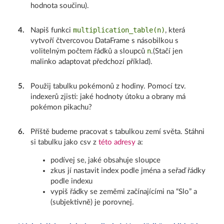
hodnota součinu).
multiplication_table(n)
4
.
Napiš funkci
, která
vytvoří čtvercovou DataFrame s násobilkou s
n
volitelným počtem řádků a sloupců
.(Stačí jen
malinko adaptovat předchozí příklad).
5
.
Použij tabulku pokémonů z hodiny. Pomocí tzv.
indexerů zjisti: jaké hodnoty útoku a obrany má
pokémon pikachu?
6
.
Příště budeme pracovat s tabulkou zemí světa. Stáhni
si tabulku jako csv z
této adresy
a:
podívej se, jaké obsahuje sloupce
zkus jí nastavit index podle jména a seřaď řádky
podle indexu
vypiš řádky se zeměmi začínajícími na “Slo” a
(subjektivně) je porovnej.