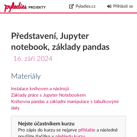
Pyladies.cz
Přihlásit se
PROJEKTY
Představení, Jupyter
notebook, základy pandas
16. září 2024
Materiály
Instalace knihoven a nástrojů
Základy práce s Jupyter Notebookem
Knihovna pandas a základní manipulace s tabulkovými
daty
Nejste účastníkem kurzu
Pro zápis do kurzu se nejprve
přihlašte
a následně
použijte tlačítko v
přehledu kurzu
.