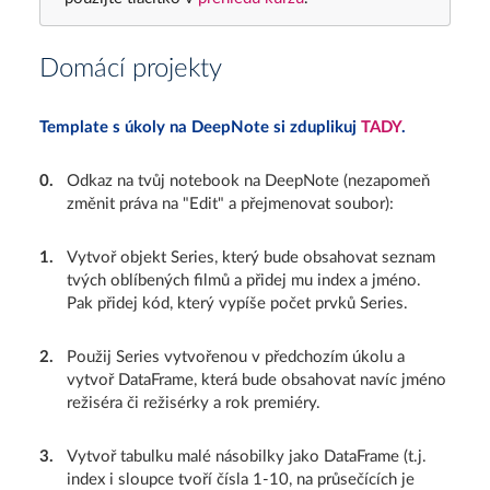
Domácí projekty
Template s úkoly na DeepNote si zduplikuj
TADY
.
0
.
Odkaz na tvůj notebook na DeepNote (nezapomeň
změnit práva na "Edit" a přejmenovat soubor):
1
.
Vytvoř objekt Series, který bude obsahovat seznam
tvých oblíbených filmů a přidej mu index a jméno.
Pak přidej kód, který vypíše počet prvků Series.
2
.
Použij Series vytvořenou v předchozím úkolu a
vytvoř DataFrame, která bude obsahovat navíc jméno
režiséra či režisérky a rok premiéry.
3
.
Vytvoř tabulku malé násobilky jako DataFrame (t.j.
index i sloupce tvoří čísla 1-10, na průsečících je