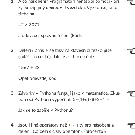
1
.
A co násobení? Programátoři nenásobí pomocí · ani
×, použijí jiný
operátor
: hvězdičku. Vyzkoušej si to,
třeba na
42 × 3077
a odevzdej správné řešení (kód).
2
.
Dělení? Znak ÷ se taky na klávesnici těžko píše
(zvlášť na české). Jak se asi bude dělit?
4567 ÷ 33
Opět odevzdej kód.
3
.
Závorky v Pythonu fungují jako v matematice. Zkus
pomocí Pythonu vypočítat: 3+(4+6)×8÷2−1 =
Jak se to zapíše v Pythonu?
+
-
4
.
Jsou i jiné operátory než
,
a ty pro násobení a
%
dělení. Co dělá s čísly operátor
(procento)?