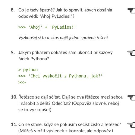
8
.
Co je tady špatně? Jak to spravit, abych dosáhla
odpovědi: "Ahoj PyLadies!"?
Vyzkoušej si to a zkus najít jedno správné řešení.
9
.
Jakým příkazem dokážeš sám ukončit příkazový
řádek Pythonu?
> python

>>> 'Chci vyskočit z Pythonu, jak?'

10
.
Řetězce se dají sčítat. Dají se dva řětězce mezi sebou
i násobit a dělit? Odečítat? (Odpověz slovně, neboj
se to vyzkoušet)
11
.
Co se stane, když se pokusím sečíst číslo a řetězec?
(Můžeš vložit výsledek z konzole, ale odpověz i