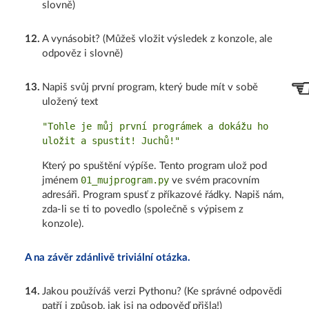
slovně)
12
.
A vynásobit? (Můžeš vložit výsledek z konzole, ale
odpověz i slovně)
13
.
Napiš svůj první program, který bude mít v sobě
uložený text
"Tohle je můj první prográmek a dokážu ho
uložit a spustit! Juchů!"
Který po spuštění výpíše. Tento program ulož pod
01_mujprogram.py
jménem
ve svém pracovním
adresáři. Program spusť z příkazové řádky. Napiš nám,
zda-li se ti to povedlo (společně s výpisem z
konzole).
A na závěr zdánlivě triviální otázka.
14
.
Jakou používáš verzi Pythonu? (Ke správné odpovědi
patří i způsob, jak jsi na odpověď přišla!)