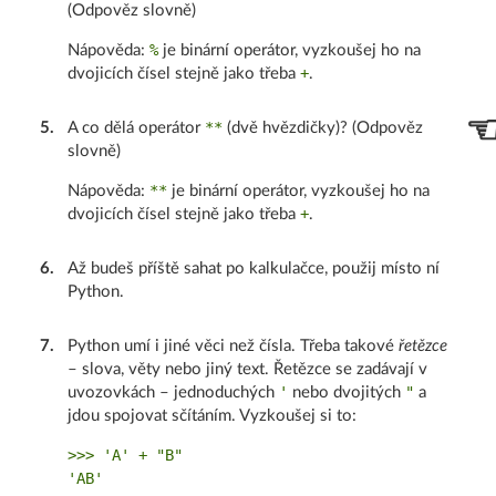
(Odpověz slovně)
%
Nápověda:
je binární operátor, vyzkoušej ho na
+
dvojicích čísel stejně jako třeba
.
**
5
.
A co dělá operátor
(dvě hvězdičky)? (Odpověz
slovně)
**
Nápověda:
je binární operátor, vyzkoušej ho na
+
dvojicích čísel stejně jako třeba
.
6
.
Až budeš příště sahat po kalkulačce, použij místo ní
Python.
7
.
Python umí i jiné věci než čísla. Třeba takové
řetězce
– slova, věty nebo jiný text. Řetězce se zadávají v
'
"
uvozovkách – jednoduchých
nebo dvojitých
a
jdou spojovat sčítáním. Vyzkoušej si to:
>>> 'A' + "B"
