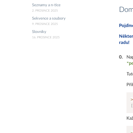
Seznamy a n-tice
Domá
2. PROSINCE 2025
Sekvence a soubory
9. PROSINCE 2025
Pojďme
Slovníky
Někter
16. PROSINCE 2025
radu!
0
.
Nap
"p
Tut
Pří
>
[
Kaž