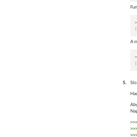
Fun
>
[
A m
>
[
5
.
Slo
Had
Aby
Nap
>>
>>
>>