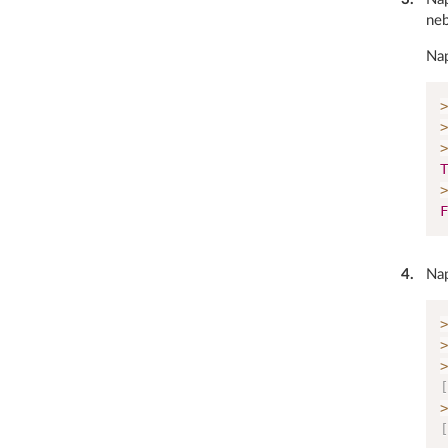
ne
Nap
>
>
>
T
>
F
4
.
Nap
>
>
>
[
>
[