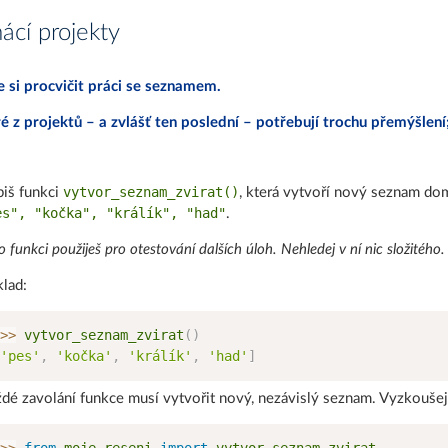
cí projekty
 si procvičit práci se seznamem.
é z projektů – a zvlášť ten poslední – potřebují trochu přemýšlení;
vytvor_seznam_zvirat()
iš funkci
, která vytvoří nový seznam dom
es", "kočka", "králík", "had"
.
o funkci použiješ pro otestování dalších úloh. Nehledej v ní nic složitého.
klad:
>
>
 vytvor_seznam_zvirat
(
)
'pes'
,
'kočka'
,
'králík'
,
'had'
]
dé zavolání funkce musí vytvořit nový, nezávislý seznam. Vyzkoušej 