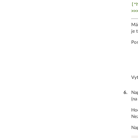
["
Má
je 
Pos
Vyt
6
.
Nap
(na
Hod
Nez
Nap