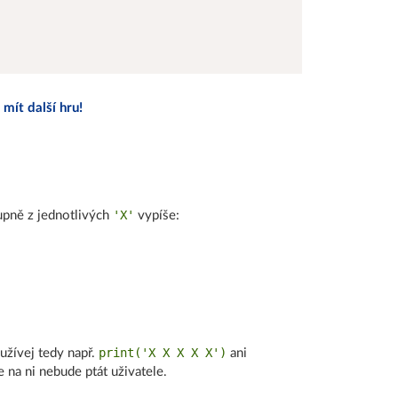
 mít další hru!
'X'
upně z jednotlivých
vypíše:
print('X X X X X')
užívej tedy např.
ani
 na ni nebude ptát uživatele.