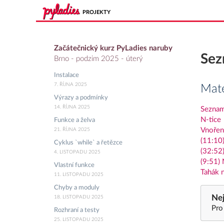
PROJEKTY
Začátečnický kurz PyLadies naruby
Sez
Brno - podzim 2025 - úterý
Instalace
7. ŘÍJNA 2025
Mate
Výrazy a podmínky
14. ŘÍJNA 2025
Sezna
N-tice
Funkce a želva
Vnořen
21. ŘÍJNA 2025
(11:10
Cyklus `while` a řetězce
(32:52
4. LISTOPADU 2025
(9:51) 
Vlastní funkce
Tahák 
11. LISTOPADU 2025
Chyby a moduly
Nej
18. LISTOPADU 2025
Pro
Rozhraní a testy
25. LISTOPADU 2025