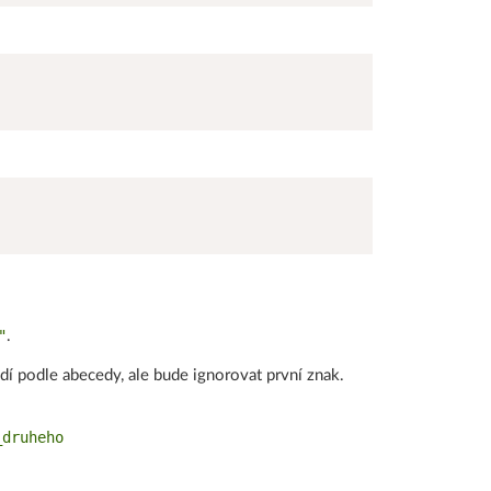
"
.
řadí podle abecedy, ale bude ignorovat první znak.
druheho
