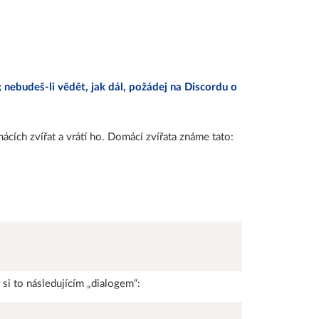
 nebudeš-li vědět, jak dál, požádej na Discordu o
ácích zvířat a vrátí ho. Domácí zvířata známe tato:
si to následujícím „dialogem“: