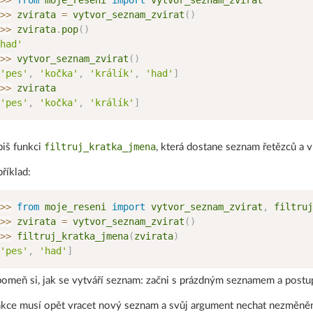
>
>
from
 moje_reseni 
import
>
>
 zvirata 
=
 vytvor_seznam_zvirat
(
)
>
>
 zvirata
.
pop
(
)
had'
>
>
 vytvor_seznam_zvirat
(
)
'pes'
,
'kočka'
,
'králík'
,
'had'
]
>
>
'pes'
,
'kočka'
,
'králík'
]
filtruj_kratka_jmena
iš funkci
, která dostane seznam řetězců a v
říklad:
>
>
from
 moje_reseni 
import
 vytvor_seznam_zvirat
,
>
>
 zvirata 
=
 vytvor_seznam_zvirat
(
)
>
>
 filtruj_kratka_jmena
(
zvirata
)
'pes'
,
'had'
]
omeň si, jak se vytváří seznam: začni s prázdným seznamem a postup
kce musí opět vracet nový seznam a svůj argument nechat nezměněný