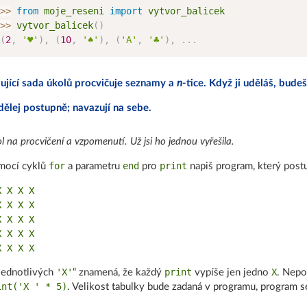
>
>
from
 moje_reseni 
import
>
>
 vytvor_balicek
(
)
(
2
,
'♥'
)
,
(
10
,
'♠'
)
,
(
'A'
,
'♣'
)
,
.
.
.
ující sada úkolů procvičuje seznamy a
n
-tice. Když ji uděláš, budeš
dělej postupně; navazují na sebe.
l na procvičení a vzpomenutí. Už jsi ho jednou vyřešila.
for
end
print
mocí cyklů
a parametru
pro
napiš program, který post
 X X X

 X X X

 X X X

 X X X

'X'
print
X
jednotlivých
“ znamená, že každý
vypíše jen jedno
. Nepo
int('X ' * 5)
. Velikost tabulky bude zadaná v programu, program se