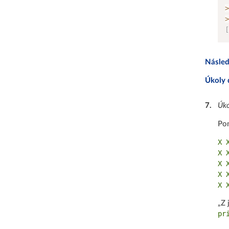
>
>
[
Násled
Úkoly 
7
.
Úko
Po
X X
X X
X X
X X
„Z 
pr