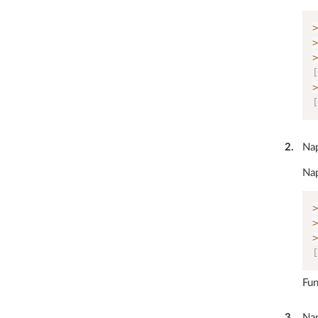
>
>
>
[
>
[
2
.
Nap
Nap
>
>
>
[
Fun
3
.
Nap