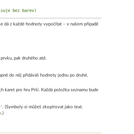
 se dá z každé hodnoty vypočítat – v našem případě
 prvku, pak druhého atd.
pně do něj přidáváš hodnoty jednu po druhé.
ích karet pro hru Prší. Každá položka seznamu bude
'
. (Symboly si můžeš zkopírovat jako text.
+
.)