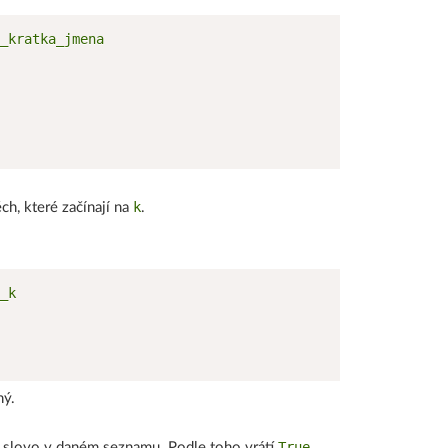
k
ch, které začínají na
.
ný.
True
e to slovo v daném seznamu. Podle toho vrátí