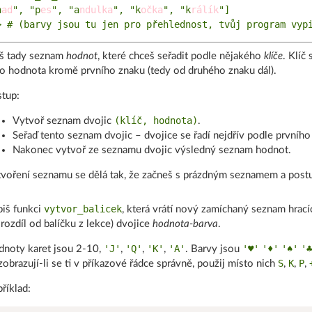
h
ad
", "p
es
", "a
ndulka
", "k
očka
", "k
rálík
"]

š tady seznam
hodnot
, které chceš seřadit podle nějakého
klíče
. Klíč
to hodnota kromě prvního znaku (tedy od druhého znaku dál).
tup:
(klíč, hodnota)
Vytvoř seznam dvojic
.
Seřaď tento seznam dvojic – dvojice se řadí nejdřív podle prvního
Nakonec vytvoř ze seznamu dvojic výsledný seznam hodnot.
voření seznamu se dělá tak, že začneš s prázdným seznamem a postu
vytvor_balicek
iš funkci
, která vrátí nový zamíchaný seznam hrac
 rozdíl od balíčku z lekce) dvojice
hodnota-barva
.
'J'
'Q'
'K'
'A'
'♥'
'♦'
'♠'
'♣
noty karet jsou 2-10,
,
,
,
. Barvy jsou
S
K
P
obrazují-li se ti v příkazové řádce správně, použij místo nich
,
,
,
říklad: