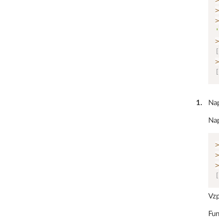
>
>
>
'
>
[
>
[
1
.
Nap
Nap
>
>
>
[
Vzp
Fun