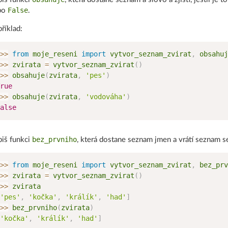
False
bo
.
říklad:
>
>
from
 moje_reseni 
import
 vytvor_seznam_zvirat
,
>
>
 zvirata 
=
 vytvor_seznam_zvirat
(
)
>
>
 obsahuje
(
zvirata
,
'pes'
)
rue
>
>
 obsahuje
(
zvirata
,
'vodováha'
)
alse
bez_prvniho
iš funkci
, která dostane seznam jmen a vrátí seznam 
>
>
from
 moje_reseni 
import
 vytvor_seznam_zvirat
,
>
>
 zvirata 
=
 vytvor_seznam_zvirat
(
)
>
>
'pes'
,
'kočka'
,
'králík'
,
'had'
]
>
>
 bez_prvniho
(
zvirata
)
'kočka'
,
'králík'
,
'had'
]