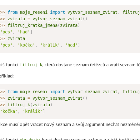
>
>
from
 moje_reseni 
import
 vytvor_seznam_zvirat
,
>
>
 zvirata 
=
 vytvor_seznam_zvirat
(
)
>
>
 filtruj_kratka_jmena
(
zvirata
)
'pes'
,
'had'
]
>
>
'pes'
,
'kočka'
,
'králík'
,
'had'
]
filtruj_k
iš funkci
, která dostane seznam řetězců a vrátí seznam tě
říklad:
>
>
from
 moje_reseni 
import
 vytvor_seznam_zvirat
,
>
>
 zvirata 
=
 vytvor_seznam_zvirat
(
)
>
>
 filtruj_k
(
zvirata
)
'kočka'
,
'králík'
]
kce musí opět vracet nový seznam a svůj argument nechat nezměně
obsahuje
iš funkci
, která dostane seznam a slovo a zjistí, jestli j