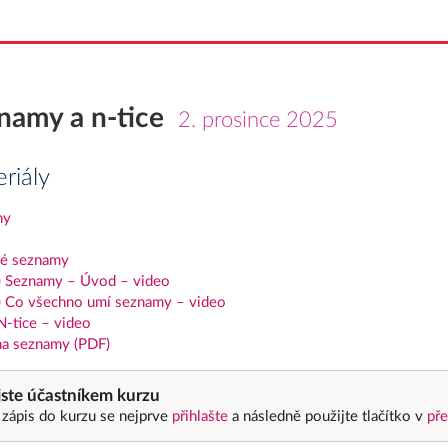
namy a n-tice
2. prosince 2025
riály
my
é seznamy
) Seznamy – Úvod – video
) Co všechno umí seznamy – video
N-tice – video
na seznamy (PDF)
ste účastníkem kurzu
 zápis do kurzu se nejprve
přihlašte
a následně použijte tlačítko v
pře