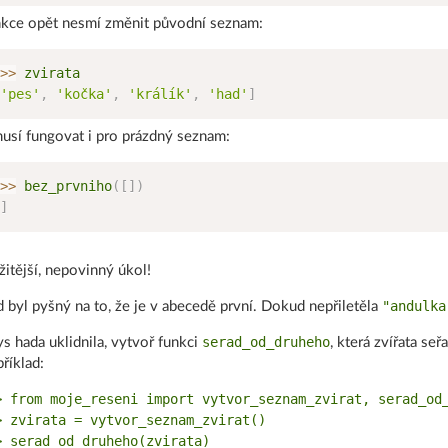
kce opět nesmí změnit původní seznam:
>
>
'pes'
,
'kočka'
,
'králík'
,
'had'
]
usí fungovat i pro prázdný seznam:
>
>
 bez_prvniho
(
[
]
)
]
žitější, nepovinný úkol!
"andulka
 byl pyšný na to, že je v abecedě první. Dokud nepřiletěla
serad_od_druheho
s hada uklidnila, vytvoř funkci
, která zvířata se
říklad:
> from moje_reseni import vytvor_seznam_zvirat, serad_od_
> zvirata = vytvor_seznam_zvirat()

> serad_od_druheho(zvirata)
