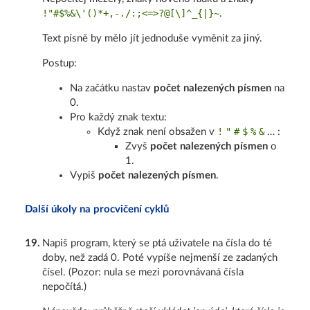
!"#$%&\'()*+,-./:;<=>?@[\]^_{|}~
.
Text písně by mělo jít jednoduše vyměnit za jiný.
Postup:
Na začátku nastav
počet nalezených písmen
na
0.
Pro každý znak textu:
!
"
#
$
%
&
Když znak není obsažen v
… :
Zvyš
počet nalezených písmen
o
1.
Vypiš
počet nalezených písmen
.
Další úkoly na procvičení cyklů
19
.
Napiš program, který se ptá uživatele na čísla do té
doby, než zadá 0. Poté vypíše nejmenší ze zadaných
čísel. (Pozor: nula se mezi porovnávaná čísla
nepočítá.)