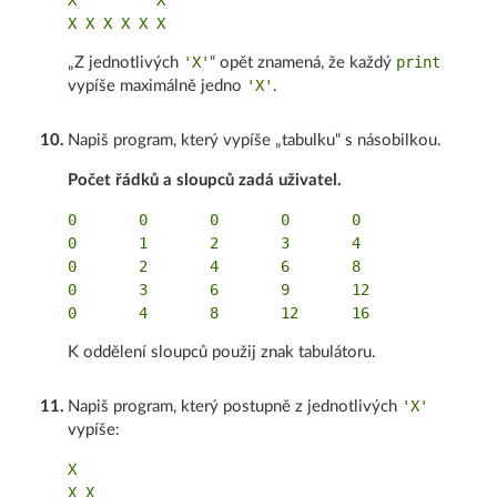
X         X

'X'
print
„Z jednotlivých
“ opět znamená, že každý
'X'
vypíše maximálně jedno
.
10
.
Napiš program, který vypíše „tabulku“ s násobilkou.
Počet řádků a sloupců zadá uživatel.
0       0       0       0       0

0       1       2       3       4

0       2       4       6       8

0       3       6       9       12

K oddělení sloupců použij znak tabulátoru.
'X'
11
.
Napiš program, který postupně z jednotlivých
vypíše:
X

X X
