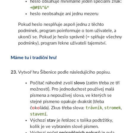
heslo obsahuje minimálně jeden speciální znak:
+@#$%^&*
heslo neobsahuje ani jednu mezeru
Pokud heslo nesplňuje aspoň jednu z těchto
podmínek, program poinformuje o tom uživatele, a
ukončí se. Pokud je heslo správně (= splňuje všechny
podmínky), program řekne uživateli tajemství.
Máme tu i tradiční hru!
23
.
Vytvoř hru Šibenice podle následujícího popisu.
Počítač náhodně zvolí
slovo
(zatím třeba ze tří
možností). Pro jednoduchost používej malá
písmena a nepoužívej slova, ve kterých se
stejné písmeno opakuje dvakrát (třeba
trávník
stromek
č
o
k
o
láda). Zkus třeba slova:
,
,
stavení
.
Výchozí
stav
je řetězec s tolika podtržítky,
kolik je ve vybraném slově písmen.
Výchozí počet
neúspěšných pokusů
je nula.