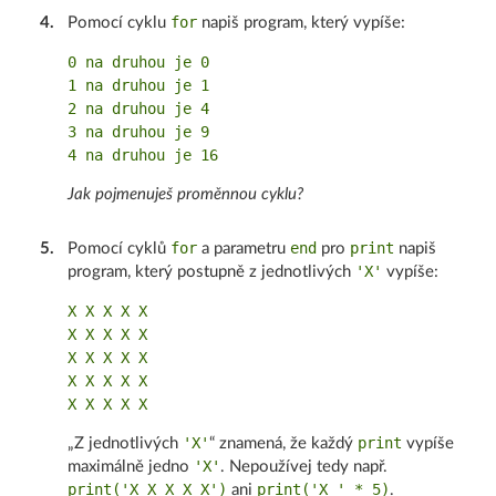
for
4
.
Pomocí cyklu
napiš program, který vypíše:
0 na druhou je 0

1 na druhou je 1

2 na druhou je 4

3 na druhou je 9

Jak pojmenuješ proměnnou cyklu?
for
end
print
5
.
Pomocí cyklů
a parametru
pro
napiš
'X'
program, který postupně z jednotlivých
vypíše:
X X X X X

X X X X X

X X X X X

X X X X X

'X'
print
„Z jednotlivých
“ znamená, že každý
vypíše
'X'
maximálně jedno
. Nepoužívej tedy např.
print('X X X X X')
print('X ' * 5)
ani
.