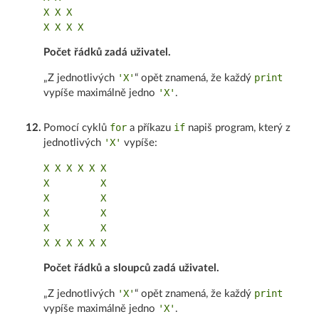
X X X

Počet řádků zadá uživatel.
'X'
print
„Z jednotlivých
“ opět znamená, že každý
'X'
vypíše maximálně jedno
.
for
if
12
.
Pomocí cyklů
a příkazu
napiš program, který z
'X'
jednotlivých
vypíše:
X X X X X X

X         X

X         X

X         X

X         X

Počet řádků a sloupců zadá uživatel.
'X'
print
„Z jednotlivých
“ opět znamená, že každý
'X'
vypíše maximálně jedno
.