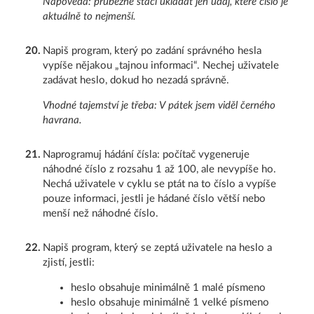
Nápověda: průběžně stačí ukládat jen údaj, které číslo je
aktuálně to nejmenší.
20
.
Napiš program, který po zadání správného hesla
vypíše nějakou „tajnou informaci“. Nechej uživatele
zadávat heslo, dokud ho nezadá správně.
Vhodné tajemství je třeba: V pátek jsem viděl černého
havrana.
21
.
Naprogramuj hádání čísla: počítač vygeneruje
náhodné číslo z rozsahu 1 až 100, ale nevypíše ho.
Nechá uživatele v cyklu se ptát na to číslo a vypíše
pouze informaci, jestli je hádané číslo větší nebo
menší než náhodné číslo.
22
.
Napiš program, který se zeptá uživatele na heslo a
zjistí, jestli:
heslo obsahuje minimálně 1 malé písmeno
heslo obsahuje minimálně 1 velké písmeno