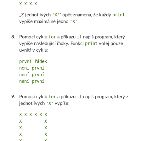
'X'
print
„Z jednotlivých
“ opět znamená, že každý
'X'
vypíše maximálně jedno
.
for
if
8
.
Pomocí cyklu
a příkazu
napiš program, který
print
vypíše následující řádky. Funkci
volej pouze
uvnitř v cyklu:
první řádek

není první

není první

for
if
9
.
Pomocí cyklů
a příkazu
napiš program, který z
'X'
jednotlivých
vypíše:
X X X X X X

X         X

X         X

X         X
