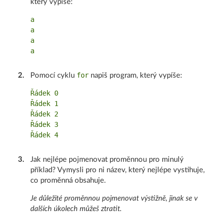
který vypíše:
a

a

a

for
2
.
Pomocí cyklu
napiš program, který vypíše:
Řádek 0

Řádek 1

Řádek 2

Řádek 3

3
.
Jak nejlépe pojmenovat proměnnou pro minulý
příklad? Vymysli pro ni název, který nejlépe vystihuje,
co proměnná obsahuje.
Je důležité proměnnou pojmenovat výstižně, jinak se v
dalších úkolech můžeš ztratit.