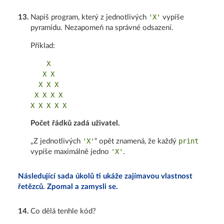
'X'
13
.
Napiš program, který z jednotlivých
vypíše
pyramidu. Nezapomeň na správné odsazení.
Příklad:
    X

   X X

  X X X

 X X X X

Počet řádků zadá uživatel.
'X'
print
„Z jednotlivých
“ opět znamená, že každý
'X'
vypíše maximálně jedno
.
Následující sada úkolů ti ukáže zajímavou vlastnost
řetězců. Zpomal a zamysli se.
14
.
Co dělá tenhle kód?