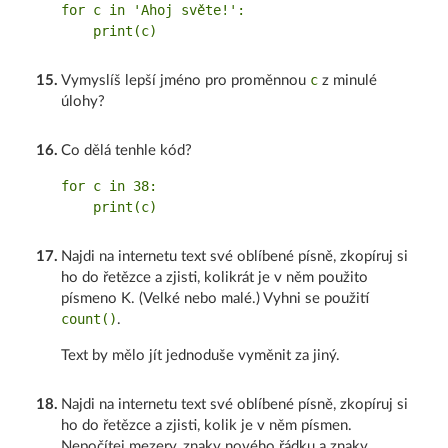
for c in 'Ahoj světe!':

c
15
.
Vymyslíš lepší jméno pro proměnnou
z minulé
úlohy?
16
.
Co dělá tenhle kód?
for c in 38:

17
.
Najdi na internetu text své oblíbené písně, zkopíruj si
ho do řetězce a zjisti, kolikrát je v něm použito
písmeno K. (Velké nebo malé.) Vyhni se použití
count()
.
Text by mělo jít jednoduše vyměnit za jiný.
18
.
Najdi na internetu text své oblíbené písně, zkopíruj si
ho do řetězce a zjisti, kolik je v něm písmen.
Nepočítej mezery, znaky nového řádku a znaky