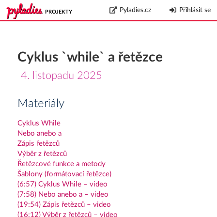
Pyladies.cz
Přihlásit se
PROJEKTY
Cyklus `while` a řetězce
4. listopadu 2025
Materiály
Cyklus While
Nebo anebo a
Zápis řetězců
Výběr z řetězců
Řetězcové funkce a metody
Šablony (formátovací řetězce)
(6:57) Cyklus While – video
(7:58) Nebo anebo a – video
(19:54) Zápis řetězců – video
(16:12) Výběr z řetězců – video