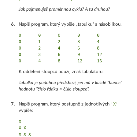
Jak pojmenuješ proměnnou cyklu? A tu druhou?
6
.
Napiš program, který vypíše „tabulku“ s násobilkou.
0       0       0       0       0

0       1       2       3       4

0       2       4       6       8

0       3       6       9       12

K oddělení sloupců použij znak tabulátoru.
Tabulka je podobná předchozí, jen má v každé "buňce"
hodnotu "číslo řádku × číslo sloupce".
'X'
7
.
Napiš program, který postupně z jednotlivých
vypíše:
X

X X

X X X
