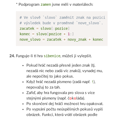
zamen
* Podprogram
jsme měli v materiálech:
# Ve slově `slovo` zaměnit znak na pozici `poz
# výsledek bude v proměnné `nove_slovo`.
zacatek 
=
 slovo
[
:
pozice
]
konec 
=
 slovo
[
pozice 
+
1
:
]
nove_slovo 
=
 zacatek 
+
 novy_znak 
+
sibenice
24
.
Funguje-li ti hra
, můžeš ji vylepšit.
Pokud hráč nezadá přesně jeden znak (tj.
nezadá nic nebo zadá víc znaků), vynadej mu,
ale nepočítej to jako pokus.
!
Když hráč nezadá písmeno (zadá např.
),
nepovažuj to za tah.
Zařiď, aby hra fungovala pro slova s více
stejnými písmeny (např. č
o
k
o
láda).
Po skončení dej hráči možnost hru opakovat.
Po vypsání počtu neúspěšných pokusů vypiš
obrázek. Funkci, která vrátí obrázek podle