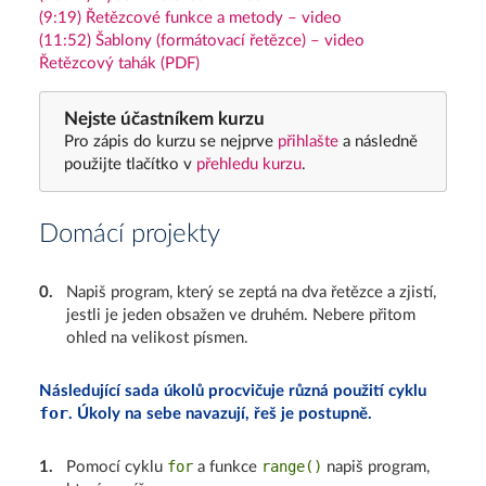
(9:19) Řetězcové funkce a metody – video
(11:52) Šablony (formátovací řetězce) – video
Řetězcový tahák (PDF)
Nejste účastníkem kurzu
Pro zápis do kurzu se nejprve
přihlašte
a následně
použijte tlačítko v
přehledu kurzu
.
Domácí projekty
0
.
Napiš program, který se zeptá na dva řetězce a zjistí,
jestli je jeden obsažen ve druhém. Nebere přitom
ohled na velikost písmen.
Následující sada úkolů procvičuje různá použití cyklu
for
. Úkoly na sebe navazují, řeš je postupně.
for
range()
1
.
Pomocí cyklu
a funkce
napiš program,