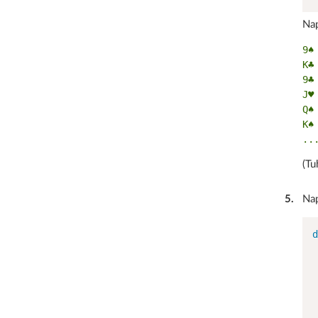
Nap
9♠

K♣

9♣

J♥

Q♠

K♠

(Tu
5
.
Nap
d
 
 
 