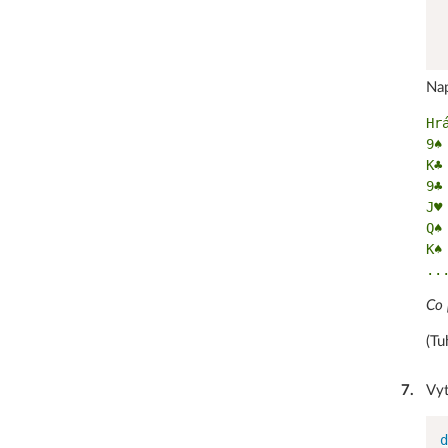
 
Nap
Hr
9♠ 
K♣ 
9♣ 
J♥ 
Q♠ 
K♠ 
Co 
(Tu
7
.
Vyt
d