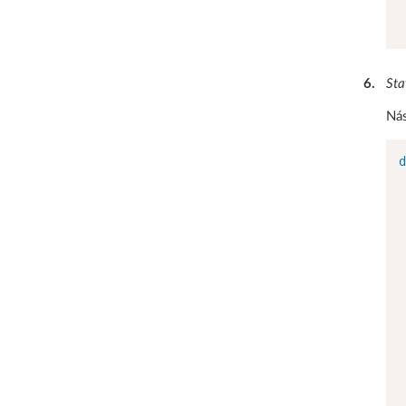
 
 
6
.
Sta
Nás
d
 
 
 
 
 
 