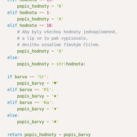
       popis_hodnoty 
=
'K'
elif
 hodnota 
==
1
:
       popis_hodnoty 
=
'A'
elif
 hodnota 
==
10
:
# Aby byly všechny hodnoty jednopísmenné,
# a líp se to pak vypisovalo,
# desítku označíme římským číslem.
       popis_hodnoty 
=
'X'
else
:
       popis_hodnoty 
=
str
(
hodnota
)
if
 barva 
==
'Sr'
:
       popis_barvy 
=
'♥'
elif
 barva 
==
'Pi'
:
       popis_barvy 
=
'♠'
elif
 barva 
==
'Ka'
:
       popis_barvy 
=
'♦'
else
:
       popis_barvy 
=
'♣'
return
 popis_hodnoty 
+