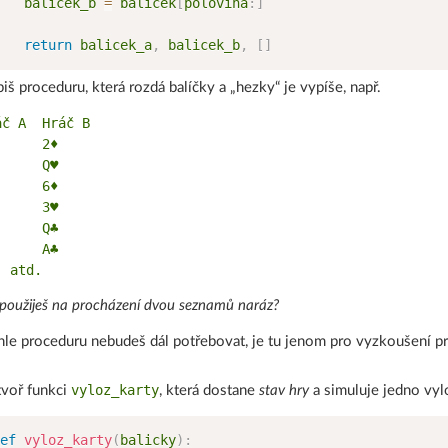
   balicek_b 
=
 balicek
[
polovina
:
]
return
 balicek_a
,
 balicek_b
,
[
]
iš proceduru, která rozdá balíčky a „hezky“ je vypíše, např.
áč A  Hráč B

     2♦

     Q♥

     6♦

     3♥

     Q♣

     A♣

použiješ na procházení dvou seznamů naráz?
hle proceduru nebudeš dál potřebovat, je tu jenom pro vyzkoušení prá
vyloz_karty
voř funkci
, která dostane
stav hry
a simuluje jedno vylo
ef
vyloz_karty
(
balicky
)
: