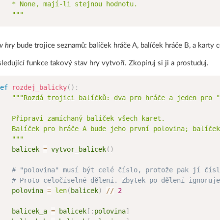
   * None, mají-li stejnou hodnotu.

   """
v hry
bude trojice seznamů: balíček hráče A, balíček hráče B, a karty c
ledující funkce takový stav hry vytvoří. Zkopíruj si ji a prostuduj.
ef
rozdej_balicky
(
)
:
"""Rozdá trojici balíčků: dva pro hráče a jeden pro "
   Připraví zamíchaný balíček všech karet.

   Balíček pro hráče A bude jeho první polovina; balíček
   """
   balicek 
=
 vytvor_balicek
(
)
# "polovina" musí být celé číslo, protože pak jí čísl
# Proto celočíselné dělení. Zbytek po dělení ignoruje
   polovina 
=
len
(
balicek
)
//
2
   balicek_a 
=
 balicek
[
:
polovina
]