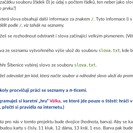
začátku souboru (řádek 0) je údaj s počtem řádků, ten neber jako sl
lo prvku?)
/
terá slova obsahují další informace za znakem
. Tyto informace (i 
/
dělit podle
, viz tahák na seznamy.
eš se rozhodnout odstranit i slova začínající velkým písmenem. (Větš
slova.txt
va ze seznamu vytvořeného výše ulož do souboru
, kde 
slova.txt
hře Šibenice vybírej slovo ze souboru
.
eš odevzdat jen kód, který načte soubor a náhodné slovo uloží do pr
úkoly procvičují práci se seznamy a
n
-ticemi.
ramuješ si karetní „hru“
Válka
, ve které jde pouze o štěstí: hráči v
 přečti si pravidla na internetu.)
ta
pro nás v tomto projektu bude dvojice (hodnota, barva). Aby se ka
budou karty s čísly, 11 kluk, 12 dáma, 13 král, 1 eso. Barva pak bud