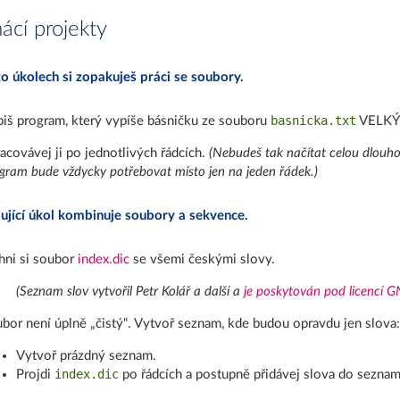
cí projekty
to úkolech si zopakuješ práci se soubory.
basnicka.txt
iš program, který vypíše básničku ze souboru
VELKÝ
acovávej ji po jednotlivých řádcích.
(Nebudeš tak načítat celou dlouho
gram bude vždycky potřebovat místo jen na jeden řádek.)
ující úkol kombinuje soubory a sekvence.
hni si soubor
index.dic
se všemi českými slovy.
(Seznam slov vytvořil Petr Kolář a další a
je poskytován pod licencí 
bor není úplně „čistý“. Vytvoř seznam, kde budou opravdu jen slova:
Vytvoř prázdný seznam.
index.dic
Projdi
po řádcích a postupně přidávej slova do seznam