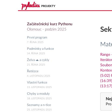
PROJEKTY
Začátečnický kurz Pythonu
Sek
Olomouc - podzim 2025
První program
7. ŘÍJNA 2025
Mate
Podmínky a funkce
14. ŘÍJNA 2025
Range 
Iteráto
Želva 🐢 a cykly
Soubor
21. ŘÍJNA 2025
Kontext
Řetězce
(5:02) 
4. LISTOPADU 2025
(16:39)
Vlastní funkce
(13:17
11. LISTOPADU 2025
Chyby a moduly
Nej
18. LISTOPADU 2025
Pro
Seznamy a n-tice
25. LISTOPADU 2025