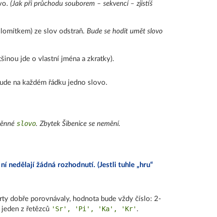
ovo.
(Jak při průchodu souborem – sekvencí – zjistíš
s lomítkem) ze slov odstraň.
Bude se hodit umět slovo
inou jde o vlastní jména a zkratky).
bude na každém řádku jedno slovo.
slovo
oměnné
. Zbytek Šibenice se nemění.
 ní nedělají žádná rozhodnutí. (Jestli tuhle „hru“
rty dobře porovnávaly, hodnota bude vždy číslo: 2-
'Sr', 'Pi', 'Ka', 'Kr'
e jeden z řetězců
.