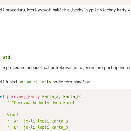
iš proceduru, která vytvoří balíček a „hezky“ vypíše všechny karty v
hle proceduru nebudeš dál potřebovat, je tu jenom pro pochopení těc
porovnej_karty
iš funkci
podle této hlavičky:
ef
porovnej_karty
(
karta_a
,
 karta_b
)
:
"""Porovná hodnoty dvou karet.

   Vrací:

   * 'A', je-li lepší karta_a,

   * 'B', je-li lepší karta_b,
