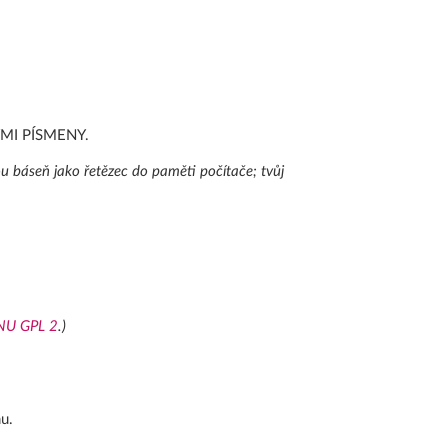
MI PÍSMENY.
u báseň jako řetězec do paměti počítače; tvůj
GNU GPL 2
.)
u.