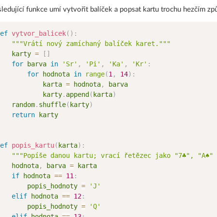
ledující funkce umí vytvořit balíček a popsat kartu trochu hezčím způ
ef
vytvor_balicek
(
)
:
"""Vrátí nový zamíchaný balíček karet."""
   karty 
=
[
]
for
 barva 
in
'Sr'
,
'Pi'
,
'Ka'
,
'Kr'
:
for
 hodnota 
in
range
(
1
,
14
)
:
           karta 
=
 hodnota
,
 barva

           karty
.
append
(
karta
)
   random
.
shuffle
(
karty
)
return
 karty

ef
popis_kartu
(
karta
)
:
"""Popíše danou kartu; vrací řetězec jako "7♣", "A♠" 
   hodnota
,
 barva 
=
 karta

if
 hodnota 
==
11
:
       popis_hodnoty 
=
'J'
elif
 hodnota 
==
12
:
       popis_hodnoty 
=
'Q'
elif
 hodnota 
==
13
: