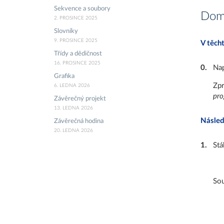
Sekvence a soubory
Domá
2. PROSINCE 2025
Slovníky
9. PROSINCE 2025
V těch
Třídy a dědičnost
16. PROSINCE 2025
0
.
Nap
Grafika
Zpr
6. LEDNA 2026
pro
Závěrečný projekt
13. LEDNA 2026
Násled
Závěrečná hodina
20. LEDNA 2026
1
.
Stá
Sou