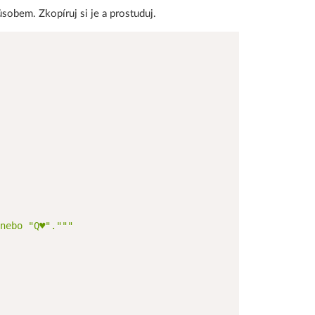
sobem. Zkopíruj si je a prostuduj.
nebo "Q♥"."""