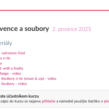
vence a soubory
2. prosince 2025
riály
- sekvence čísel
ry n-tic
y
: with a finally
Range - video
 Iterátory n-tic (enum & zip) - video
) Soubory - video
ste účastníkem kurzu
 zápis do kurzu se nejprve
přihlašte
a následně použijte tlačítko v
pře