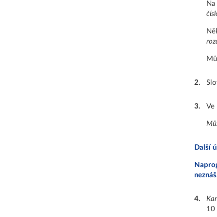
Na 
čís
Něk
roz
Můž
2
.
Slo
3
.
Ve 
Můž
Další 
Naprog
neznáš,
4
.
Kar
10 