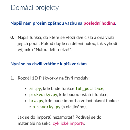
Domácí projekty
Napiš nám prosím zpětnou vazbu na
poslední hodinu
.
0
.
Napiš funkci, do které se vloží dvě čísla a ona vrátí
jejich podíl. Pokud dojde na dělení nulou, tak vyhodí
výjimku "Nulou dělit nelze!".
Nyní se na chvíli vrátíme k piškvorkám.
1
.
Rozděl 1D Piškvorky na čtyři moduly:
ai.py
tah_pocitace
, kde bude funkce
,
piskvorky.py
, kde budou ostatní funkce,
hra.py
, kde bude import a volání hlavní funkce
piskvorky.py
z
(a nic jiného),
Jak se do importů nezamotat? Podívej se do
materiálů na sekci
cyklické importy
.