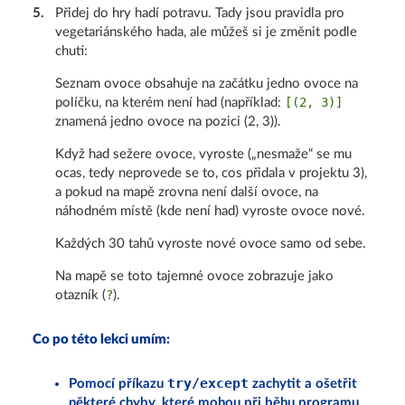
5
.
Přidej do hry hadí potravu. Tady jsou pravidla pro
vegetariánského hada, ale můžeš si je změnit podle
chuti:
Seznam ovoce obsahuje na začátku jedno ovoce na
[(2, 3)]
políčku, na kterém není had (například:
znamená jedno ovoce na pozici (2, 3)).
Když had sežere ovoce, vyroste („nesmaže“ se mu
ocas, tedy neprovede se to, cos přidala v projektu 3),
a pokud na mapě zrovna není další ovoce, na
náhodném místě (kde není had) vyroste ovoce nové.
Každých 30 tahů vyroste nové ovoce samo od sebe.
Na mapě se toto tajemné ovoce zobrazuje jako
?
otazník (
).
Co po této lekci umím:
try/except
Pomocí příkazu
zachytit a ošetřit
některé chyby, které mohou při běhu programu