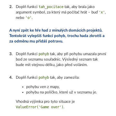
tah_pocitace
2
.
Doplň funkci
tak, aby brala jako
'x'
argument symbol, za který má počítač hrát – buď
,
'o'
nebo
.
A nyní zpět ke hře had z minulých domácích projektů.
Tentokrát vylepšíš funkci pohyb, trochu hada zkrotíš a
za odměnu mu přidáš potravu.
pohyb
3
.
Doplň funkci
tak, aby při pohybu umazala první
bod ze seznamu souřadnic. Výsledný seznam tak
bude mít stejnou délku, jako před voláním.
pohyb
4
.
Doplň funkci
tak, aby zamezila:
pohybu ven z mapy,
pohybu na políčko, které už v seznamu je.
Vhodná výjimka pro tyto situace je
ValueError('Game over')
.