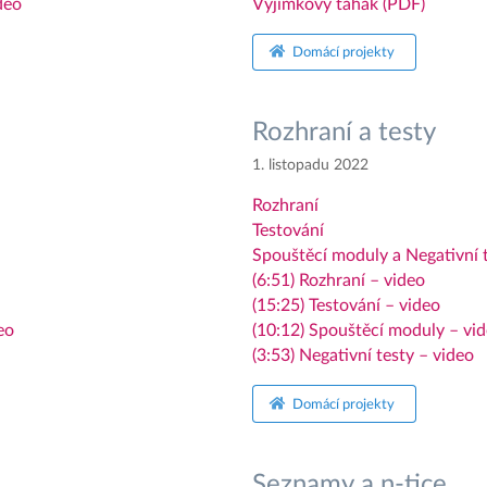
deo
Výjimkový tahák (PDF)
Domácí projekty
Rozhraní a testy
1. listopadu 2022
Rozhraní
Testování
Spouštěcí moduly a Negativní 
(6:51) Rozhraní – video
(15:25) Testování – video
eo
(10:12) Spouštěcí moduly – vi
(3:53) Negativní testy – video
Domácí projekty
Seznamy a n-tice