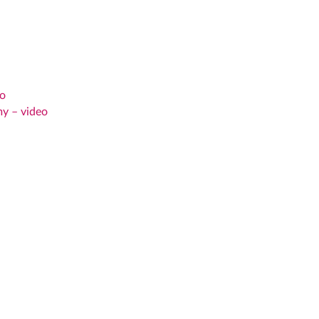
eo
y – video