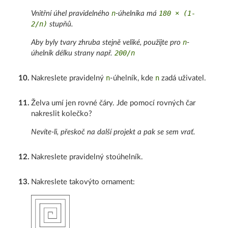
n
180 × (1-
Vnitřní úhel pravidelného
-úhelníka má
2/n)
stupňů.
n
Aby byly tvary zhruba stejně veliké, použijte pro
-
200/n
úhelník délku strany např.
n
n
10
.
Nakreslete pravidelný
-úhelník, kde
zadá uživatel.
11
.
Želva umí jen rovné čáry. Jde pomocí rovných čar
nakreslit kolečko?
Nevíte-li, přeskoč na další projekt a pak se sem vrať.
12
.
Nakreslete pravidelný stoúhelník.
13
.
Nakreslete takovýto ornament: