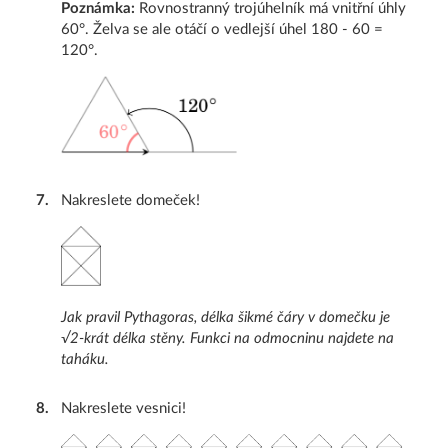
Poznámka:
Rovnostranný trojúhelník má vnitřní úhly
60°. Želva se ale otáčí o vedlejší úhel 180 - 60 =
120°.
7
.
Nakreslete domeček!
Jak pravil Pythagoras, délka šikmé čáry v domečku je
√2-krát délka stěny. Funkci na odmocninu najdete na
taháku.
8
.
Nakreslete vesnici!