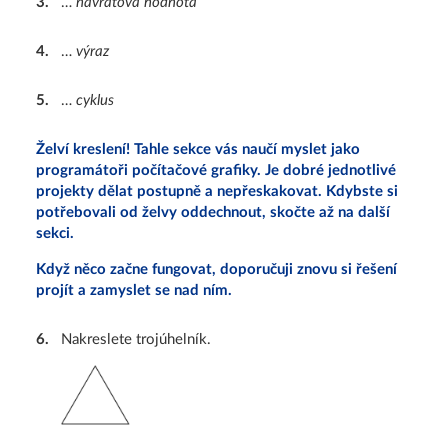
3
.
…
návratová hodnota
4
.
…
výraz
5
.
…
cyklus
Želví kreslení! Tahle sekce vás naučí myslet jako
programátoři počítačové grafiky. Je dobré jednotlivé
projekty dělat postupně a nepřeskakovat. Kdybste si
potřebovali od želvy oddechnout, skočte až na další
sekci.
Když něco začne fungovat, doporučuji znovu si řešení
projít a zamyslet se nad ním.
6
.
Nakreslete trojúhelník.