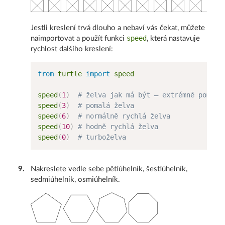
Jestli kreslení trvá dlouho a nebaví vás čekat, můžete
speed
naimportovat a použít funkci
, která nastavuje
rychlost dalšího kreslení:
from
 turtle 
import
 speed

speed
(
1
)
# želva jak má být – extrémně pomalá
speed
(
3
)
# pomalá želva
speed
(
6
)
# normálně rychlá želva
speed
(
10
)
# hodně rychlá želva
speed
(
0
)
# turboželva
9
.
Nakreslete vedle sebe pětiúhelník, šestiúhelník,
sedmiúhelník, osmiúhelník.