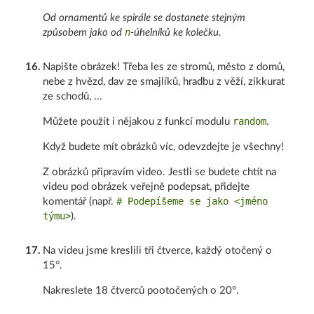
Od ornamentů ke spirále se dostanete stejným
n
způsobem jako od
-úhelníků ke kolečku.
16
.
Napište obrázek! Třeba les ze stromů, město z domů,
nebe z hvězd, dav ze smajlíků, hradbu z věží, zikkurat
ze schodů, ...
random
Můžete použít i nějakou z funkcí modulu
.
Když budete mít obrázků víc, odevzdejte je všechny!
Z obrázků připravím video. Jestli se budete chtít na
videu pod obrázek veřejně podepsat, přidejte
# Podepíšeme se jako <jméno
komentář (např.
týmu>
).
17
.
Na videu jsme kreslili tři čtverce, každý otočený o
15°.
Nakreslete 18 čtverců pootočených o 20°.