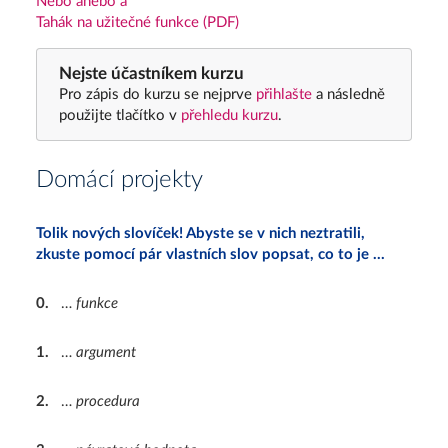
Nebo anebo a
Tahák na užitečné funkce (PDF)
Nejste účastníkem kurzu
Pro zápis do kurzu se nejprve
přihlašte
a následně
použijte tlačítko v
přehledu kurzu
.
Domácí projekty
Tolik nových slovíček! Abyste se v nich neztratili,
zkuste pomocí pár vlastních slov popsat, co to je …
0
.
…
funkce
1
.
…
argument
2
.
…
procedura