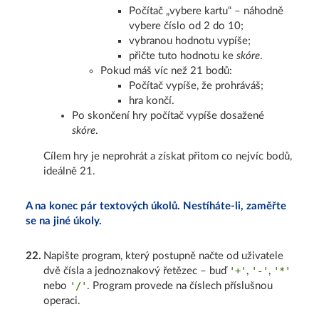
Počítač „vybere kartu“ – náhodně
vybere číslo od 2 do 10;
vybranou hodnotu vypíše;
přičte tuto hodnotu ke
skóre
.
Pokud máš víc než 21 bodů:
Počítač vypíše, že prohráváš;
hra končí.
Po skončení hry počítač vypíše dosažené
skóre
.
Cílem hry je neprohrát a získat přitom co nejvíc bodů,
ideálně 21.
A na konec pár textových úkolů. Nestíháte-li, zaměřte
se na jiné úkoly.
22
.
Napište program, který postupně načte od uživatele
'+'
'-'
'*'
dvě čísla a jednoznakový řetězec – buď
,
,
'/'
nebo
. Program provede na číslech příslušnou
operaci.