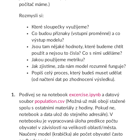
počítač máme.)
Rozmysli si:
Které sloupečky využijeme?
Co budou příznaky (vstupní proměnné) a co
výstup modelu?
Jsou tam nějaké hodnoty, které budeme chtít
použít a nejsou to čísla? Co s nimi uděláme?
Jakou použijeme metriku?
Jak zjistíme, zda nám model rozumně funguje?
Popiš celý proces, který budeš muset udělat
(od načtení dat po zhodnocení výsledku).
1
.
Podívej se na notebook
excercise.ipynb
a datový
soubor
population.csv
(Možná už máš obojí stažené
spolu s ostatními materiály z hodiny. Pokud ne,
notebook a data ulož do stejného adresáře). V
notebooku je vypracovaná úloha predikce počtu
obyvatel v závislosti na velikosti oblasti/města.
Naučený model (krabička) ale počet obyvatel často