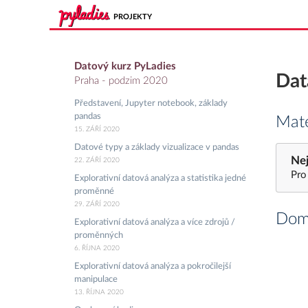
PROJEKTY
Datový kurz PyLadies
Dat
Praha - podzim 2020
Představení, Jupyter notebook, základy
pandas
Mate
15. ZÁŘÍ 2020
Datové typy a základy vizualizace v pandas
Nej
22. ZÁŘÍ 2020
Pro
Explorativní datová analýza a statistika jedné
proměnné
29. ZÁŘÍ 2020
Domá
Explorativní datová analýza a více zdrojů /
proměnných
6. ŘÍJNA 2020
Explorativní datová analýza a pokročilejší
manipulace
13. ŘÍJNA 2020