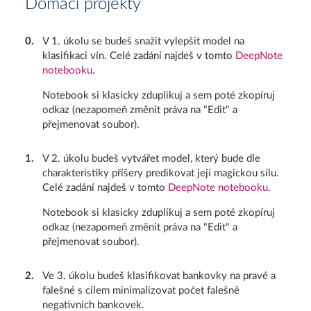
Domácí projekty
0
.
V 1. úkolu se budeš snažit vylepšit model na
klasifikaci vín. Celé zadání najdeš v tomto
DeepNote
notebooku
.
Notebook si klasicky zduplikuj a sem poté zkopíruj
odkaz (nezapomeň změnit práva na "Edit" a
přejmenovat soubor).
1
.
V 2. úkolu budeš vytvářet model, který bude dle
charakteristiky příšery predikovat její magickou sílu.
Celé zadání najdeš v tomto
DeepNote notebooku
.
Notebook si klasicky zduplikuj a sem poté zkopíruj
odkaz (nezapomeň změnit práva na "Edit" a
přejmenovat soubor).
2
.
Ve 3. úkolu budeš klasifikovat bankovky na pravé a
falešné s cílem minimalizovat počet falešně
negativních bankovek.