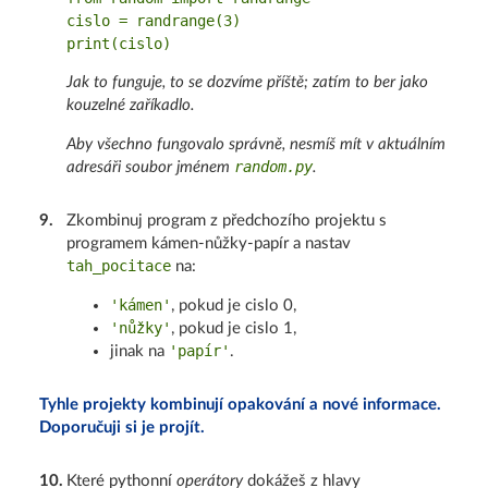
cislo = randrange(3)

Jak to funguje, to se dozvíme příště; zatím to ber jako
kouzelné zaříkadlo.
Aby všechno fungovalo správně, nesmíš mít v aktuálním
random.py
adresáři soubor jménem
.
9
.
Zkombinuj program z předchozího projektu s
programem kámen-nůžky-papír a nastav
tah_pocitace
na:
'kámen'
, pokud je cislo 0,
'nůžky'
, pokud je cislo 1,
'papír'
jinak na
.
Tyhle projekty kombinují opakování a nové informace.
Doporučuji si je projít.
10
.
Které pythonní
operátory
dokážeš z hlavy