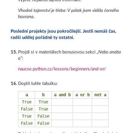
Vhodné tajemství je třeba: V pátek jsem viděla černého
havrana.
Poslední projekty jsou pokročilejší. Jestli nemáš čas,
radši udělej pořádně ty ostatní.
15
.
Projdi si v materiálech bonusovou sekci
„Nebo anebo
a”
:
naucse.python.cz/lessons/beginners/and-or/
16
.
Doplň tuhle tabulku:
a
b
a and b
a or b
not a
True
True
False
True
True
False
False
False