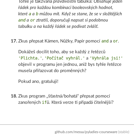
Tohle je takzvaná
pravdivostní
tabulka:
Obsahuje jeden
řádek pro každou kombinaci booleovských hodnot,
a
b
které
a
můžou mít. Když se stane, že se v složitějších
and
or
a
ztratíš, doporučuji napsat si podobnou
tabulku a na každý řádek se podívat zvlášť.
and
or
17
.
Zkus přepsat Kámen, Nůžky, Papír pomocí
a
.
Dokážeš docílit toho, aby se každý z řetězců
'Plichta.'
'Počítač vyhrál.'
'Vyhrála jsi!'
,
a
objevil v programu jen jednou, aniž bys tyhle řetězce
musela přiřazovat do proměnných?
Pokud ano, gratuluji!
18
.
Zkus program „šťastná/bohatá“ přepsat pomocí
if
zanořených
ů. Která verze ti připadá čitelnější?
github.com/messa/pyladies-courseware
(stable)