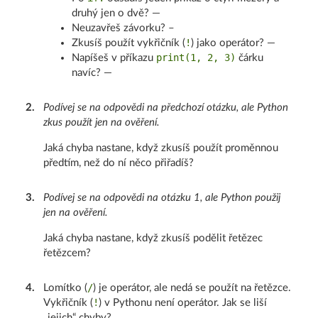
druhý jen o dvě? —
Neuzavřeš závorku? –
!
Zkusíš použít vykřičník (
) jako operátor? —
print(1, 2, 3)
Napíšeš v příkazu
čárku
navíc? —
2
.
Podívej se na odpovědi na předchozí otázku, ale Python
zkus použít jen na ověření.
Jaká chyba nastane, když zkusíš použít proměnnou
předtím, než do ní něco přiřadíš?
3
.
Podívej se na odpovědi na otázku 1, ale Python použij
jen na ověření.
Jaká chyba nastane, když zkusíš podělit řetězec
řetězcem?
/
4
.
Lomítko (
) je operátor, ale nedá se použít na řetězce.
!
Vykřičník (
) v Pythonu není operátor. Jak se liší
„jejich“ chyby?