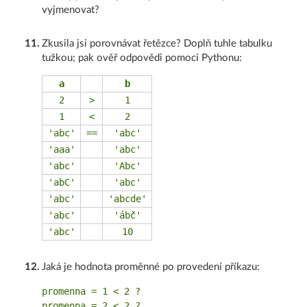
vyjmenovat?
11
.
Zkusila jsi porovnávat řetězce? Doplň tuhle tabulku
tužkou; pak ověř odpovědi pomocí Pythonu:
a
b
2
>
1
1
<
2
'abc'
==
'abc'
'aaa'
'abc'
'abc'
'Abc'
'abC'
'abc'
'abc'
'abcde'
'abc'
'ábč'
'abc'
10
12
.
Jaká je hodnota proměnné po provedení příkazu:
promenna = 1 < 2 ?

promenna = 2 < 2 ?
