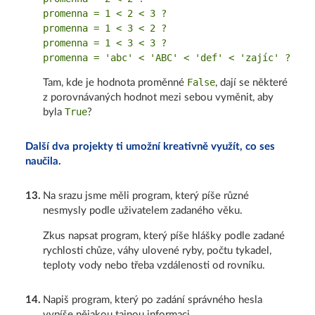
promenna = 1 < 2 < 3 ?

promenna = 1 < 3 < 2 ?

promenna = 1 < 3 < 3 ?

False
Tam, kde je hodnota proměnné
, dají se některé
z porovnávaných hodnot mezi sebou vyměnit, aby
True
byla
?
Další dva projekty ti umožní kreativně využít, co ses
naučila.
13
.
Na srazu jsme měli program, který píše různé
nesmysly podle uživatelem zadaného věku.
Zkus napsat program, který píše hlášky podle zadané
rychlosti chůze, váhy ulovené ryby, počtu tykadel,
teploty vody nebo třeba vzdálenosti od rovníku.
14
.
Napiš program, který po zadání správného hesla
vypíše nějakou tajnou informaci.