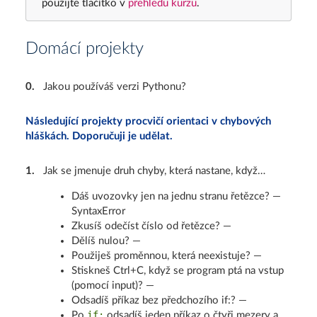
použijte tlačítko v
přehledu kurzu
.
Domácí projekty
0
.
Jakou používáš verzi Pythonu?
Následující projekty procvičí orientaci v chybových
hláškách. Doporučuji je udělat.
1
.
Jak se jmenuje druh chyby, která nastane, když…
Dáš uvozovky jen na jednu stranu řetězce? —
SyntaxError
Zkusíš odečíst číslo od řetězce? —
Dělíš nulou? —
Použiješ proměnnou, která neexistuje? —
Stiskneš Ctrl+C, když se program ptá na vstup
(pomocí input)? —
Odsadíš příkaz bez předchozího if:? —
if:
Po
odsadíš jeden příkaz o čtyři mezery a