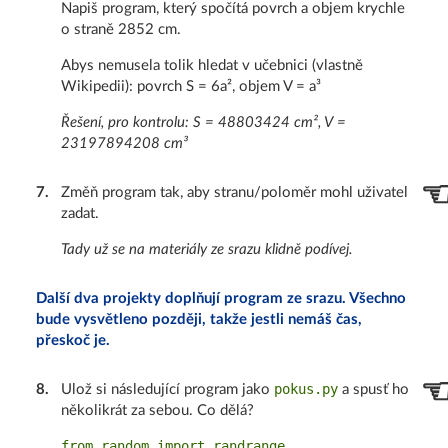
Napiš program, který spočítá povrch a objem krychle
o straně 2852 cm.
Abys nemusela tolik hledat v učebnici (vlastně
Wikipedii): povrch S = 6a², objem V = a³
Řešení, pro kontrolu: S = 48803424 cm², V =
23197894208 cm³
7
.
Změň program tak, aby stranu/poloměr mohl uživatel
zadat.
Tady už se na materiály ze srazu klidně podívej.
Další dva projekty doplňují program ze srazu. Všechno
bude vysvětleno později, takže jestli nemáš čas,
přeskoč je.
pokus.py
8
.
Ulož si následující program jako
a spusť ho
několikrát za sebou. Co dělá?
from random import randrange
