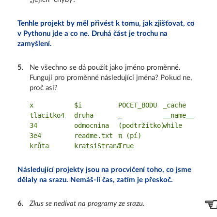
Tenhle projekt by měl přivést k tomu, jak zjišťovat, co
v Pythonu jde a co ne. Druhá část je trochu na
zamyšlení.
5
.
Ne všechno se dá použít jako jméno proměnné.
Fungují pro proměnné následující jména? Pokud ne,
proč asi?
x
$i
POCET_BODU
_cache
tlacitko4
druha-
_
__name__
34
odmocnina
(podtržítko)
while
3e4
readme.txt
π (pí)
krůta
kratsiStrana
True
Následující projekty jsou na procvičení toho, co jsme
dělaly na srazu. Nemáš-li čas, zatím je přeskoč.
6
.
Zkus se nedívat na programy ze srazu.