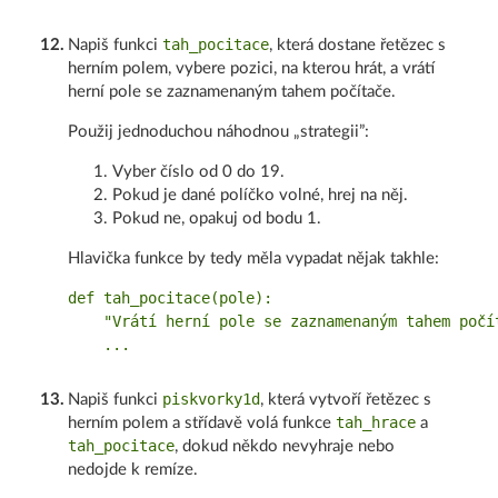
tah_pocitace
12
.
Napiš funkci
, která dostane řetězec s
herním polem, vybere pozici, na kterou hrát, a vrátí
herní pole se zaznamenaným tahem počítače.
Použij jednoduchou náhodnou „strategii”:
Vyber číslo od 0 do 19.
Pokud je dané políčko volné, hrej na něj.
Pokud ne, opakuj od bodu 1.
Hlavička funkce by tedy měla vypadat nějak takhle:
def tah_pocitace(pole):

    "Vrátí herní pole se zaznamenaným tahem počít
piskvorky1d
13
.
Napiš funkci
, která vytvoří řetězec s
tah_hrace
herním polem a střídavě volá funkce
a
tah_pocitace
, dokud někdo nevyhraje nebo
nedojde k remíze.