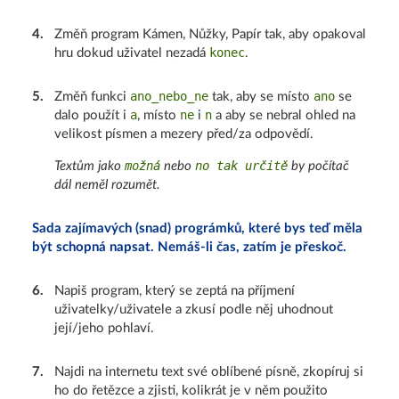
4
.
Změň program Kámen, Nůžky, Papír tak, aby opakoval
konec
hru dokud uživatel nezadá
.
ano_nebo_ne
ano
5
.
Změň funkci
tak, aby se místo
se
a
ne
n
dalo použít i
, místo
i
a aby se nebral ohled na
velikost písmen a mezery před/za odpovědí.
možná
no tak určitě
Textům jako
nebo
by počítač
dál neměl rozumět.
Sada zajímavých (snad) prográmků, které bys teď měla
být schopná napsat. Nemáš-li čas, zatím je přeskoč.
6
.
Napiš program, který se zeptá na příjmení
uživatelky/uživatele a zkusí podle něj uhodnout
její/jeho pohlaví.
7
.
Najdi na internetu text své oblíbené písně, zkopíruj si
ho do řetězce a zjisti, kolikrát je v něm použito