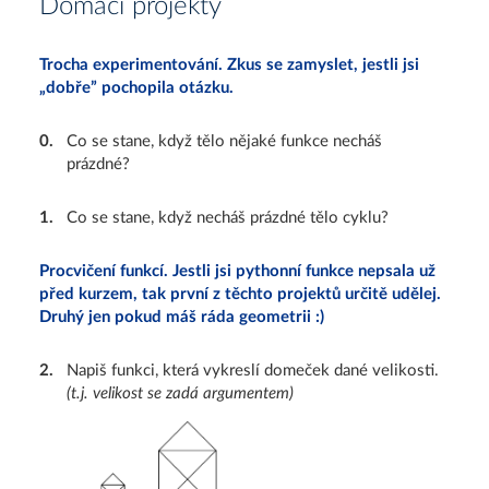
Domácí projekty
Trocha experimentování. Zkus se zamyslet, jestli jsi
„dobře” pochopila otázku.
0
.
Co se stane, když tělo nějaké funkce necháš
prázdné?
1
.
Co se stane, když necháš prázdné tělo cyklu?
Procvičení funkcí. Jestli jsi pythonní funkce nepsala už
před kurzem, tak první z těchto projektů určitě udělej.
Druhý jen pokud máš ráda geometrii :)
2
.
Napiš funkci, která vykreslí domeček dané velikosti.
(t.j. velikost se zadá argumentem)