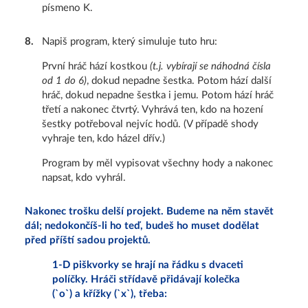
písmeno K.
8
.
Napiš program, který simuluje tuto hru:
První hráč hází kostkou
(t.j. vybírají se náhodná čísla
od 1 do 6)
, dokud nepadne šestka. Potom hází další
hráč, dokud nepadne šestka i jemu. Potom hází hráč
třetí a nakonec čtvrtý. Vyhrává ten, kdo na hození
šestky potřeboval nejvíc hodů. (V případě shody
vyhraje ten, kdo házel dřív.)
Program by měl vypisovat všechny hody a nakonec
napsat, kdo vyhrál.
Nakonec trošku delší projekt. Budeme na něm stavět
dál; nedokončíš-li ho teď, budeš ho muset dodělat
před příští sadou projektů.
1-D piškvorky se hrají na řádku s dvaceti
políčky. Hráči střídavě přidávají kolečka
(`o`) a křížky (`x`), třeba: