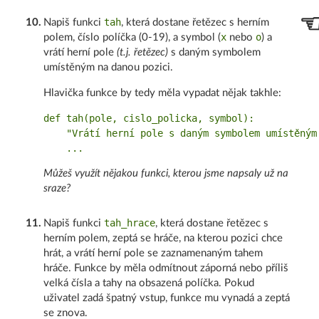
tah
10
.
Napiš funkci
, která dostane řetězec s herním
x
o
polem, číslo políčka (0-19), a symbol (
nebo
) a
vrátí herní pole
(t.j. řetězec)
s daným symbolem
umístěným na danou pozici.
Hlavička funkce by tedy měla vypadat nějak takhle:
def tah(pole, cislo_policka, symbol):

    "Vrátí herní pole s daným symbolem umístěným 
Můžeš využít nějakou funkci, kterou jsme napsaly už na
sraze?
tah_hrace
11
.
Napiš funkci
, která dostane řetězec s
herním polem, zeptá se hráče, na kterou pozici chce
hrát, a vrátí herní pole se zaznamenaným tahem
hráče. Funkce by měla odmítnout záporná nebo příliš
velká čísla a tahy na obsazená políčka. Pokud
uživatel zadá špatný vstup, funkce mu vynadá a zeptá
se znova.