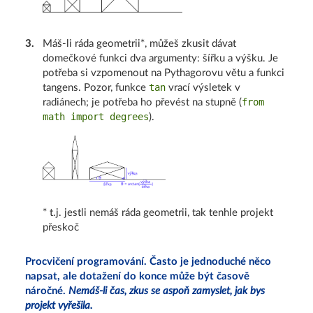
3
.
Máš-li ráda geometrii*, můžeš zkusit dávat
domečkové funkci dva argumenty: šířku a výšku. Je
potřeba si vzpomenout na Pythagorovu větu a funkci
tan
tangens. Pozor, funkce
vrací výsletek v
from
radiánech; je potřeba ho převést na stupně (
math import degrees
).
* t.j. jestli nemáš ráda geometrii, tak tenhle projekt
přeskoč
Procvičení programování. Často je jednoduché něco
napsat, ale dotažení do konce může být časově
náročné.
Nemáš-li čas, zkus se aspoň zamyslet, jak bys
projekt vyřešila.