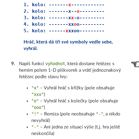
1. kolo: -------
x
------------

2. kolo: -------x--
o
---------

3. kolo: -------x
x
-o---------

4. kolo: -------xx
o
o---------

5. kolo: ------
x
Hráč, která dá tři své symboly vedle sebe,
vyhrál.
vyhodnot
9
.
Napiš funkci
, která dostane řetězec s
herním polem 1-D piškvorek a vrátí jednoznakový
řetězec podle stavu hry:
"x"
– Vyhrál hráč s křížky (pole obsahuje
"xxx"
)
"o"
– Vyhrál hráč s kolečky (pole obsahuje
"ooo"
)
"!"
"-"
– Remíza (pole neobsahuje
, a nikdo
nevyhrál)
"-"
– Ani jedna ze situací výše (t.j. hra ještě
neskončila)