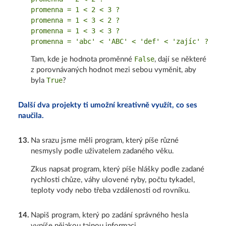
promenna = 1 < 2 < 3 ?

promenna = 1 < 3 < 2 ?

promenna = 1 < 3 < 3 ?

False
Tam, kde je hodnota proměnné
, dají se některé
z porovnávaných hodnot mezi sebou vyměnit, aby
True
byla
?
Další dva projekty ti umožní kreativně využít, co ses
naučila.
13
.
Na srazu jsme měli program, který píše různé
nesmysly podle uživatelem zadaného věku.
Zkus napsat program, který píše hlášky podle zadané
rychlosti chůze, váhy ulovené ryby, počtu tykadel,
teploty vody nebo třeba vzdálenosti od rovníku.
14
.
Napiš program, který po zadání správného hesla
vypíše nějakou tajnou informaci.