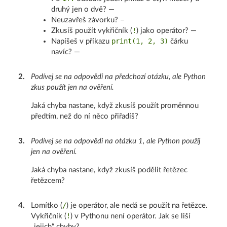
druhý jen o dvě? —
Neuzavřeš závorku? –
!
Zkusíš použít vykřičník (
) jako operátor? —
print(1, 2, 3)
Napíšeš v příkazu
čárku
navíc? —
2
.
Podívej se na odpovědi na předchozí otázku, ale Python
zkus použít jen na ověření.
Jaká chyba nastane, když zkusíš použít proměnnou
předtím, než do ní něco přiřadíš?
3
.
Podívej se na odpovědi na otázku 1, ale Python použij
jen na ověření.
Jaká chyba nastane, když zkusíš podělit řetězec
řetězcem?
/
4
.
Lomítko (
) je operátor, ale nedá se použít na řetězce.
!
Vykřičník (
) v Pythonu není operátor. Jak se liší
„jejich“ chyby?