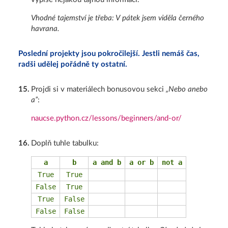
Vhodné tajemství je třeba: V pátek jsem viděla černého
havrana.
Poslední projekty jsou pokročilejší. Jestli nemáš čas,
radši udělej pořádně ty ostatní.
15
.
Projdi si v materiálech bonusovou sekci
„Nebo anebo
a”
:
naucse.python.cz/lessons/beginners/and-or/
16
.
Doplň tuhle tabulku:
a
b
a and b
a or b
not a
True
True
False
True
True
False
False
False