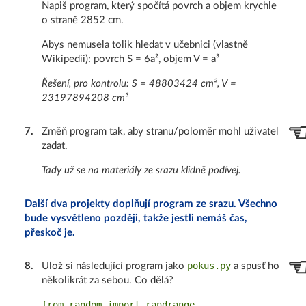
Napiš program, který spočítá povrch a objem krychle
o straně 2852 cm.
Abys nemusela tolik hledat v učebnici (vlastně
Wikipedii): povrch S = 6a², objem V = a³
Řešení, pro kontrolu: S = 48803424 cm², V =
23197894208 cm³
7
.
Změň program tak, aby stranu/poloměr mohl uživatel
zadat.
Tady už se na materiály ze srazu klidně podívej.
Další dva projekty doplňují program ze srazu. Všechno
bude vysvětleno později, takže jestli nemáš čas,
přeskoč je.
pokus.py
8
.
Ulož si následující program jako
a spusť ho
několikrát za sebou. Co dělá?
from random import randrange
