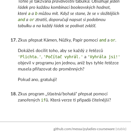
Tohle je takzvaná
pravdivostní
tabulka:
Obsahuje jeden
řádek pro každou kombinaci booleovských hodnot,
a
b
které
a
můžou mít. Když se stane, že se v složitějších
and
or
a
ztratíš, doporučuji napsat si podobnou
tabulku a na každý řádek se podívat zvlášť.
and
or
17
.
Zkus přepsat Kámen, Nůžky, Papír pomocí
a
.
Dokážeš docílit toho, aby se každý z řetězců
'Plichta.'
'Počítač vyhrál.'
'Vyhrála jsi!'
,
a
objevil v programu jen jednou, aniž bys tyhle řetězce
musela přiřazovat do proměnných?
Pokud ano, gratuluji!
18
.
Zkus program „šťastná/bohatá“ přepsat pomocí
if
zanořených
ů. Která verze ti připadá čitelnější?
github.com/messa/pyladies-courseware
(stable)