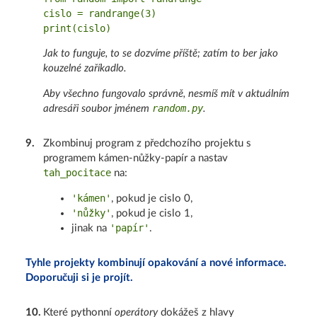
cislo = randrange(3)

Jak to funguje, to se dozvíme příště; zatím to ber jako
kouzelné zaříkadlo.
Aby všechno fungovalo správně, nesmíš mít v aktuálním
random.py
adresáři soubor jménem
.
9
.
Zkombinuj program z předchozího projektu s
programem kámen-nůžky-papír a nastav
tah_pocitace
na:
'kámen'
, pokud je cislo 0,
'nůžky'
, pokud je cislo 1,
'papír'
jinak na
.
Tyhle projekty kombinují opakování a nové informace.
Doporučuji si je projít.
10
.
Které pythonní
operátory
dokážeš z hlavy