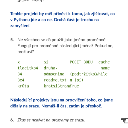
Tenhle projekt by měl přivést k tomu, jak zjišťovat, co
v Pythonu jde a co ne. Druhá část je trochu na
zamyšlení.
5
.
Ne všechno se dá použít jako jméno proměnné.
Fungují pro proměnné následující jména? Pokud ne,
proč asi?
x
$i
POCET_BODU
_cache
tlacitko4
druha-
_
__name__
34
odmocnina
(podtržítko)
while
3e4
readme.txt
π (pí)
krůta
kratsiStrana
True
Následující projekty jsou na procvičení toho, co jsme
dělaly na srazu. Nemáš-li čas, zatím je přeskoč.
6
.
Zkus se nedívat na programy ze srazu.