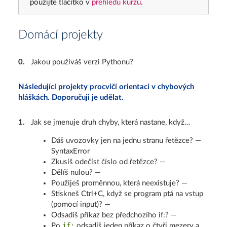
použijte tlačítko v
přehledu kurzu
.
Domácí projekty
0
.
Jakou používáš verzi Pythonu?
Následující projekty procvičí orientaci v chybových
hláškách. Doporučuji je udělat.
1
.
Jak se jmenuje druh chyby, která nastane, když…
Dáš uvozovky jen na jednu stranu řetězce? —
SyntaxError
Zkusíš odečíst číslo od řetězce? —
Dělíš nulou? —
Použiješ proměnnou, která neexistuje? —
Stiskneš Ctrl+C, když se program ptá na vstup
(pomocí input)? —
Odsadíš příkaz bez předchozího if:? —
if:
Po
odsadíš jeden příkaz o čtyři mezery a