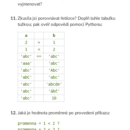
vyjmenovat?
11
.
Zkusila jsi porovnávat řetězce? Doplň tuhle tabulku
tužkou; pak ověř odpovědi pomocí Pythonu:
a
b
2
>
1
1
<
2
'abc'
==
'abc'
'aaa'
'abc'
'abc'
'Abc'
'abC'
'abc'
'abc'
'abcde'
'abc'
'ábč'
'abc'
10
12
.
Jaká je hodnota proměnné po provedení příkazu:
promenna = 1 < 2 ?

promenna = 2 < 2 ?
