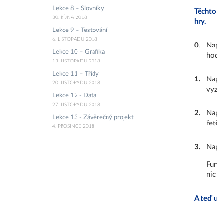
Lekce 8 – Slovníky
Těchto
30. ŘÍJNA 2018
hry.
Lekce 9 – Testování
6. LISTOPADU 2018
0
.
Nap
Lekce 10 – Grafika
hod
13. LISTOPADU 2018
Lekce 11 – Třídy
1
.
Nap
20. LISTOPADU 2018
vyz
Lekce 12 - Data
27. LISTOPADU 2018
2
.
Nap
Lekce 13 - Závěrečný projekt
řet
4. PROSINCE 2018
3
.
Nap
Fun
nic
A teď u