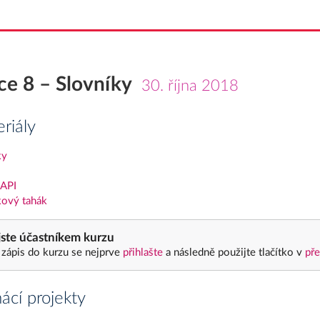
ce 8 – Slovníky
30. října 2018
riály
ky
 API
kový tahák
ste účastníkem kurzu
 zápis do kurzu se nejprve
přihlašte
a následně použijte tlačítko v
pře
cí projekty