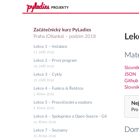
PROJEKTY
Začátečnický kurz PyLadies
Lek
Praha (Olšanka) – podzim 2018
Lekce 1 – Instalace
11. ZÁŘÍ 2018
Mate
Lekce 2 – První program
18. ZÁŘÍ 2018
Slovní
JSON
Lekce 3 – Cykly
Github
25. ZÁŘÍ 2018
Slovní
Lekce 4 – Funkce & Řetězce
2. ŘÍJNA 2018
Nej
Lekce 5 – Procvičování a soubory
9. ŘÍJNA 2018
Pro
Lekce 6 – Spolupráce a Open-Source - Git
16. ŘÍJNA 2018
Domá
Lekce 7 – Seznamy
23. ŘÍJNA 2018