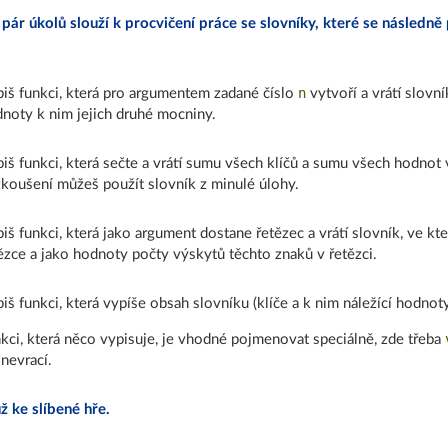
 pár úkolů slouží k procvičení práce se slovníky, které se následn
n
iš funkci, která pro argumentem zadané číslo
vytvoří a vrátí slovn
noty k nim jejich druhé mocniny.
iš funkci, která sečte a vrátí sumu všech klíčů a sumu všech hodnot 
koušení můžeš použít slovník z minulé úlohy.
iš funkci, která jako argument dostane řetězec a vrátí slovník, ve k
ězce a jako hodnoty počty výskytů těchto znaků v řetězci.
iš funkci, která vypíše obsah slovníku (klíče a k nim náležící hodnoty
kci, která něco vypisuje, je vhodné pojmenovat speciálně, zde třeba
 nevrací.
ž ke slíbené hře.