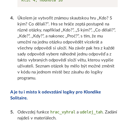
4
.
Úkolem je vytvořit známou skautskou hru „Kdo? S
kým? Co dělali?“. Hra se hráče zeptá postupně na
různé otázky, například „Kdo?“, „S kým?“, „Co dělali?“,
„Kde?“, „Kdy?“, a nakonec „Proč?“, s tím, že mu
umožní na jednu otázku odpovědět vícekrát a
všechny odpovědi si uloží. Na závěr pak hra z každé
sady odpovědí vybere náhodně jednu odpověď a z
takto vybraných odpovědí složí větu, kterou vypíše
uživateli. Seznam otázek by mělo být možné změnit
v kódu na jednom místě bez zásahu do logiky
programu.
A je tu i místo k odevzdání logiky pro Klondike
Solitaire.
hrac_vyhral
udelej_tah
5
.
Odevzdej funkce
a
. Zadání
najdeš v materiálech.