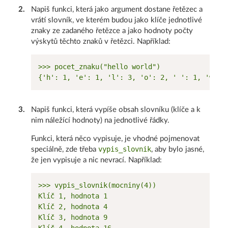
2
.
Napiš funkci, která jako argument dostane řetězec a
vrátí slovník, ve kterém budou jako klíče jednotlivé
znaky ze zadaného řetězce a jako hodnoty počty
výskytů těchto znaků v řetězci. Například:
>>> pocet_znaku("hello world")

3
.
Napiš funkci, která vypíše obsah slovníku (klíče a k
nim náležící hodnoty) na jednotlivé řádky.
Funkci, která něco vypisuje, je vhodné pojmenovat
vypis_slovnik
speciálně, zde třeba
, aby bylo jasné,
že jen vypisuje a nic nevrací. Například:
>>> vypis_slovnik(mocniny(4))

Klíč 1, hodnota 1

Klíč 2, hodnota 4

Klíč 3, hodnota 9
