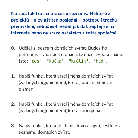
Na začátek trocha práce se seznamy. Některé z
projektů – a zvlášť ten poslední – potřebují trochu
přemýšlení; nebudeš-li vědět jak dál, zeptej se na
internetu nebo na sraze ostatních a řešte společně!
0
.
Udělej si seznam domácích zvířat. Budeš ho
potřebovat v dalších úlohách. Domácí zvířata známe
"pes", "kočka", "králík", "had"
tato:
.
1
.
Napiš funkci, která vrací jména domácích zvířat
(zadaných argumentem), která jsou kratší než 5
písmen.
2
.
Napiš funkci, která vrací jména domácích zvířat
k
(zadaných argumentem), která začínají na
.
3
.
Napiš funkci, která dostane slovo a zjistí, jestli je v
seznamu domácích zvířat.