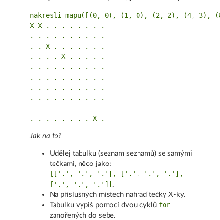
nakresli_mapu([(0, 0), (1, 0), (2, 2), (4, 3), (8
X X . . . . . . . .

. . . . . . . . . .

. . X . . . . . . .

. . . . X . . . . .

. . . . . . . . . .

. . . . . . . . . .

. . . . . . . . . .

. . . . . . . . . .

. . . . . . . . . .

Jak na to?
Udělej tabulku (seznam seznamů) se samými
tečkami, něco jako:
[['.', '.', '.'], ['.', '.', '.'],
['.', '.', '.']]
.
Na příslušných místech nahraď tečky X-ky.
for
Tabulku vypiš pomocí dvou cyklů
zanořených do sebe.