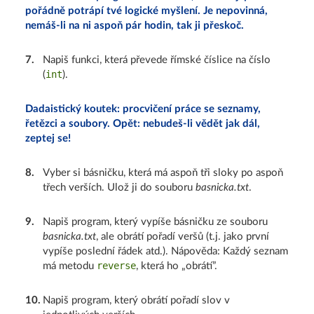
pořádně potrápí tvé logické myšlení. Je nepovinná,
nemáš-li na ni aspoň pár hodin, tak ji přeskoč.
7
.
Napiš funkci, která převede římské číslice na číslo
int
(
).
Dadaistický koutek: procvičení práce se seznamy,
řetězci a soubory. Opět: nebudeš-li vědět jak dál,
zeptej se!
8
.
Vyber si básničku, která má aspoň tři sloky po aspoň
třech verších. Ulož ji do souboru
basnicka.txt
.
9
.
Napiš program, který vypíše básničku ze souboru
basnicka.txt
, ale obrátí pořadí veršů (t.j. jako první
vypíše poslední řádek atd.). Nápověda: Každý seznam
reverse
má metodu
, která ho „obrátí”.
10
.
Napiš program, který obrátí pořadí slov v