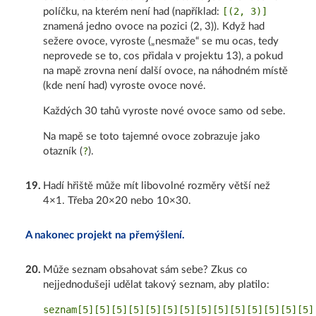
[(2, 3)]
políčku, na kterém není had (například:
znamená jedno ovoce na pozici (2, 3)). Když had
sežere ovoce, vyroste („nesmaže“ se mu ocas, tedy
neprovede se to, cos přidala v projektu 13), a pokud
na mapě zrovna není další ovoce, na náhodném místě
(kde není had) vyroste ovoce nové.
Každých 30 tahů vyroste nové ovoce samo od sebe.
Na mapě se toto tajemné ovoce zobrazuje jako
?
otazník (
).
19
.
Hadí hřiště může mít libovolné rozměry větší než
4×1. Třeba 20×20 nebo 10×30.
A nakonec projekt na přemýšlení.
20
.
Může seznam obsahovat sám sebe? Zkus co
nejjednodušeji udělat takový seznam, aby platilo: