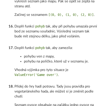
vykreslí seznam jako mapu. Pak se opět se zeptá na
stranu atd.
[(0, 0), (1, 0), (2, 0)]
Začínej se seznamem
.
pohyb
16
.
Doplň funkci
tak, aby při pohybu umazala první
bod ze seznamu souřadnic. Výsledný seznam tak
bude mít stejnou délku, jako před voláním.
pohyb
17
.
Doplň funkci
tak, aby zamezila:
pohybu ven z mapy,
pohybu na políčko, které už v seznamu je.
Vhodná výjimka pro tyto situace je
ValueError('Game over')
.
18
.
Přidej do hry hadí potravu. Tady jsou pravidla pro
vegetariánského hada, ale můžeš si je změnit podle
chuti:
Seznam ovoce obsahuje na začátku jedno ovoce na