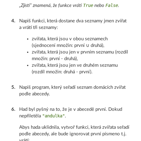
True
False
„Zjistí“ znamená, že funkce vrátí
nebo
.
4
.
Napiš funkci, která dostane dva seznamy jmen zvířat
a vrátí tři seznamy:
zvířata, která jsou v obou seznamech
(sjednocení množin: první ∪ druhá),
zvířata, která jsou jen v prvním seznamu (rozdíl
množin: první - druhá),
zvířata, která jsou jen ve druhém seznamu
(rozdíl množin: druhá - první).
5
.
Napiš program, který seřadí seznam domácích zvířat
podle abecedy.
6
.
Had byl pyšný na to, že je v abecedě první. Dokud
"andulka"
nepřiletěla
.
Abys hada uklidnila, vytvoř funkci, která zvířata seřadí
podle abecedy, ale bude ignorovat první písmeno t.j.
vrátí: