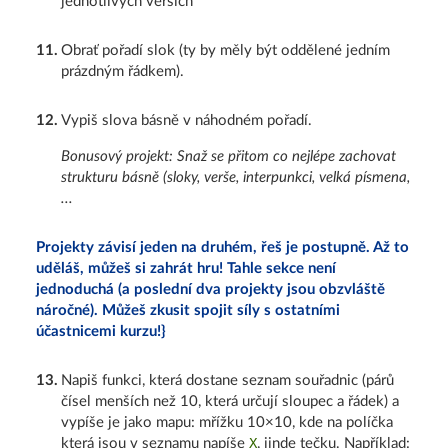
jednotlivých verších
11
.
Obrať pořadí slok (ty by měly být oddělené jedním
prázdným řádkem).
12
.
Vypiš slova básně v náhodném pořadí.
Bonusový projekt: Snaž se přitom co nejlépe zachovat
strukturu básně (sloky, verše, interpunkci, velká písmena,
...
Projekty závisí jeden na druhém, řeš je postupně. Až to
uděláš, můžeš si zahrát hru! Tahle sekce není
jednoduchá (a poslední dva projekty jsou obzvláště
náročné). Můžeš zkusit spojit síly s ostatními
účastnicemi kurzu!}
13
.
Napiš funkci, která dostane seznam souřadnic (párů
čísel menších než 10, která určují sloupec a řádek) a
vypíše je jako mapu: mřížku 10×10, kde na políčka
X
která jsou v seznamu napíše
, jinde tečku. Například: