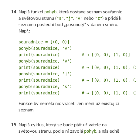
pohyb
14
.
Napiš funkci
, která dostane seznam souřadnic
"s"
"j"
"v"
"z"
a světovou stranu (
,
,
nebo
) a přidá k
seznamu poslední bod „posunutý“ v daném směru.
Např.:
souradnice = [(0, 0)]

pohyb(souradnice, 'v')

print(souradnice)         # → [(0, 0), (1, 0)]

pohyb(souradnice, 'v')

print(souradnice)         # → [(0, 0), (1, 0), (2
pohyb(souradnice, 'j')

print(souradnice)         # → [(0, 0), (1, 0), (2
pohyb(souradnice, 's')

Funkce by neměla nic vracet. Jen mění už existující
seznam.
15
.
Napiš cyklus, který se bude ptát uživatele na
pohyb
světovou stranu, podle ní zavolá
, a následně