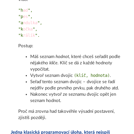
"h
ad
",

"p
es
",

"a
ndulka
",

"k
očka
",

"k
rálík
Postup:
Máš seznam
hodnot
, které chceš seřadit podle
nějakého
klíče
. Klíč se dá z každé hodnoty
vypočítat.
(klíč, hodnota)
Vytvoř seznam dvojic
.
Seřaď tento seznam dvojic – dvojice se řadí
nejdřív podle prvního prvku, pak druhého atd.
Nakonec vytvoř ze seznamu dvojic opět jen
seznam hodnot.
Proč má zrovna had takovéhle výsadní postavení,
zjistíš později.
Jedna klasická programovací úloha, která nejspíš