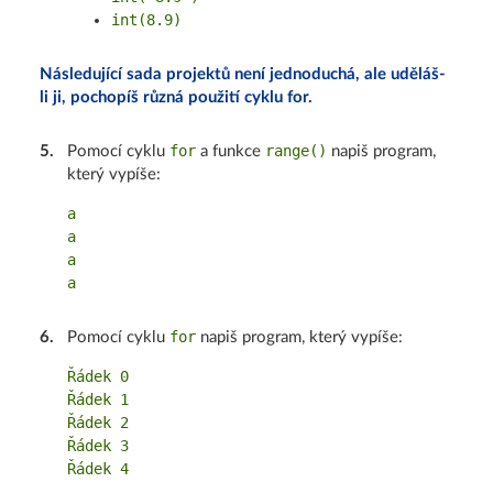
int(8.9)
Následující sada projektů není jednoduchá, ale uděláš-
li ji, pochopíš různá použití cyklu for.
for
range()
5
.
Pomocí cyklu
a funkce
napiš program,
který vypíše:
a

a

a

for
6
.
Pomocí cyklu
napiš program, který vypíše:
Řádek 0

Řádek 1

Řádek 2

Řádek 3
