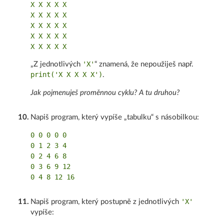
X X X X X

X X X X X

X X X X X

X X X X X

'X'
„Z jednotlivých
“ znamená, že nepoužiješ např.
print('X X X X X')
.
Jak pojmenuješ proměnnou cyklu? A tu druhou?
10
.
Napiš program, který vypíše „tabulku“ s násobilkou:
0 0 0 0 0

0 1 2 3 4

0 2 4 6 8

0 3 6 9 12

'X'
11
.
Napiš program, který postupně z jednotlivých
vypíše: