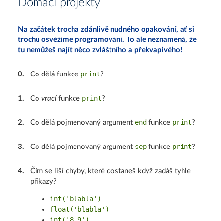
Domácí projekty
Na začátek trocha zdánlivě nudného opakování, ať si
trochu osvěžíme programování. To ale neznamená, že
tu nemůžeš najít něco zvláštního a překvapivého!
print
0
.
Co dělá funkce
?
print
1
.
Co
vrací
funkce
?
end
print
2
.
Co dělá pojmenovaný argument
funkce
?
sep
print
3
.
Co dělá pojmenovaný argument
funkce
?
4
.
Čím se liší chyby, které dostaneš když zadáš tyhle
příkazy?
int('blabla')
float('blabla')
int('8.9')