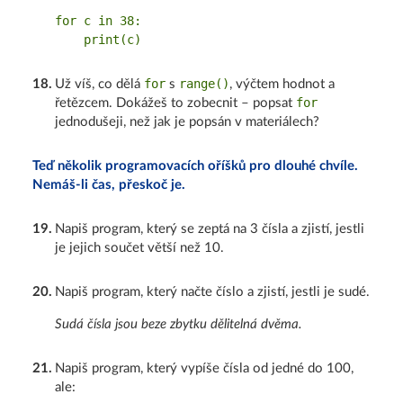
for c in 38:

for
range()
18
.
Už víš, co dělá
s
, výčtem hodnot a
for
řetězcem. Dokážeš to zobecnit – popsat
jednodušeji, než jak je popsán v materiálech?
Teď několik programovacích oříšků pro dlouhé chvíle.
Nemáš-li čas, přeskoč je.
19
.
Napiš program, který se zeptá na 3 čísla a zjistí, jestli
je jejich součet větší než 10.
20
.
Napiš program, který načte číslo a zjistí, jestli je sudé.
Sudá čísla jsou beze zbytku dělitelná dvěma.
21
.
Napiš program, který vypíše čísla od jedné do 100,
ale: