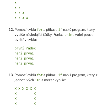
X

X X

X X X

for
if
12
.
Pomocí cyklu
a příkazu
napiš program, který
print
vypíše následující řádky. Funkci
volej pouze
uvnitř v cyklu:
první řádek

není první

není první

for
if
13
.
Pomocí cyklů
a příkazu
napiš program, který z
'X'
jednotlivých
a mezer vypíše:
X X X X X X

X         X

X         X

X         X
