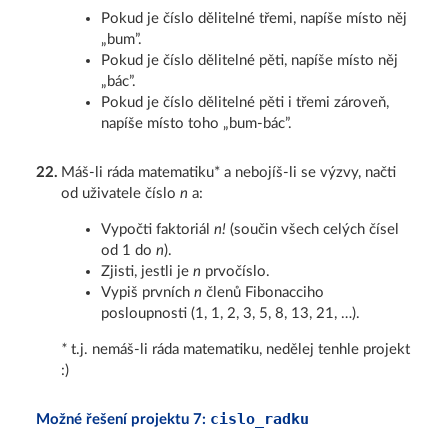
Pokud je číslo dělitelné třemi, napíše místo něj
„bum”.
Pokud je číslo dělitelné pěti, napíše místo něj
„bác”.
Pokud je číslo dělitelné pěti i třemi zároveň,
napíše místo toho „bum-bác”.
22
.
Máš-li ráda matematiku* a nebojíš-li se výzvy, načti
od uživatele číslo
n
a:
Vypočti faktoriál
n!
(součin všech celých čísel
od 1 do
n
).
Zjisti, jestli je
n
prvočíslo.
Vypiš prvních
n
členů Fibonacciho
posloupnosti (1, 1, 2, 3, 5, 8, 13, 21, …).
*
t.j. nemáš-li ráda matematiku, nedělej tenhle projekt
:)
cislo_radku
Možné řešení projektu 7: