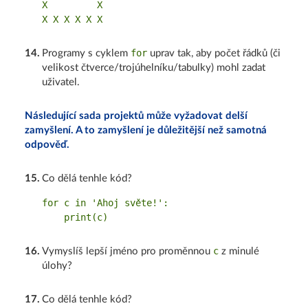
X         X

for
14
.
Programy s cyklem
uprav tak, aby počet řádků (či
velikost čtverce/trojúhelníku/tabulky) mohl zadat
uživatel.
Následující sada projektů může vyžadovat delší
zamyšlení. A to zamyšlení je důležitější než samotná
odpověď.
15
.
Co dělá tenhle kód?
for c in 'Ahoj světe!':

c
16
.
Vymyslíš lepší jméno pro proměnnou
z minulé
úlohy?
17
.
Co dělá tenhle kód?