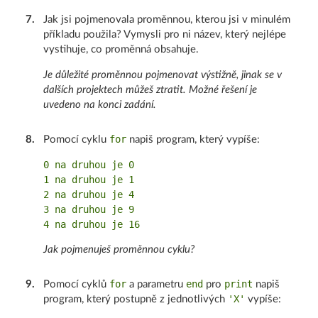
7
.
Jak jsi pojmenovala proměnnou, kterou jsi v minulém
příkladu použila? Vymysli pro ni název, který nejlépe
vystihuje, co proměnná obsahuje.
Je důležité proměnnou pojmenovat výstižně, jinak se v
dalších projektech můžeš ztratit. Možné řešení je
uvedeno na konci zadání.
for
8
.
Pomocí cyklu
napiš program, který vypíše:
0 na druhou je 0

1 na druhou je 1

2 na druhou je 4

3 na druhou je 9

Jak pojmenuješ proměnnou cyklu?
for
end
print
9
.
Pomocí cyklů
a parametru
pro
napiš
'X'
program, který postupně z jednotlivých
vypíše: