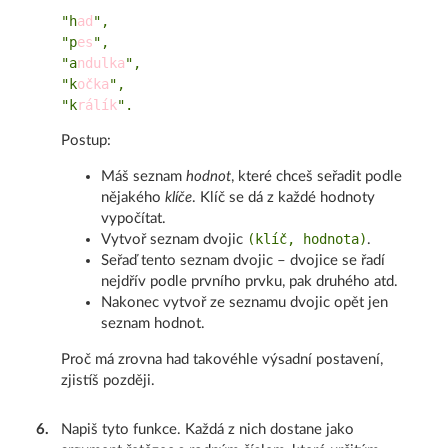
"h
ad
",

"p
es
",

"a
ndulka
",

"k
očka
",

"k
rálík
Postup:
Máš seznam
hodnot
, které chceš seřadit podle
nějakého
klíče
. Klíč se dá z každé hodnoty
vypočítat.
(klíč, hodnota)
Vytvoř seznam dvojic
.
Seřaď tento seznam dvojic – dvojice se řadí
nejdřív podle prvního prvku, pak druhého atd.
Nakonec vytvoř ze seznamu dvojic opět jen
seznam hodnot.
Proč má zrovna had takovéhle výsadní postavení,
zjistíš později.
6
.
Napiš tyto funkce. Každá z nich dostane jako