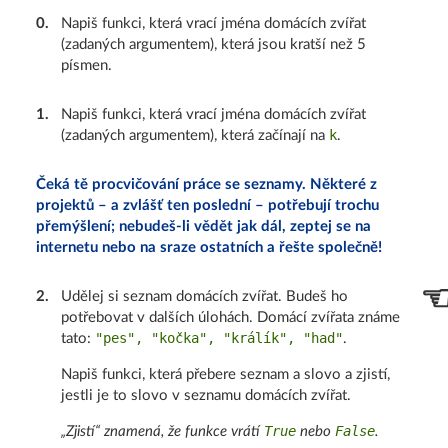
0
.
Napiš funkci, která vrací jména domácích zvířat
(zadaných argumentem), která jsou kratší než 5
písmen.
1
.
Napiš funkci, která vrací jména domácích zvířat
k
(zadaných argumentem), která začínají na
.
Čeká tě procvičování práce se seznamy. Některé z
projektů – a zvlášť ten poslední – potřebují trochu
přemýšlení; nebudeš-li vědět jak dál, zeptej se na
internetu nebo na sraze ostatních a řešte společně!
2
.
Udělej si seznam domácích zvířat. Budeš ho
potřebovat v dalších úlohách. Domácí zvířata známe
"pes", "kočka", "králík", "had"
tato:
.
Napiš funkci, která přebere seznam a slovo a zjistí,
jestli je to slovo v seznamu domácích zvířat.
True
False
„Zjistí“ znamená, že funkce vrátí
nebo
.