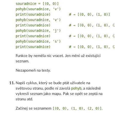
souradnice = [(0, 0)]

pohyb(souradnice, 'v')

print(souradnice)         # → [(0, 0), (1, 0)]

pohyb(souradnice, 'v')

print(souradnice)         # → [(0, 0), (1, 0), (2
pohyb(souradnice, 'j')

print(souradnice)         # → [(0, 0), (1, 0), (2
pohyb(souradnice, 's')

Funkce by neměla nic vracet. Jen mění už existující
seznam.
Nezapomeň na testy.
11
.
Napiš cyklus, který se bude ptát uživatele na
pohyb
světovou stranu, podle ní zavolá
, a následně
vykreslí seznam jako mapu. Pak se opět se zeptá na
stranu atd.
[(0, 0), (1, 0), (2, 0)]
Začínej se seznamem
.