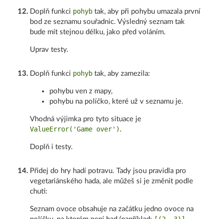
pohyb
12
.
Doplň funkci
tak, aby při pohybu umazala první
bod ze seznamu souřadnic. Výsledný seznam tak
bude mít stejnou délku, jako před voláním.
Uprav testy.
pohyb
13
.
Doplň funkci
tak, aby zamezila:
pohybu ven z mapy,
pohybu na políčko, které už v seznamu je.
Vhodná výjimka pro tyto situace je
ValueError('Game over')
.
Doplň i testy.
14
.
Přidej do hry hadí potravu. Tady jsou pravidla pro
vegetariánského hada, ale můžeš si je změnit podle
chuti:
Seznam ovoce obsahuje na začátku jedno ovoce na