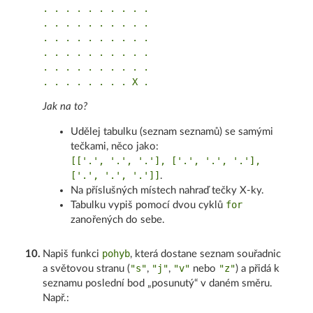
. . . . . . . . . .

. . . . . . . . . .

. . . . . . . . . .

. . . . . . . . . .

. . . . . . . . . .

Jak na to?
Udělej tabulku (seznam seznamů) se samými
tečkami, něco jako:
[['.', '.', '.'], ['.', '.', '.'],
['.', '.', '.']]
.
Na příslušných místech nahraď tečky X-ky.
for
Tabulku vypiš pomocí dvou cyklů
zanořených do sebe.
pohyb
10
.
Napiš funkci
, která dostane seznam souřadnic
"s"
"j"
"v"
"z"
a světovou stranu (
,
,
nebo
) a přidá k
seznamu poslední bod „posunutý“ v daném směru.
Např.: