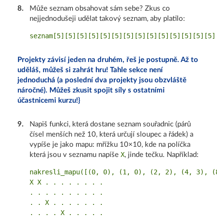
8
.
Může seznam obsahovat sám sebe? Zkus co
nejjednodušeji udělat takový seznam, aby platilo:
Projekty závisí jeden na druhém, řeš je postupně. Až to
uděláš, můžeš si zahrát hru! Tahle sekce není
jednoduchá (a poslední dva projekty jsou obzvláště
náročné). Můžeš zkusit spojit síly s ostatními
účastnicemi kurzu!}
9
.
Napiš funkci, která dostane seznam souřadnic (párů
čísel menších než 10, která určují sloupec a řádek) a
vypíše je jako mapu: mřížku 10×10, kde na políčka
X
která jsou v seznamu napíše
, jinde tečku. Například:
nakresli_mapu([(0, 0), (1, 0), (2, 2), (4, 3), (8
X X . . . . . . . .

. . . . . . . . . .

. . X . . . . . . .

. . . . X . . . . .
