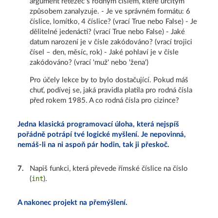
argument řetězec s rodným číslem, které určitým
způsobem zanalyzuje. - Je ve správném formátu: 6
číslice, lomítko, 4 číslice? (vrací True nebo False) - Je
dělitelné jedenácti? (vrací True nebo False) - Jaké
datum narození je v čísle zakódováno? (vrací trojici
čísel – den, měsíc, rok) - Jaké pohlaví je v čísle
zakódováno? (vrací 'muž' nebo 'žena')
Pro účely lekce by to bylo dostačující. Pokud máš
chuť, podívej se, jaká pravidla platila pro rodná čísla
před rokem 1985. A co rodná čísla pro cizince?
Jedna klasická programovací úloha, která nejspíš
pořádně potrápí tvé logické myšlení. Je nepovinná,
nemáš-li na ni aspoň pár hodin, tak ji přeskoč.
7
.
Napiš funkci, která převede římské číslice na číslo
int
(
).
A nakonec projekt na přemýšlení.