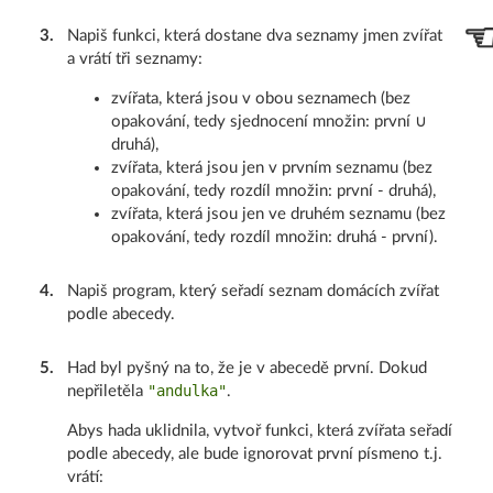
3
.
Napiš funkci, která dostane dva seznamy jmen zvířat
a vrátí tři seznamy:
zvířata, která jsou v obou seznamech (bez
opakování, tedy sjednocení množin: první ∪
druhá),
zvířata, která jsou jen v prvním seznamu (bez
opakování, tedy rozdíl množin: první - druhá),
zvířata, která jsou jen ve druhém seznamu (bez
opakování, tedy rozdíl množin: druhá - první).
4
.
Napiš program, který seřadí seznam domácích zvířat
podle abecedy.
5
.
Had byl pyšný na to, že je v abecedě první. Dokud
"andulka"
nepřiletěla
.
Abys hada uklidnila, vytvoř funkci, která zvířata seřadí
podle abecedy, ale bude ignorovat první písmeno t.j.
vrátí: