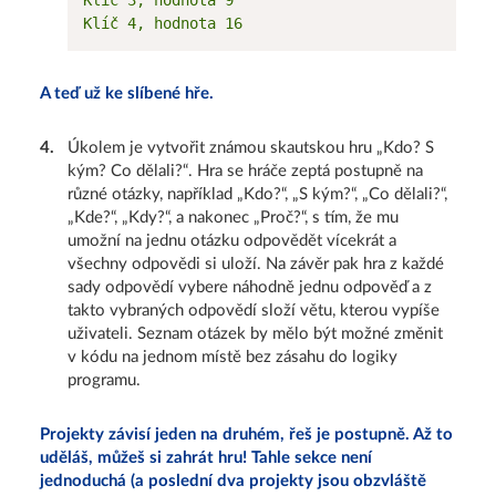
Klíč 3, hodnota 9

A teď už ke slíbené hře.
4
.
Úkolem je vytvořit známou skautskou hru „Kdo? S
kým? Co dělali?“. Hra se hráče zeptá postupně na
různé otázky, například „Kdo?“, „S kým?“, „Co dělali?“,
„Kde?“, „Kdy?“, a nakonec „Proč?“, s tím, že mu
umožní na jednu otázku odpovědět vícekrát a
všechny odpovědi si uloží. Na závěr pak hra z každé
sady odpovědí vybere náhodně jednu odpověď a z
takto vybraných odpovědí složí větu, kterou vypíše
uživateli. Seznam otázek by mělo být možné změnit
v kódu na jednom místě bez zásahu do logiky
programu.
Projekty závisí jeden na druhém, řeš je postupně. Až to
uděláš, můžeš si zahrát hru! Tahle sekce není
jednoduchá (a poslední dva projekty jsou obzvláště