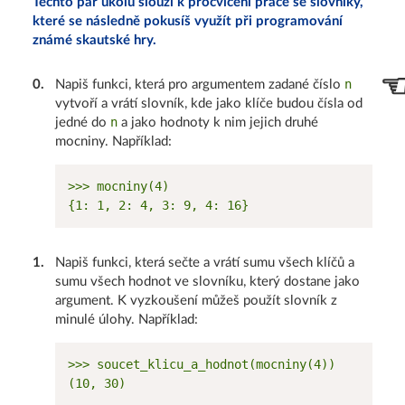
Těchto pár úkolů slouží k procvičení práce se slovníky,
které se následně pokusíš využít při programování
známé skautské hry.
n
0
.
Napiš funkci, která pro argumentem zadané číslo
vytvoří a vrátí slovník, kde jako klíče budou čísla od
n
jedné do
a jako hodnoty k nim jejich druhé
mocniny. Například:
>>> mocniny(4)

1
.
Napiš funkci, která sečte a vrátí sumu všech klíčů a
sumu všech hodnot ve slovníku, který dostane jako
argument. K vyzkoušení můžeš použít slovník z
minulé úlohy. Například:
>>> soucet_klicu_a_hodnot(mocniny(4))
