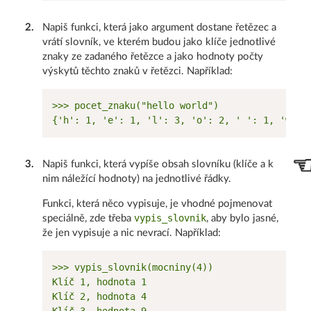
2
.
Napiš funkci, která jako argument dostane řetězec a
vrátí slovník, ve kterém budou jako klíče jednotlivé
znaky ze zadaného řetězce a jako hodnoty počty
výskytů těchto znaků v řetězci. Například:
>>> pocet_znaku("hello world")

3
.
Napiš funkci, která vypíše obsah slovníku (klíče a k
nim náležící hodnoty) na jednotlivé řádky.
Funkci, která něco vypisuje, je vhodné pojmenovat
vypis_slovnik
speciálně, zde třeba
, aby bylo jasné,
že jen vypisuje a nic nevrací. Například:
>>> vypis_slovnik(mocniny(4))

Klíč 1, hodnota 1

Klíč 2, hodnota 4
