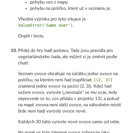
pohybu ven z mapy,
pohybu na políčko, které už v seznamu je.
Vhodná výjimka pro tyto situace je
ValueError('Game over')
.
Doplň i testy.
10
.
Přidej do hry hadí potravu. Tady jsou pravidla pro
vegetariánského hada, ale můžeš si je změnit podle
chuti:
Seznam ovoce obsahuje na začátku jedno ovoce na
[(2, 3)]
políčku, na kterém není had (například:
znamená jedno ovoce na pozici (2, 3)). Když had
sežere ovoce, vyroste („nesmaže“ se mu ocas, tedy
neprovede se to, cos přidala v projektu 13), a pokud
na mapě zrovna není další ovoce, na náhodném místě
(kde není had) vyroste ovoce nové.
Každých 30 tahů vyroste nové ovoce samo od sebe.
Na mapě se toto tajemné ovoce zobrazuje jako