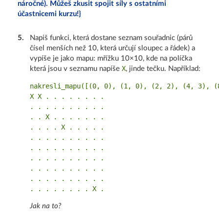
náročné). Můžeš zkusit spojit síly s ostatními
účastnicemi kurzu!}
5
.
Napiš funkci, která dostane seznam souřadnic (párů
čísel menších než 10, která určují sloupec a řádek) a
vypíše je jako mapu: mřížku 10×10, kde na políčka
X
která jsou v seznamu napíše
, jinde tečku. Například:
nakresli_mapu([(0, 0), (1, 0), (2, 2), (4, 3), (8
X X . . . . . . . .

. . . . . . . . . .

. . X . . . . . . .

. . . . X . . . . .

. . . . . . . . . .

. . . . . . . . . .

. . . . . . . . . .

. . . . . . . . . .

. . . . . . . . . .

Jak na to?