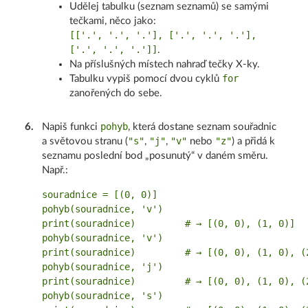
Udělej tabulku (seznam seznamů) se samými
tečkami, něco jako:
[['.', '.', '.'], ['.', '.', '.'],
['.', '.', '.']]
.
Na příslušných místech nahraď tečky X-ky.
for
Tabulku vypiš pomocí dvou cyklů
zanořených do sebe.
pohyb
6
.
Napiš funkci
, která dostane seznam souřadnic
"s"
"j"
"v"
"z"
a světovou stranu (
,
,
nebo
) a přidá k
seznamu poslední bod „posunutý“ v daném směru.
Např.:
souradnice = [(0, 0)]

pohyb(souradnice, 'v')

print(souradnice)         # → [(0, 0), (1, 0)]

pohyb(souradnice, 'v')

print(souradnice)         # → [(0, 0), (1, 0), (2
pohyb(souradnice, 'j')

print(souradnice)         # → [(0, 0), (1, 0), (2
pohyb(souradnice, 's')
