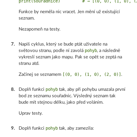
Funkce by neměla nic vracet. Jen mění už existující
seznam.
Nezapomeň na testy.
7
.
Napiš cyklus, který se bude ptát uživatele na
pohyb
světovou stranu, podle ní zavolá
, a následně
vykreslí seznam jako mapu. Pak se opět se zeptá na
stranu atd.
[(0, 0), (1, 0), (2, 0)]
Začínej se seznamem
.
pohyb
8
.
Doplň funkci
tak, aby při pohybu umazala první
bod ze seznamu souřadnic. Výsledný seznam tak
bude mít stejnou délku, jako před voláním.
Uprav testy.
pohyb
9
.
Doplň funkci
tak, aby zamezila: