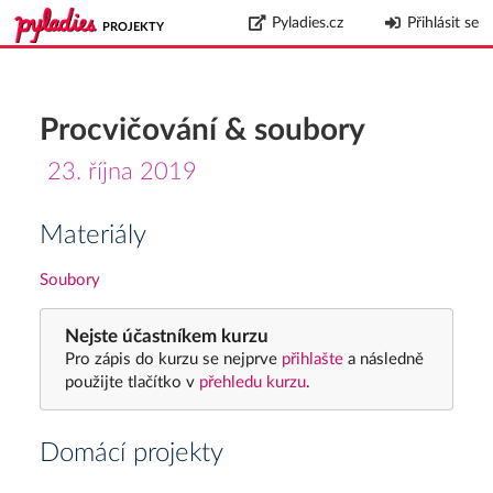
Pyladies.cz
Přihlásit se
PROJEKTY
Procvičování & soubory
23. října 2019
Materiály
Soubory
Nejste účastníkem kurzu
Pro zápis do kurzu se nejprve
přihlašte
a následně
použijte tlačítko v
přehledu kurzu
.
Domácí projekty