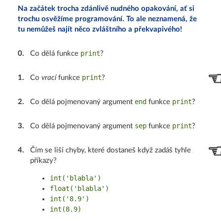
Na začátek trocha zdánlivě nudného opakování, ať si
trochu osvěžíme programování. To ale neznamená, že
tu nemůžeš najít něco zvláštního a překvapivého!
print
0
.
Co dělá funkce
?
print
1
.
Co
vrací
funkce
?
end
print
2
.
Co dělá pojmenovaný argument
funkce
?
sep
print
3
.
Co dělá pojmenovaný argument
funkce
?
4
.
Čím se liší chyby, které dostaneš když zadáš tyhle
příkazy?
int('blabla')
float('blabla')
int('8.9')
int(8.9)