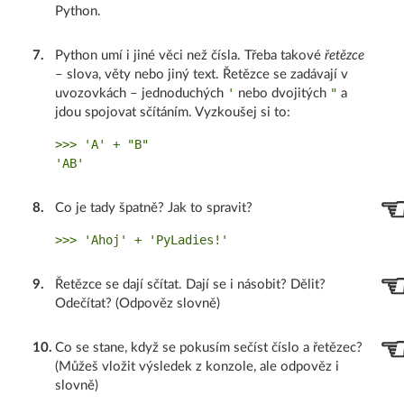
Python.
7
.
Python umí i jiné věci než čísla. Třeba takové
řetězce
– slova, věty nebo jiný text. Řetězce se zadávají v
'
"
uvozovkách – jednoduchých
nebo dvojitých
a
jdou spojovat sčítáním. Vyzkoušej si to:
>>> 'A' + "B"

8
.
Co je tady špatně? Jak to spravit?
9
.
Řetězce se dají sčítat. Dají se i násobit? Dělit?
Odečítat? (Odpověz slovně)
10
.
Co se stane, když se pokusím sečíst číslo a řetězec?
(Můžeš vložit výsledek z konzole, ale odpověz i
slovně)