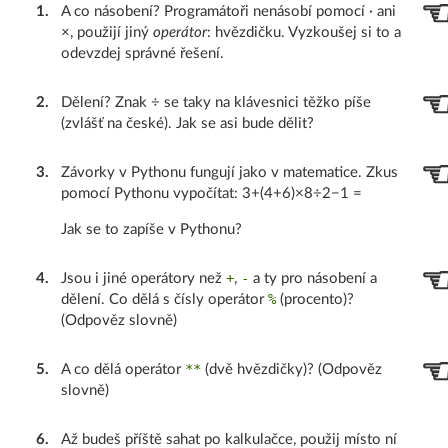
1
.
A co násobení? Programátoři nenásobí pomocí · ani
×, použijí jiný
operátor
: hvězdičku. Vyzkoušej si to a
odevzdej správné řešení.
2
.
Dělení? Znak ÷ se taky na klávesnici těžko píše
(zvlášť na české). Jak se asi bude dělit?
3
.
Závorky v Pythonu fungují jako v matematice. Zkus
pomocí Pythonu vypočítat: 3+(4+6)×8÷2−1 =
Jak se to zapíše v Pythonu?
+
-
4
.
Jsou i jiné operátory než
,
a ty pro násobení a
%
dělení. Co dělá s čísly operátor
(procento)?
(Odpověz slovně)
**
5
.
A co dělá operátor
(dvě hvězdičky)? (Odpověz
slovně)
6
.
Až budeš příště sahat po kalkulačce, použij místo ní