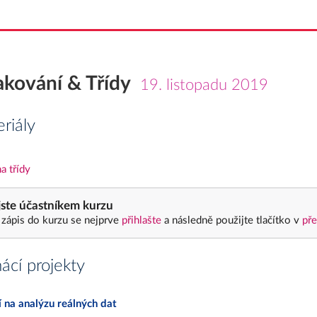
kování & Třídy
19. listopadu 2019
riály
a třídy
ste účastníkem kurzu
 zápis do kurzu se nejprve
přihlašte
a následně použijte tlačítko v
pře
cí projekty
í na analýzu reálných dat