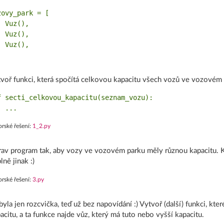
zovy_park = [

 Vuz(),

 Vuz(),

 Vuz(),

voř funkci, která spočítá celkovou kapacitu všech vozů ve vozovém 
f secti_celkovou_kapacitu(seznam_vozu):

rské řešení:
1_2.py
av program tak, aby vozy ve vozovém parku měly různou kapacitu. Kó
plně jinak :)
rské řešení:
3.py
byla jen rozcvička, teď už bez napovídání :) Vytvoř (další) funkci, k
acitu, a ta funkce najde vůz, který má tuto nebo vyšší kapacitu.