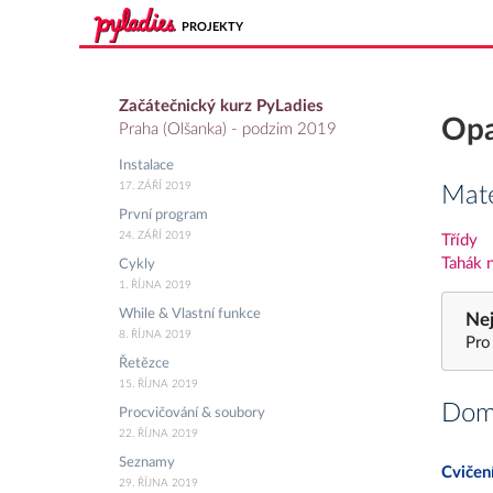
PROJEKTY
Začátečnický kurz PyLadies
Opa
Praha (Olšanka) - podzim 2019
Instalace
17. ZÁŘÍ 2019
Mate
První program
24. ZÁŘÍ 2019
Třídy
Tahák n
Cykly
1. ŘÍJNA 2019
While & Vlastní funkce
Nej
8. ŘÍJNA 2019
Pro
Řetězce
15. ŘÍJNA 2019
Domá
Procvičování & soubory
22. ŘÍJNA 2019
Seznamy
Cvičen
29. ŘÍJNA 2019