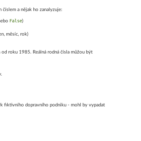
 číslem a nějak ho zanalyzuje:
False
ebo
)
en, měsíc, rok)
á od roku 1985. Reálná rodná čísla můžou být
y.
rk fiktivního dopravního podniku - mohl by vypadat