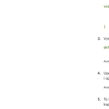
vo
   
   
   
3
.
Vyt
de
Auto
4
.
Upr
i ú
Auto
5
.
To 
kap