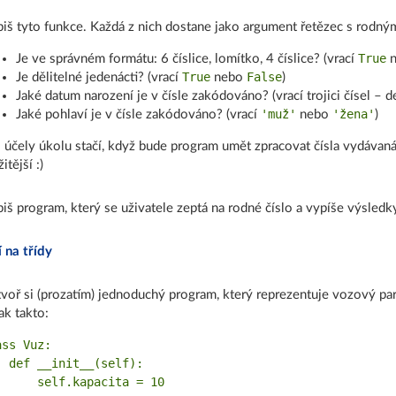
iš tyto funkce. Každá z nich dostane jako argument řetězec s rodným
True
Je ve správném formátu: 6 číslice, lomítko, 4 číslice? (vrací
n
True
False
Je dělitelné jedenácti? (vrací
nebo
)
Jaké datum narození je v čísle zakódováno? (vrací trojici čísel – d
'muž'
'žena'
Jaké pohlaví je v čísle zakódováno? (vrací
nebo
)
 účely úkolu stačí, když bude program umět zpracovat čísla vydávan
itější :)
iš program, který se uživatele zeptá na rodné číslo a vypíše výsledk
 na třídy
voř si (prozatím) jednoduchý program, který reprezentuje vozový pa
ak takto:
ss Vuz:

  def __init__(self):

      self.kapacita = 10
