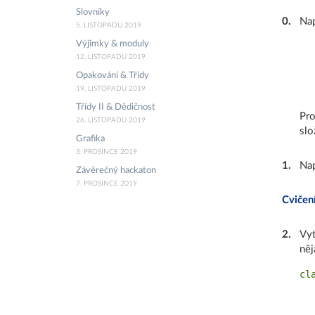
Slovníky
0
.
Nap
5. LISTOPADU 2019
Výjimky & moduly
12. LISTOPADU 2019
Opakování & Třídy
19. LISTOPADU 2019
Třídy II & Dědičnost
Pro
26. LISTOPADU 2019
slož
Grafika
3. PROSINCE 2019
1
.
Nap
Závěrečný hackaton
7. PROSINCE 2019
Cvičení
2
.
Vyt
něj
cla
  
  