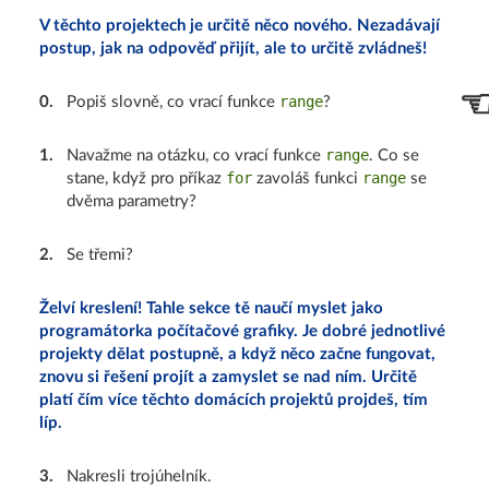
V těchto projektech je určitě něco nového. Nezadávají
postup, jak na odpověď přijít, ale to určitě zvládneš!
range
0
.
Popiš slovně, co vrací funkce
?
range
1
.
Navažme na otázku, co vrací funkce
. Co se
for
range
stane, když pro příkaz
zavoláš funkci
se
dvěma parametry?
2
.
Se třemi?
Želví kreslení! Tahle sekce tě naučí myslet jako
programátorka počítačové grafiky. Je dobré jednotlivé
projekty dělat postupně, a když něco začne fungovat,
znovu si řešení projít a zamyslet se nad ním. Určitě
platí čím více těchto domácích projektů projdeš, tím
líp.
3
.
Nakresli trojúhelník.