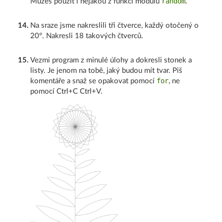
random
Můžeš použít i nějakou z funkcí modulu
.
14
.
Na sraze jsme nakreslili tři čtverce, každý otočený o
20°. Nakresli 18 takových čtverců.
15
.
Vezmi program z minulé úlohy a dokresli stonek a
listy. Je jenom na tobě, jaký budou mít tvar. Piš
for
komentáře a snaž se opakovat pomocí
, ne
pomocí Ctrl+C Ctrl+V.