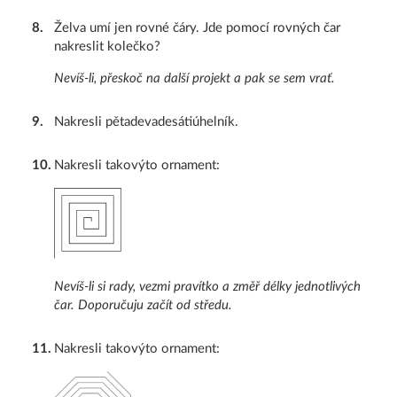
8
.
Želva umí jen rovné čáry. Jde pomocí rovných čar
nakreslit kolečko?
Nevíš-li, přeskoč na další projekt a pak se sem vrať.
9
.
Nakresli pětadevadesátiúhelník.
10
.
Nakresli takovýto ornament:
Nevíš-li si rady, vezmi pravítko a změř délky jednotlivých
čar. Doporučuju začít od středu.
11
.
Nakresli takovýto ornament: