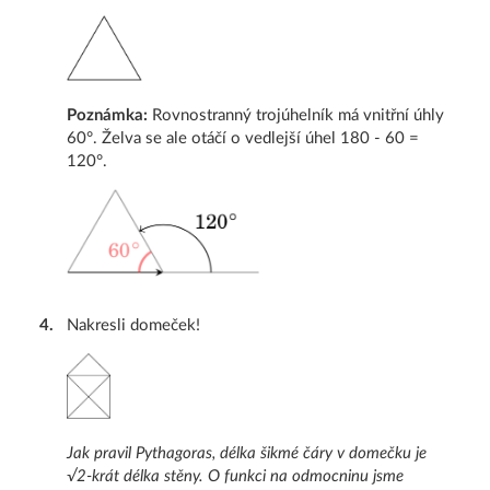
Poznámka:
Rovnostranný trojúhelník má vnitřní úhly
60°. Želva se ale otáčí o vedlejší úhel 180 - 60 =
120°.
4
.
Nakresli domeček!
Jak pravil Pythagoras, délka šikmé čáry v domečku je
√2-krát délka stěny. O funkci na odmocninu jsme