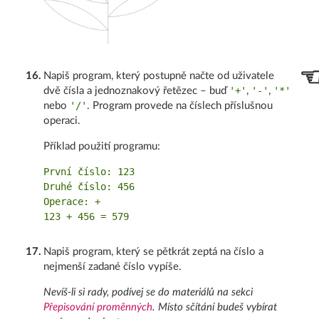
16
.
Napiš program, který postupně načte od uživatele
'+'
'-'
'*'
dvě čísla a jednoznakový řetězec – buď
,
,
'/'
nebo
. Program provede na číslech příslušnou
operaci.
Příklad použití programu:
První číslo: 123

Druhé číslo: 456

Operace: +

17
.
Napiš program, který se pětkrát zeptá na číslo a
nejmenší zadané číslo vypíše.
Nevíš-li si rady, podívej se do materiálů na sekci
Přepisování proměnných
. Místo sčítání budeš vybírat