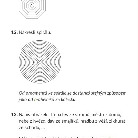
12
.
Nakresli spirálu.
Od ornamentů ke spirále se dostaneš stejným způsobem
n
jako od
-úhelníků ke kolečku.
13
.
Napiš obrázek! Třeba les ze stromů, město z domů,
nebe z hvězd, dav ze smajlíků, hradbu z věží, zikkurat
ze schodů, ...