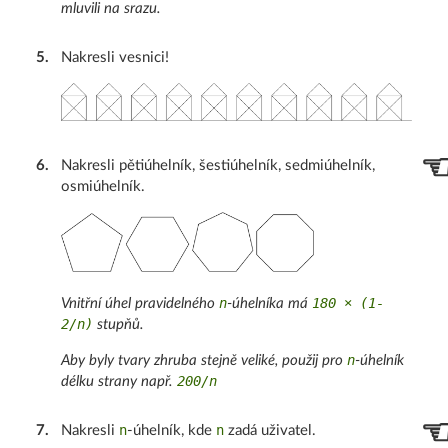
mluvili na srazu.
5
.
Nakresli vesnici!
6
.
Nakresli pětiúhelník, šestiúhelník, sedmiúhelník,
osmiúhelník.
n
180 × (1-
Vnitřní úhel pravidelného
-úhelníka má
2/n)
stupňů.
n
Aby byly tvary zhruba stejně veliké, použij pro
-úhelník
200/n
délku strany např.
n
n
7
.
Nakresli
-úhelník, kde
zadá uživatel.