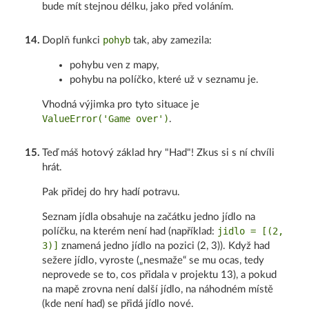
bude mít stejnou délku, jako před voláním.
pohyb
14
.
Doplň funkci
tak, aby zamezila:
pohybu ven z mapy,
pohybu na políčko, které už v seznamu je.
Vhodná výjimka pro tyto situace je
ValueError('Game over')
.
15
.
Teď máš hotový základ hry "Had"! Zkus si s ní chvíli
hrát.
Pak přidej do hry hadí potravu.
Seznam jídla obsahuje na začátku jedno jídlo na
jidlo = [(2,
políčku, na kterém není had (například:
3)]
znamená jedno jídlo na pozici (2, 3)). Když had
sežere jídlo, vyroste („nesmaže“ se mu ocas, tedy
neprovede se to, cos přidala v projektu 13), a pokud
na mapě zrovna není další jídlo, na náhodném místě
(kde není had) se přidá jídlo nové.