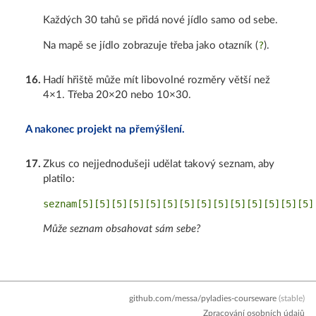
Každých 30 tahů se přidá nové jídlo samo od sebe.
?
Na mapě se jídlo zobrazuje třeba jako otazník (
).
16
.
Hadí hřiště může mít libovolné rozměry větší než
4×1. Třeba 20×20 nebo 10×30.
A nakonec projekt na přemýšlení.
17
.
Zkus co nejjednodušeji udělat takový seznam, aby
platilo:
Může seznam obsahovat sám sebe?
github.com/messa/pyladies-courseware
(stable)
Zpracování osobních údajů