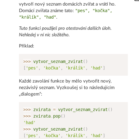
vytvoří nový seznam domácích zvířat a vrátí ho.
"pes", "kočka",
Domácí zvířata známe tato:
"králík", "had"
.
Tuto funkci použiješ pro otestování dalších úloh.
Nehledej v ní nic složitého.
Příklad:
>>
>
 vytvor_seznam_zvirat
(
)
[
'pes'
,
'kočka'
,
'králík'
,
'had'
]
Každé zavolání funkce by mělo vytvořit nový,
nezávislý seznam. Vyzkoušej si to následujícím
„dialogem“:
>>
>
 zvirata 
=
 vytvor_seznam_zvirat
(
)
>>
>
 zvirata
.
pop
(
)
'had'
>>
>
 vytvor_seznam_zvirat
(
)
[
'pes'
,
'kočka'
,
'králík'
,
'had'
]