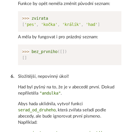
Funkce by opět neměla změnit původní seznam:
>>
>
[
'pes'
,
'kočka'
,
'králík'
,
'had'
]
A měla by fungovat i pro prázdný seznam:
>>
>
 bez_prvniho
(
[
]
)
[
]
6
.
Složitější, nepovinný úkol!
Had byl pyšný na to, že je v abecedě první. Dokud
"andulka"
nepřiletěla
.
Abys hada uklidnila, vytvoř funkci
serad_od_druheho
, která zvířata seřadí podle
abecedy, ale bude ignorovat první písmeno.
Například: