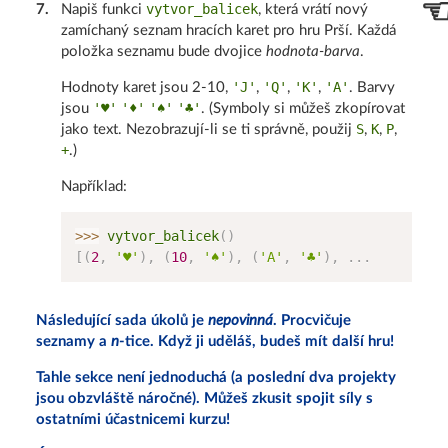
vytvor_balicek
7
.
Napiš funkci
, která vrátí nový
zamíchaný seznam hracích karet pro hru Prší. Každá
položka seznamu bude dvojice
hodnota-barva
.
'J'
'Q'
'K'
'A'
Hodnoty karet jsou 2-10,
,
,
,
. Barvy
'♥'
'♦'
'♠'
'♣'
jsou
. (Symboly si můžeš zkopírovat
S
K
P
jako text. Nezobrazují-li se ti správně, použij
,
,
,
+
.)
Například:
>>
>
 vytvor_balicek
(
)
[
(
2
,
'♥'
)
,
(
10
,
'♠'
)
,
(
'A'
,
'♣'
)
,
.
.
.
Následující sada úkolů je
nepovinná
. Procvičuje
seznamy a
n
-tice. Když ji uděláš, budeš mít další hru!
Tahle sekce není jednoduchá (a poslední dva projekty
jsou obzvláště náročné). Můžeš zkusit spojit síly s
ostatními účastnicemi kurzu!