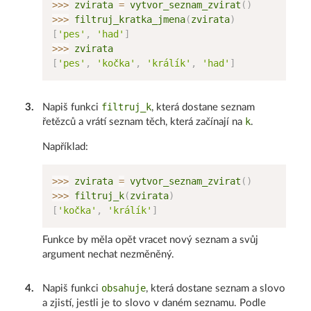
>>
>
 zvirata 
=
 vytvor_seznam_zvirat
(
)
>>
>
 filtruj_kratka_jmena
(
zvirata
)
[
'pes'
,
'had'
]
>>
>
[
'pes'
,
'kočka'
,
'králík'
,
'had'
]
filtruj_k
3
.
Napiš funkci
, která dostane seznam
k
řetězců a vrátí seznam těch, která začínají na
.
Například:
>>
>
 zvirata 
=
 vytvor_seznam_zvirat
(
)
>>
>
 filtruj_k
(
zvirata
)
[
'kočka'
,
'králík'
]
Funkce by měla opět vracet nový seznam a svůj
argument nechat nezměněný.
obsahuje
4
.
Napiš funkci
, která dostane seznam a slovo
a zjistí, jestli je to slovo v daném seznamu. Podle