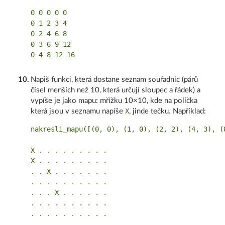
0 0 0 0 0

0 1 2 3 4

0 2 4 6 8

0 3 6 9 12

10
.
Napiš funkci, která dostane seznam souřadnic (párů
čísel menších než 10, která určují sloupec a řádek) a
vypíše je jako mapu: mřížku 10×10, kde na políčka
X
která jsou v seznamu napíše
, jinde tečku. Například:
nakresli_mapu([(0, 0), (1, 0), (2, 2), (4, 3), (8
X . . . . . . . . .

X . . . . . . . . .

. . X . . . . . . .

. . . . . . . . . .

. . . X . . . . . .

. . . . . . . . . .

. . . . . . . . . .

. . . . . . . . . .
