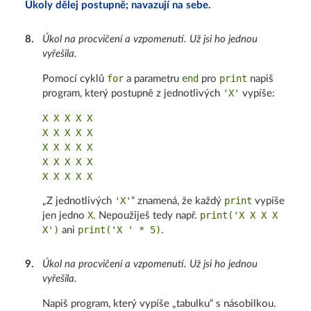
Úkoly dělej postupně; navazují na sebe.
8
.
Úkol na procvičení a vzpomenutí. Už jsi ho jednou
vyřešila.
for
end
print
Pomocí cyklů
a parametru
pro
napiš
'X'
program, který postupně z jednotlivých
vypíše:
X X X X X

X X X X X

X X X X X

X X X X X

'X'
print
„Z jednotlivých
“ znamená, že každý
vypíše
X
print('X X X X
jen jedno
. Nepoužiješ tedy např.
X')
print('X ' * 5)
ani
.
9
.
Úkol na procvičení a vzpomenutí. Už jsi ho jednou
vyřešila.
Napiš program, který vypíše „tabulku“ s násobilkou.