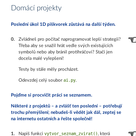
Domácí projekty
Poslední úkol 1D piškvorek zůstává na další týden.
0
.
Zvládneš pro počítač naprogramovat lepší strategii?
Třeba aby se snažil hrát vedle svých existujících
symbolů nebo aby bránil protihráčovi? Stačí jen
docela malé vylepšení!
Testy by stále měly procházet.
ai.py
Odevzdej celý soubor
.
Pojďme si procvičit práci se seznamem.
Některé z projektů – a zvlášť ten poslední – potřebují
trochu přemýšlení; nebudeš-li vědět jak dál, zeptej se
na internetu ostatních a řešte společně!
vytvor_seznam_zvirat()
1
.
Napiš funkci
, která