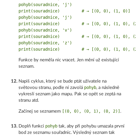
pohyb(souradnice, 'j')

print(souradnice)         # → [(0, 0), (1, 0)]

pohyb(souradnice, 'j')

print(souradnice)         # → [(0, 0), (1, 0), (2
pohyb(souradnice, 'v')

print(souradnice)         # → [(0, 0), (1, 0), (2
pohyb(souradnice, 'z')

Funkce by neměla nic vracet. Jen mění už existující
seznam.
12
.
Napiš cyklus, který se bude ptát uživatele na
pohyb
světovou stranu, podle ní zavolá
, a následně
vykreslí seznam jako mapu. Pak se opět se zeptá na
stranu atd.
[(0, 0), (0, 1), (0, 2)]
Začínej se seznamem
.
pohyb
13
.
Doplň funkci
tak, aby při pohybu umazala první
bod ze seznamu souřadnic. Výsledný seznam tak