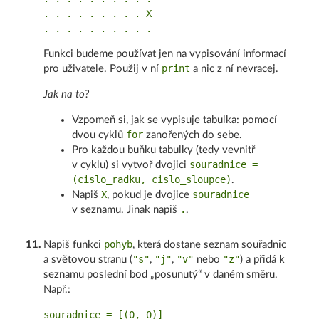
. . . . . . . . . X

Funkci budeme používat jen na vypisování informací
print
pro uživatele. Použij v ní
a nic z ní nevracej.
Jak na to?
Vzpomeň si, jak se vypisuje tabulka: pomocí
for
dvou cyklů
zanořených do sebe.
Pro každou buňku tabulky (tedy vevnitř
souradnice =
v cyklu) si vytvoř dvojici
(cislo_radku, cislo_sloupce)
.
X
souradnice
Napiš
, pokud je dvojice
.
v seznamu. Jinak napiš
.
pohyb
11
.
Napiš funkci
, která dostane seznam souřadnic
"s"
"j"
"v"
"z"
a světovou stranu (
,
,
nebo
) a přidá k
seznamu poslední bod „posunutý“ v daném směru.
Např.:
souradnice = [(0, 0)]
