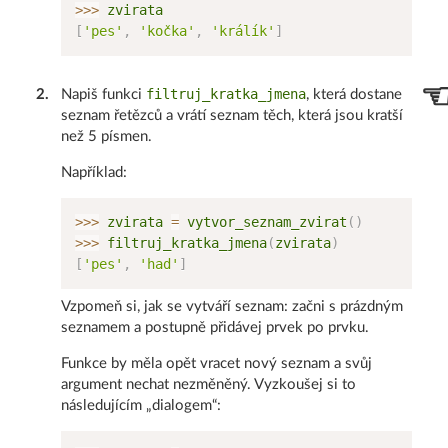
>>
>
[
'pes'
,
'kočka'
,
'králík'
]
filtruj_kratka_jmena
2
.
Napiš funkci
, která dostane
seznam řetězců a vrátí seznam těch, která jsou kratší
než 5 písmen.
Například:
>>
>
 zvirata 
=
 vytvor_seznam_zvirat
(
)
>>
>
 filtruj_kratka_jmena
(
zvirata
)
[
'pes'
,
'had'
]
Vzpomeň si, jak se vytváří seznam: začni s prázdným
seznamem a postupně přidávej prvek po prvku.
Funkce by měla opět vracet nový seznam a svůj
argument nechat nezměněný. Vyzkoušej si to
následujícím „dialogem“: