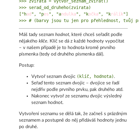
>>> zvirata = vytvor_seznam_zvirat()

>>> serad_od_druheho(zvirata)

["h
ad
", "p
es
", "a
ndulka
", "k
očka
", "k
rálík
"]

Máš tady seznam
hodnot
, které chceš seřadit podle
nějakého
klíče
. Klíč se dá z každé hodnoty vypočítat
– v našem případě je to hodnota kromě prvního
písmenka (tedy od druhého písmenka dál).
Postup:
(klíč, hodnota)
Vytvoř seznam dvojic
.
Seřaď tento seznam dvojic – dvojice se řadí
nejdřív podle prvního prvku, pak druhého atd.
Nakonec vytvoř ze seznamu dvojic výsledný
seznam hodnot.
Vytvoření seznamu se dělá tak, že začneš s prázdným
seznamem a postupně do něj přidáváš hodnoty jednu
po druhé.