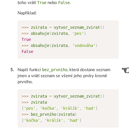
True
False
toho vrátí
nebo
.
Například:
>>
>
 zvirata 
=
 vytvor_seznam_zvirat
(
)
>>
>
 obsahuje
(
zvirata
,
'pes'
)
True
>>
>
 obsahuje
(
zvirata
,
'vodováha'
)
False
bez_prvniho
5
.
Napiš funkci
, která dostane seznam
jmen a vrátí seznam se všemi jeho prvky kromě
prvního.
>>
>
 zvirata 
=
 vytvor_seznam_zvirat
(
)
>>
>
[
'pes'
,
'kočka'
,
'králík'
,
'had'
]
>>
>
 bez_prvniho
(
zvirata
)
[
'kočka'
,
'králík'
,
'had'
]