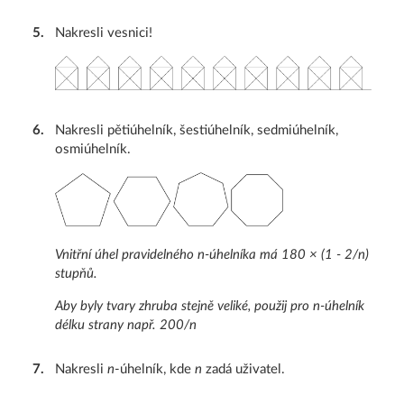
5
.
Nakresli vesnici!
6
.
Nakresli pětiúhelník, šestiúhelník, sedmiúhelník,
osmiúhelník.
Vnitřní úhel pravidelného
n
-úhelníka má 180 × (1 - 2/
n
)
stupňů.
Aby byly tvary zhruba stejně veliké, použij pro
n
-úhelník
délku strany např. 200/
n
7
.
Nakresli
n
-úhelník, kde
n
zadá uživatel.