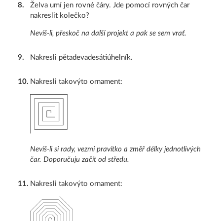
8
.
Želva umí jen rovné čáry. Jde pomocí rovných čar
nakreslit kolečko?
Nevíš-li, přeskoč na další projekt a pak se sem vrať.
9
.
Nakresli pětadevadesátiúhelník.
10
.
Nakresli takovýto ornament:
Nevíš-li si rady, vezmi pravítko a změř délky jednotlivých
čar. Doporučuju začít od středu.
11
.
Nakresli takovýto ornament: