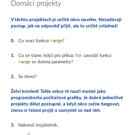
Domácí projekty
V těchto projektech je určitě něco nového. Nezadávají
postup, jak na odpověď přijít, ale to určitě zvládneš!
range
0
.
Co vrací funkce
?
for
1
.
Co se stane, když pro příkaz
zavoláš funkci
range
se dvěma parametry?
2
.
Se třemi?
Želví kreslení! Tahle sekce tě naučí myslet jako
programátorka počítačové grafiky. Je dobré jednotlivé
projekty dělat postupně, a když něco začne fungovat,
znovu si řešení projít a zamyslet se nad ním.
3
.
Nakresli trojúhelník.