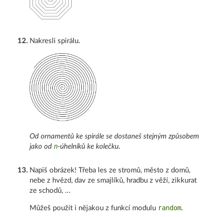
12
.
Nakresli spirálu.
Od ornamentů ke spirále se dostaneš stejným způsobem
n
jako od
-úhelníků ke kolečku.
13
.
Napiš obrázek! Třeba les ze stromů, město z domů,
nebe z hvězd, dav ze smajlíků, hradbu z věží, zikkurat
ze schodů, ...
random
Můžeš použít i nějakou z funkcí modulu
.