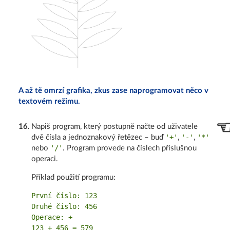
A až tě omrzí grafika, zkus zase naprogramovat něco v
textovém režimu.
16
.
Napiš program, který postupně načte od uživatele
'+'
'-'
'*'
dvě čísla a jednoznakový řetězec – buď
,
,
'/'
nebo
. Program provede na číslech příslušnou
operaci.
Příklad použití programu:
První číslo: 123

Druhé číslo: 456

Operace: +
