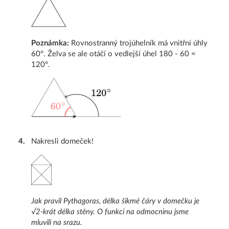
Poznámka:
Rovnostranný trojúhelník má vnitřní úhly
60°. Želva se ale otáčí o vedlejší úhel 180 - 60 =
120°.
4
.
Nakresli domeček!
Jak pravil Pythagoras, délka šikmé čáry v domečku je
√2-krát délka stěny. O funkci na odmocninu jsme
mluvili na srazu.