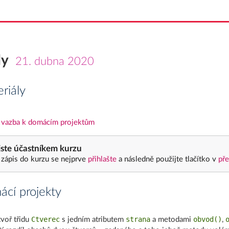
dy
21. dubna 2020
riály
 vazba k domácím projektům
ste účastníkem kurzu
 zápis do kurzu se nejprve
přihlašte
a následně použijte tlačítko v
pře
cí projekty
Ctverec
strana
obvod()
voř třidu
s jedním atributem
a metodami
,