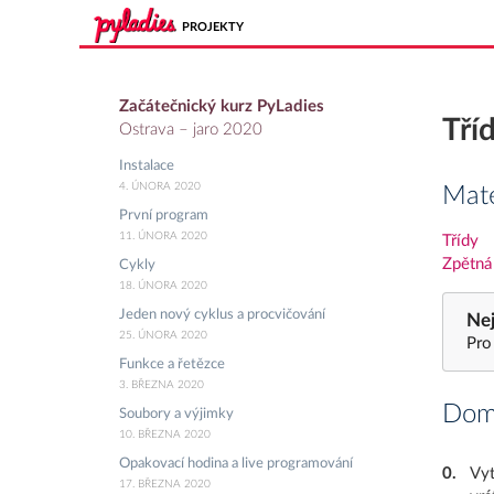
PROJEKTY
Začátečnický kurz PyLadies
Tří
Ostrava – jaro 2020
Instalace
4. ÚNORA 2020
Mate
První program
11. ÚNORA 2020
Třídy
Zpětná
Cykly
18. ÚNORA 2020
Jeden nový cyklus a procvičování
Nej
25. ÚNORA 2020
Pro
Funkce a řetězce
3. BŘEZNA 2020
Domá
Soubory a výjimky
10. BŘEZNA 2020
Opakovací hodina a live programování
0
.
Vyt
17. BŘEZNA 2020