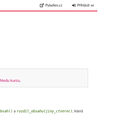
Pyladies.cz
Přihlásit se
hledu kurzu
.
obsah()
rozdil_obsahu(jiny_ctverec)
a
, která