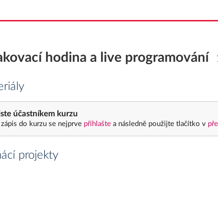
kovací hodina a live programování
riály
ste účastníkem kurzu
 zápis do kurzu se nejprve
přihlašte
a následně použijte tlačítko v
pře
cí projekty