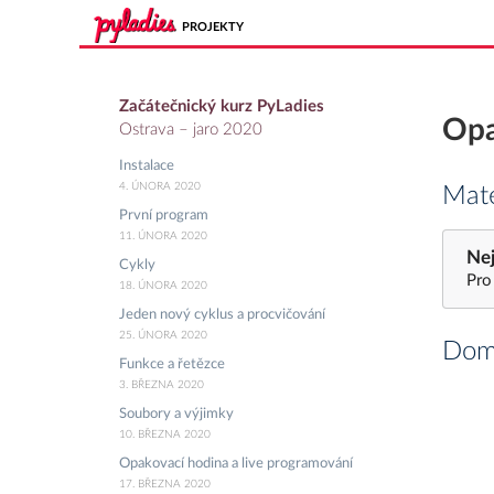
PROJEKTY
Začátečnický kurz PyLadies
Opa
Ostrava – jaro 2020
Instalace
4. ÚNORA 2020
Mate
První program
11. ÚNORA 2020
Nej
Cykly
Pro
18. ÚNORA 2020
Jeden nový cyklus a procvičování
25. ÚNORA 2020
Domá
Funkce a řetězce
3. BŘEZNA 2020
Soubory a výjimky
10. BŘEZNA 2020
Opakovací hodina a live programování
17. BŘEZNA 2020