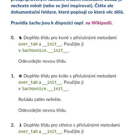
nechcete měnit (nebo se jimi inspirovat). Čtěte ale
dokumentační řetězce, které popisují co která věc dělá.
Pravidla šachu jsou k dispozici např.
na Wikipedii
.
0
.
♞ Doplňte třídu pro koně s příslušnými metodami
over_tah
__init__
a
. Použijte ji
Sachovnice.__init__
v
.
Odevzdejte novou třídu.
1
.
♚ Doplňte třídu pro krále s příslušnými metodami
over_tah
__init__
a
. Použijte ji
Sachovnice.__init__
v
.
Rošádu zatím neřešte.
Odevzdejte novou třídu.
2
.
♝ Doplňte třídu pro střelce s příslušnými metodami
over_tah
__init__
a
. Použijte ji