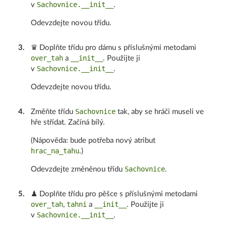
Sachovnice.__init__
v
.
Odevzdejte novou třídu.
3
.
♛ Doplňte třídu pro dámu s příslušnými metodami
over_tah
__init__
a
. Použijte ji
Sachovnice.__init__
v
.
Odevzdejte novou třídu.
Sachovnice
4
.
Změňte třídu
tak, aby se hráči museli ve
hře střídat. Začíná bílý.
(Nápověda: bude potřeba nový atribut
hrac_na_tahu
.)
Sachovnice
Odevzdejte změněnou třídu
.
5
.
♟ Doplňte třídu pro pěšce s příslušnými metodami
over_tah
tahni
__init__
,
a
. Použijte ji
Sachovnice.__init__
v
.