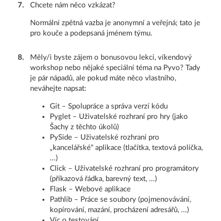
7
.
Chcete nám něco vzkázat?
Normální zpětná vazba je anonymní a veřejná; tato je
pro kouče a podepsaná jménem týmu.
8
.
Měly/i byste zájem o bonusovou lekci, víkendový
workshop nebo nějaké speciální téma na Pyvo? Tady
je pár nápadů, ale pokud máte něco vlastního,
neváhejte napsat:
Git – Spolupráce a správa verzí kódu
Pyglet – Uživatelské rozhraní pro hry (jako
Šachy z těchto úkolů)
PySide – Uživatelské rozhraní pro
„kancelářské“ aplikace (tlačítka, textová políčka,
...)
Click – Uživatelské rozhraní pro programátory
(příkazová řádka, barevný text, ...)
Flask – Webové aplikace
Pathlib – Práce se soubory (pojmenovávání,
kopírování, mazání, procházení adresářů, ...)
Víc o testování