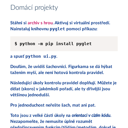
Domácí projekty
Stáhni si
archiv s hrou
. Aktivuj si virtuální prostředí.
pyglet
Nainstaluj knihovnu
pomocí příkazu:
python ui.py
a spusť
.
Doufám, že uvidíš šachovnici. Figurkama se dá hýbat
tažením myší, ale není hotová kontrola pravidel.
Následující úkoly kontrolu pravidel doplňují. Můžete je
dělat (skoro) v jakémkoli pořadí, ale ty dřívější jsou
většinou jednodušší.
Pro jednoduchost neřešte šach, mat ani pat.
Toto jsou z velké části úkoly na
orientaci v cizím kódu
.
Nezapomeňte, že nemusíte úplně rozumět
předpřipraveným funkcím/třídám/metodám, dokud je