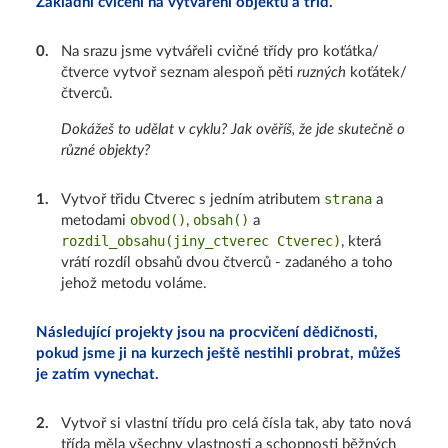
Základní cvičení na vytváření objektů a tříd.
0
.
Na srazu jsme vytvářeli cvičné třídy pro koťátka/
čtverce vytvoř seznam alespoň pěti
ruzných
koťátek/
čtverců.
Dokážeš to udělat v cyklu? Jak ověříš, že jde skutečně o
různé objekty?
strana
1
.
Vytvoř třidu Ctverec s jedním atributem
a
obvod()
obsah()
metodami
,
a
rozdil_obsahu(jiny_ctverec Ctverec)
, která
vrátí rozdíl obsahů dvou čtverců - zadaného a toho
jehož metodu voláme.
Následující projekty jsou na procvičení dědičnosti,
pokud jsme ji na kurzech ještě nestihli probrat, můžeš
je zatím vynechat.
2
.
Vytvoř si vlastní třídu pro celá čísla tak, aby tato nová
třída měla všechny vlastnosti a schopnosti běžných