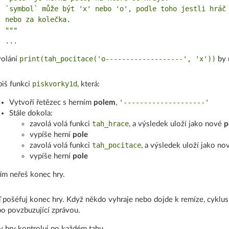
  `symbol` může být 'x' nebo 'o', podle toho jestli hráč 
  nebo za kolečka.

 """

print(tah_pocitace('o-------------------', 'x'))
volání
by 
piskvorky1d
iš funkci
, která:
'--------------------'
Vytvoří řetězec s herním
polem
,
Stále dokola:
tah_hrace
zavolá volá funkci
, a výsledek uloží jako nové
p
vypíše herní
pole
tah_pocitace
zavolá volá funkci
, a výsledek uloží jako n
vypíše herní
pole
ím neřeš konec hry.
 pošéfuj konec hry. Když někdo vyhraje nebo dojde k remíze, cyklus 
o povzbuzující zprávou.
v hry kontroluj po každém tahu.