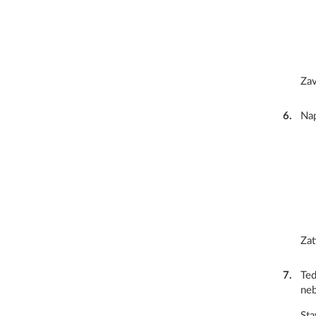
  
  
   
Za
6
.
Nap
Zat
7
.
Teď
neb
Sta