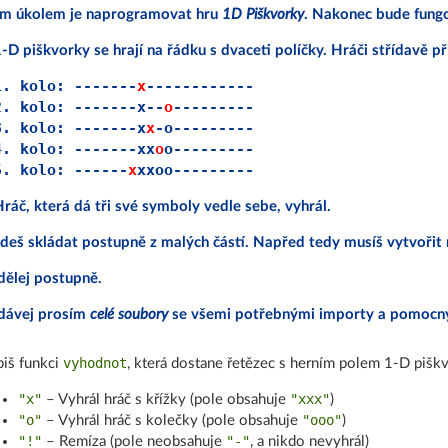
m úkolem je naprogramovat hru
1D Piškvorky
. Nakonec bude fung
-D piškvorky se hrají na řádku s dvaceti políčky. Hráči střídavě přid
1. kolo: -------
x
------------

2. kolo: -------x--
o
---------

3. kolo: -------x
x
-o---------

4. kolo: -------xx
o
o---------

5. kolo: ------
x
ráč, která dá tři své symboly vedle sebe, vyhrál.
deš skládat postupně z malých částí. Napřed tedy musíš vytvořit
dělej postupně.
dávej prosím
celé soubory
se všemi potřebnými importy a pomocný
vyhodnot
iš funkci
, která dostane řetězec s herním polem 1-D piškv
"x"
"xxx"
– Vyhrál hráč s křížky (pole obsahuje
)
"o"
"ooo"
– Vyhrál hráč s kolečky (pole obsahuje
)
"!"
"-"
– Remíza (pole neobsahuje
, a nikdo nevyhrál)