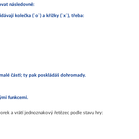
ovat následovně:
ávají kolečka (`o`) a křížky (`x`), třeba:
 malé části; ty pak poskládáš dohromady.
mi funkcemi.
orek a vrátí jednoznakový řetězec podle stavu hry: