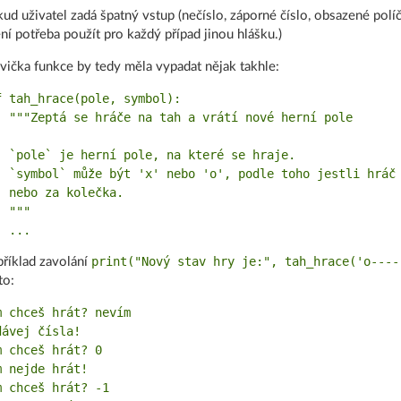
ud uživatel zadá špatný vstup (nečíslo, záporné číslo, obsazené polí
ní potřeba použít pro každý případ jinou hlášku.)
vička funkce by tedy měla vypadat nějak takhle:
f tah_hrace(pole, symbol):

  """Zeptá se hráče na tah a vrátí nové herní pole

  `pole` je herní pole, na které se hraje.

  `symbol` může být 'x' nebo 'o', podle toho jestli hráč 
  nebo za kolečka.

 """

print("Nový stav hry je:", tah_hrace('o----
říklad zavolání
to:
m chceš hrát? nevím

dávej čísla!

m chceš hrát? 0

m nejde hrát!

m chceš hrát? -1
