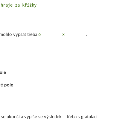
hraje za křížky

o---------x---------
mohlo vypsat třeba
.
ole
ové
pole
se ukončí a vypíše se výsledek – třeba s gratulací