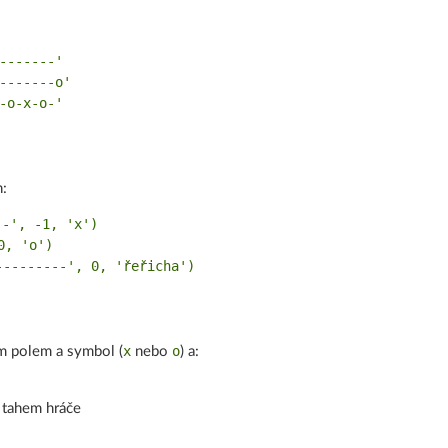
-------'
-------o'
-o-x-o-'
:
--', -1, 'x')
0, 'o')
---------', 0, 'řeřicha')
x
o
ím polem a symbol (
nebo
) a:
 tahem hráče