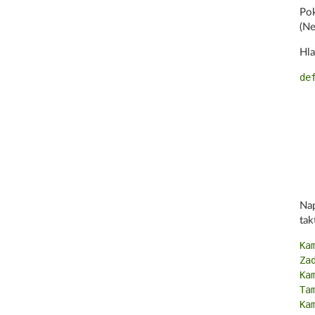
Pok
(Ne
Hla
de
  
  
  
  
   
Nap
tak
Ka
Za
Ka
Ta
Ka