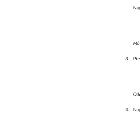
Nap
Můž
3
.
Pře
Ode
4
.
Nap