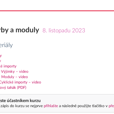
by a moduly
8. listopadu 2023
riály
y
y
ké importy
) Výjimky – video
) Moduly – video
Cyklické importy – video
ový tahák (PDF)
ste účastníkem kurzu
 zápis do kurzu se nejprve
přihlašte
a následně použijte tlačítko v
pře