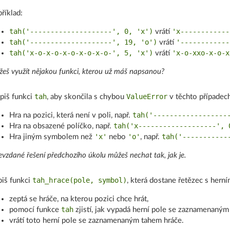
říklad:
tah('--------------------', 0, 'x')
'x------------
vrátí
tah('--------------------', 19, 'o')
'------------
vrátí
tah('x-o-x-o-x-o-x-o-x-o-', 5, 'x')
'x-o-xxo-x-o-x
vrátí
eš využít nějakou funkci, kterou už máš napsanou?
tah
ValueError
piš funkci
, aby skončila s chybou
v těchto případech
tah('------------------
Hra na pozici, která není v poli, např.
tah('x-------------------', 
Hra na obsazené políčko, např.
'x'
'o'
tah('-----------
Hra jiným symbolem než
nebo
, např.
vzdané řešení předchozího úkolu můžeš nechat tak, jak je.
tah_hrace(pole, symbol)
iš funkci
, která dostane řetězec s hern
zeptá se hráče, na kterou pozici chce hrát,
tah
pomocí funkce
zjistí, jak vypadá herní pole se zaznamenaným
vrátí toto herní pole se zaznamenaným tahem hráče.