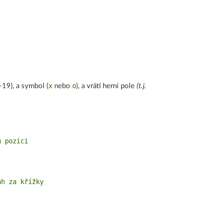
x
o
-19), a symbol (
nebo
), a vrátí herní pole
(t.j.
 pozici

h za křížky
