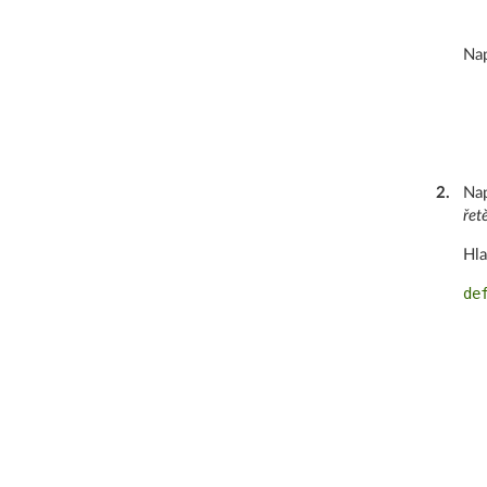
Nap
2
.
Nap
řet
Hla
de
  
  
  
  
  
   