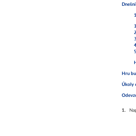
Dnešní
1
H
Hru bu
Úkoly 
Odevz
1
.
Nap