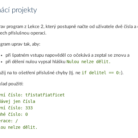
cí projekty
av program z Lekce 2, který postupně načte od uživatele dvě čísla a 
lech příslušnou operaci.
gram uprav tak, aby:
při špatném vstupu napověděl co očekává a zeptal se znovu a
Nulou nelze dělit.
při dělení nulou vypsal hlášku
if delitel == 0:
žij na to ošetření příslušné chyby (tj. ne
).
klad použití:
vní číslo: třistatřiatřicet

dávej jen čísla

vní číslo: 333

uhé číslo: 0

race: /
