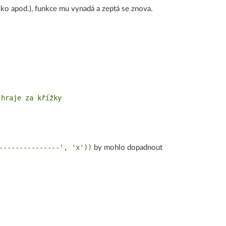
čko apod.), funkce mu vynadá a zeptá se znova.
hraje za křížky

---------------', 'x'))
by mohlo dopadnout