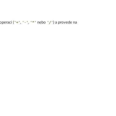
'+'
'-'
'*'
'/'
operaci (
,
,
nebo
) a provede na