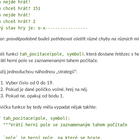
m nejde hrát!

m chceš hrát? 151

m nejde hrát!

m chceš hrát? 2

or: pravděpodobně budeš potřebovat ošetřit různé chyby na různých mí
tah_pocitace(pole, symbol)
iš funkci
, která dostane řetězec s h
rátí herní pole se zaznamenaným tahem počítače.
žij jednoduchou náhodnou „strategii”:
Vyber číslo od 0 do 19.
Pokud je dané políčko volné, hrej na něj.
Pokud ne, opakuj od bodu 1.
vička funkce by tedy měla vypadat nějak takhle:
f tah_pocitace(pole, symbol):

  """Vrátí herní pole se zaznamenaným tahem počítače

  `pole` je herní pole, na které se hraje.
