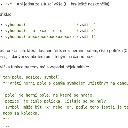
"-"
– Ani jedna ze situací výše (t.j. hra ještě neskončila)
říklad:
vyhodnot('--------------------')
'-'
vrátí
vyhodnot('--o--xxx---o--o-----')
'x'
vrátí
vyhodnot('xoxoxoxoxoxoxoxoxoxo')
'!'
vrátí
tah
iš funkci
, která dostane řetězec s herním polem, číslo políčka (0
ězec)
s daným symbolem umístěným na danou pozici.
vička funkce by tedy měla vypadat nějak takhle:
f tah(pole, pozice, symbol):

  """Vrátí herní pole s daným symbolem umístěným na danou
  `pole` je herní pole, na které se hraje.

  `pozice` je číslo políčka. Čísluje se od nuly.

  `symbol` může být 'x' nebo 'o', podle toho jestli je ta
  nebo za kolečka.

 """
