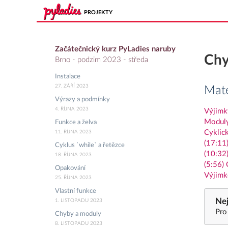
PROJEKTY
Začátečnický kurz PyLadies naruby
Chy
Brno - podzim 2023 - středa
Instalace
27. ZÁŘÍ 2023
Mate
Výrazy a podmínky
4. ŘÍJNA 2023
Výjimk
Modul
Funkce a želva
Cyklic
11. ŘÍJNA 2023
(17:11
Cyklus `while` a řetězce
(10:32
18. ŘÍJNA 2023
(5:56) 
Opakování
Výjimk
25. ŘÍJNA 2023
Vlastní funkce
Nej
1. LISTOPADU 2023
Pro
Chyby a moduly
8. LISTOPADU 2023