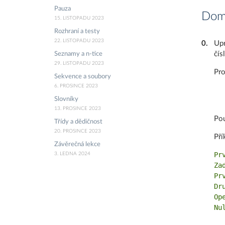
Pauza
Domá
15. LISTOPADU 2023
Rozhraní a testy
22. LISTOPADU 2023
0
.
Upr
čís
Seznamy a n-tice
29. LISTOPADU 2023
Pro
Sekvence a soubory
6. PROSINCE 2023
Slovníky
13. PROSINCE 2023
Pou
Třídy a dědičnost
20. PROSINCE 2023
Pří
Závěrečná lekce
Pr
3. LEDNA 2024
Za
Pr
Dr
Ope