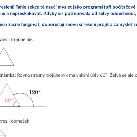
reslení! Tahle sekce tě naučí myslet jako programátoři počítačové 
ně a nepřeskakovat. Kdyby sis potřebovala od želvy oddechnout, s
ěco začne fungovat, doporučuji znovu si řešení projít a zamyslet s
resli trojúhelník.
známka:
Rovnostranný trojúhelník má vnitřní úhly 60°. Želva se ale o
resli domeček!