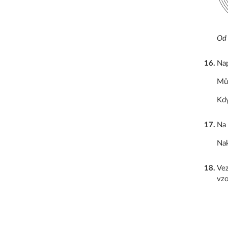
Od 
16
.
Nap
Můž
Kdy
17
.
Na 
Nak
18
.
Vez
vzo