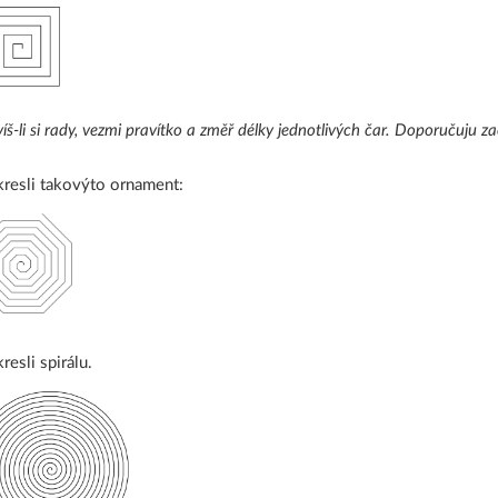
íš-li si rady, vezmi pravítko a změř délky jednotlivých čar. Doporučuju za
resli takovýto ornament:
resli spirálu.