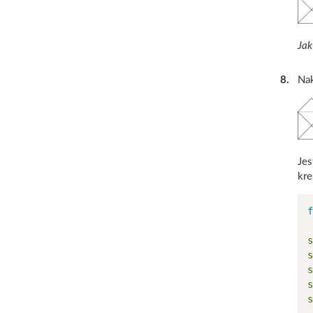
Jak
8
.
Nak
Jes
kre
f
s
s
s
s
s