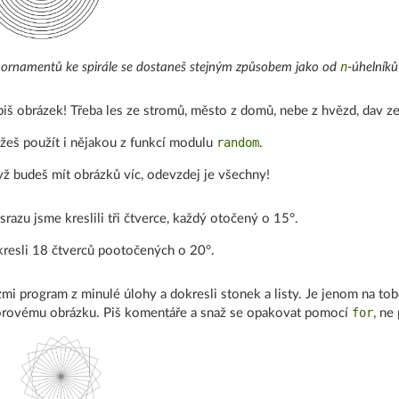
n
ornamentů ke spirále se dostaneš stejným způsobem jako od
-úhelníků
iš obrázek! Třeba les ze stromů, město z domů, nebe z hvězd, dav ze s
random
eš použít i nějakou z funkcí modulu
.
ž budeš mít obrázků víc, odevzdej je všechny!
srazu jsme kreslili tři čtverce, každý otočený o 15°.
resli 18 čtverců pootočených o 20°.
mi program z minulé úlohy a dokresli stonek a listy. Je jenom na to
for
rovému obrázku. Piš komentáře a snaž se opakovat pomocí
, ne