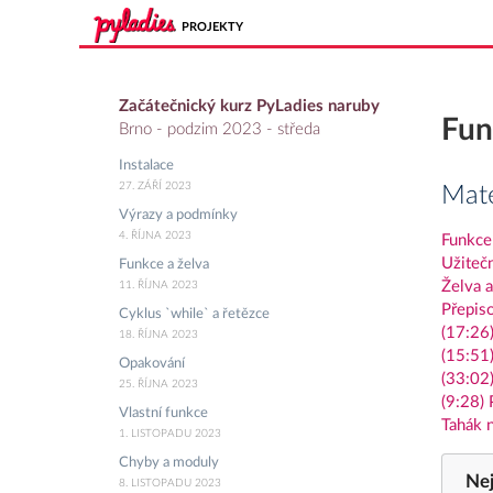
PROJEKTY
Začátečnický kurz PyLadies naruby
Fun
Brno - podzim 2023 - středa
Instalace
27. ZÁŘÍ 2023
Mate
Výrazy a podmínky
4. ŘÍJNA 2023
Funkce
Užiteč
Funkce a želva
Želva a
11. ŘÍJNA 2023
Přepis
Cyklus `while` a řetězce
(17:26
18. ŘÍJNA 2023
(15:51
Opakování
(33:02)
25. ŘÍJNA 2023
(9:28)
Vlastní funkce
Tahák n
1. LISTOPADU 2023
Chyby a moduly
Nej
8. LISTOPADU 2023