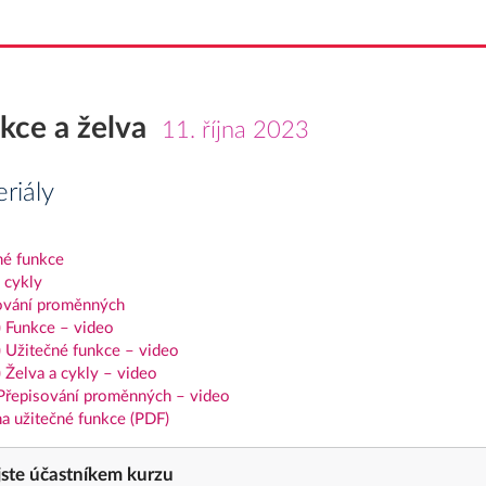
kce a želva
11. října 2023
riály
né funkce
 cykly
ování proměnných
) Funkce – video
) Užitečné funkce – video
 Želva a cykly – video
 Přepisování proměnných – video
a užitečné funkce (PDF)
ste účastníkem kurzu