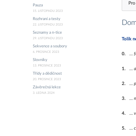
Pro
Pauza
15. LISTOPADU 2023
Rozhraní a testy
Domá
22. LISTOPADU 2023
Seznamy a n-tice
29. LISTOPADU 2023
Tolik n
Sekvence a soubory
6. PROSINCE 2023
0
.
…
f
Slovníky
13. PROSINCE 2023
1
.
…
Třídy a dědičnost
20. PROSINCE 2023
2
.
…
p
Závěrečná lekce
3. LEDNA 2024
3
.
…
n
4
.
…
v
5
.
…
c