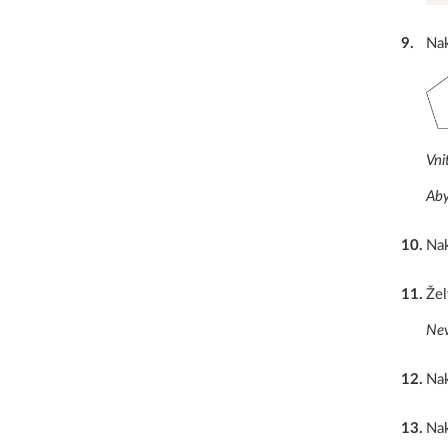
9
.
Nak
Vni
Aby
10
.
Nak
11
.
Žel
Nev
12
.
Nak
13
.
Nak