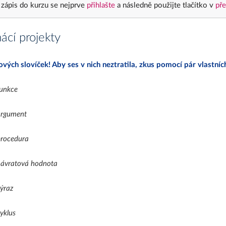
 zápis do kurzu se nejprve
přihlašte
a následně použijte tlačítko v
pře
cí projekty
ových slovíček! Aby ses v nich neztratila, zkus pomocí pár vlastníc
unkce
argument
rocedura
ávratová hodnota
ýraz
yklus