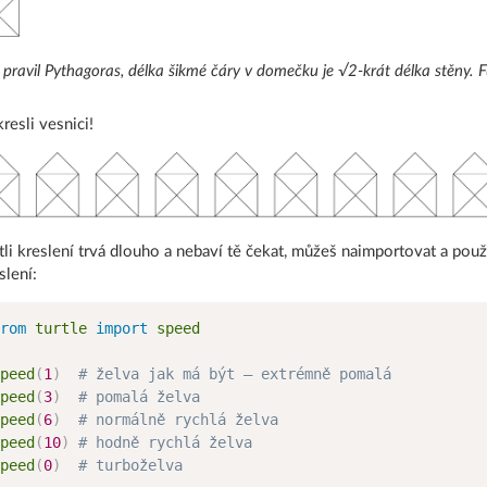
 pravil Pythagoras, délka šikmé čáry v domečku je √2-krát délka stěny.
resli vesnici!
tli kreslení trvá dlouho a nebaví tě čekat, můžeš naimportovat a použ
slení:
rom
 turtle 
import
 speed

peed
(
1
)
# želva jak má být – extrémně pomalá
peed
(
3
)
# pomalá želva
peed
(
6
)
# normálně rychlá želva
peed
(
10
)
# hodně rychlá želva
peed
(
0
)
# turboželva