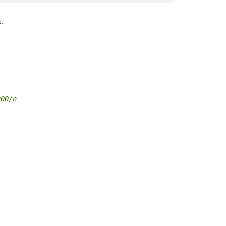
k.
200/n