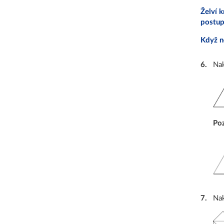
Želví k
postup
Když n
6
.
Nak
Po
7
.
Nak