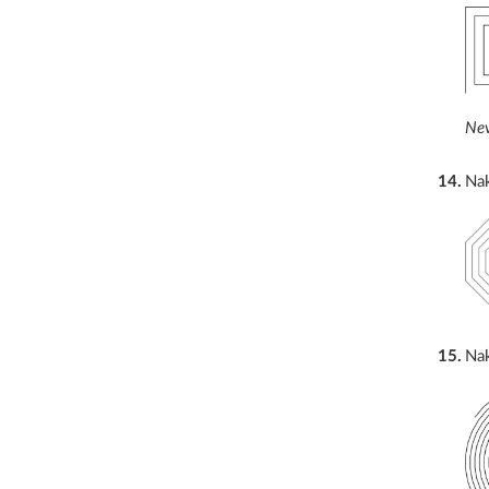
Nev
14
.
Nak
15
.
Nak