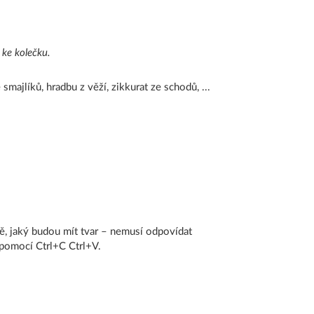
 ke kolečku.
majlíků, hradbu z věží, zikkurat ze schodů, ...
bě, jaký budou mít tvar – nemusí odpovídat
 pomocí Ctrl+C Ctrl+V.