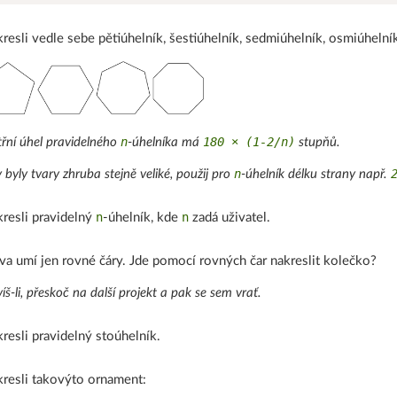
resli vedle sebe pětiúhelník, šestiúhelník, sedmiúhelník, osmiúhelní
n
180 × (1-2/n)
třní úhel pravidelného
-úhelníka má
stupňů.
n
 byly tvary zhruba stejně veliké, použij pro
-úhelník délku strany např.
n
n
resli pravidelný
-úhelník, kde
zadá uživatel.
va umí jen rovné čáry. Jde pomocí rovných čar nakreslit kolečko?
íš-li, přeskoč na další projekt a pak se sem vrať.
resli pravidelný stoúhelník.
resli takovýto ornament: