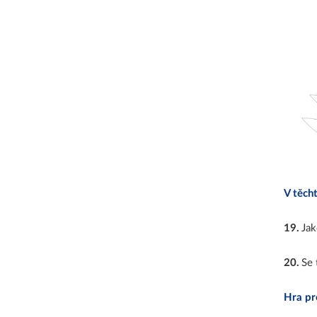
V těcht
19
.
Jak
20
.
Se 
Hra pr