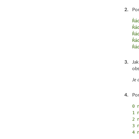
2
.
Po
Řád
Řád
Řád
Řád
3
.
Jak
obs
Je 
4
.
Po
0 
1 
2 
3 