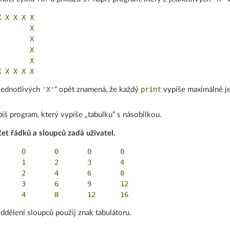
 X X X X

       X

       X

       X

       X

'X'
print
jednotlivých
“ opět znamená, že každý
vypíše maximálně 
iš program, který vypíše „tabulku“ s násobilkou.
et řádků a sloupců zadá uživatel.
      0       0       0       0

      1       2       3       4

      2       4       6       8

      3       6       9       12

ddělení sloupců použij znak tabulátoru.