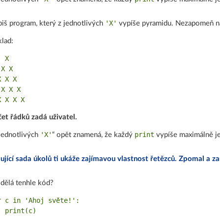
'X'
iš program, který z jednotlivých
vypíše pyramidu. Nezapomeň na
klad:
 X

X X

 X X

X X X

et řádků zadá uživatel.
'X'
print
jednotlivých
“ opět znamená, že každý
vypíše maximálně 
ující sada úkolů ti ukáže zajímavou vlastnost řetězců. Zpomal a za
dělá tenhle kód?
r c in 'Ahoj světe!':
