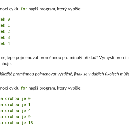
for
mocí cyklu
napiš program, který vypíše:
ek 0

ek 1

ek 2

ek 3

 nejlépe pojmenovat proměnnou pro minulý příklad? Vymysli pro ni n
ahuje.
důležité proměnnou pojmenovat výstižně, jinak se v dalších úkolech můžeš
for
mocí cyklu
napiš program, který vypíše:
na druhou je 0

na druhou je 1

na druhou je 4

na druhou je 9
