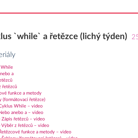
lus `while` a řetězce (lichý týden)
2
riály
 While
nebo a
etězců
z řetězců
ové funkce a metody
 (formátovací řetězce)
 Cyklus While – video
 Nebo anebo a – video
 Zápis řetězců – video
 Výběr z řetězců – video
 Řetězcové funkce a metody – video