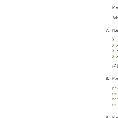
K o
Tab
7
.
Nap
X

X X
X X
„Z 
8
.
Po
prv
nen
nen
9
.
Po