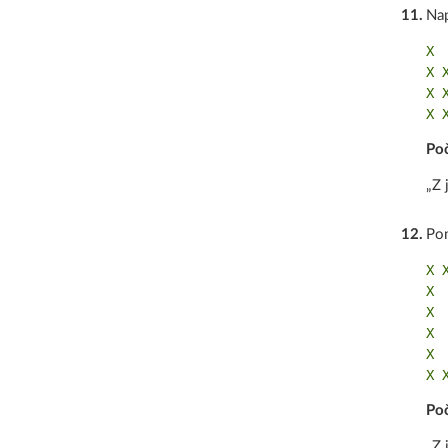
11
.
Nap
X

X X
X X
Poč
„Z 
12
.
Po
X X
X  
X  
X  
X  
Poč
„Z 