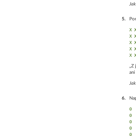
Jak
5
.
Po
X X
X X
X X
X X
„Z 
an
Jak
6
.
Nap
0 
0 
0 
0 