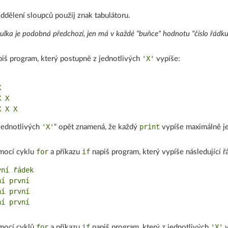
ddělení sloupců použij znak tabulátoru.
ulka je podobná předchozí, jen má v každé "buňce" hodnotu "číslo řádku 
'X'
iš program, který postupně z jednotlivých
vypíše:


 X

'X'
print
jednotlivých
“ opět znamená, že každý
vypíše maximálně 
for
if
mocí cyklu
a příkazu
napiš program, který vypíše následující ř
ní řádek

í první

í první

for
if
'X'
mocí cyklů
a příkazu
napiš program, který z jednotlivých
v