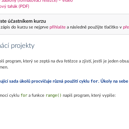
 Šablony (formátovací řetězce) – video
ový tahák (PDF)
ste účastníkem kurzu
 zápis do kurzu se nejprve
přihlašte
a následně použijte tlačítko v
pře
cí projekty
iš program, který se zeptá na dva řetězce a zjistí, jestli je jeden o
men.
for
ující sada úkolů procvičuje různá použití cyklu
. Úkoly na sebe 
for
range()
mocí cyklu
a funkce
napiš program, který vypíše: