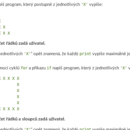
'X'
iš program, který postupně z jednotlivých
vypíše:


 X

et řádků zadá uživatel.
'X'
print
jednotlivých
“ opět znamená, že každý
vypíše maximálně 
for
if
'X'
mocí cyklů
a příkazu
napiš program, který z jednotlivých
v
 X X X X

       X

       X

       X

       X

et řádků a sloupců zadá uživatel.
'X'
print
jednotlivých
“ opět znamená, že každý
vypíše maximálně 