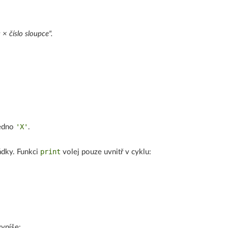
× číslo sloupce".
'X'
jedno
.
print
ádky. Funkci
volej pouze uvnitř v cyklu:
ypíše: