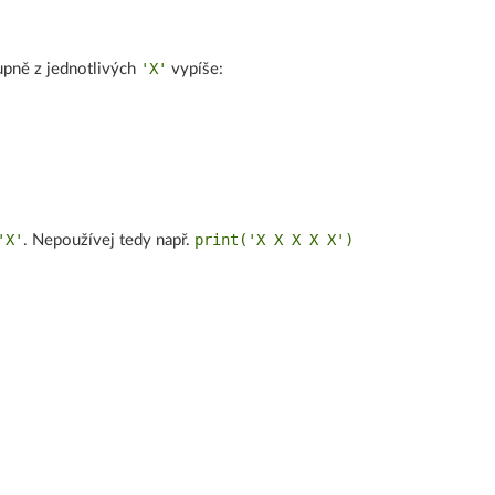
'X'
upně z jednotlivých
vypíše:
'X'
print('X X X X X')
. Nepoužívej tedy např.