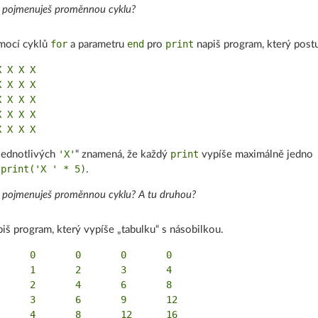
 pojmenuješ proměnnou cyklu?
for
end
print
mocí cyklů
a parametru
pro
napiš program, který post
 X X X

 X X X

 X X X

 X X X

'X'
print
jednotlivých
“ znamená, že každý
vypíše maximálně jedno
print('X ' * 5)
i
.
 pojmenuješ proměnnou cyklu? A tu druhou?
iš program, který vypíše „tabulku“ s násobilkou.
      0       0       0       0

      1       2       3       4

      2       4       6       8

      3       6       9       12
