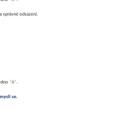
 správné odsazení.
'X'
jedno
.
mysli se.