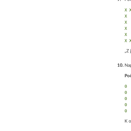
X X
X  
X  
X  
X  
„Z 
10
.
Nap
Poč
0 
0 
0 
0 
K o