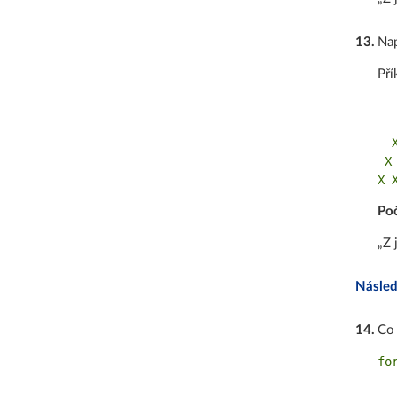
13
.
Nap
Pří
   
   
  X
 X 
Poč
„Z 
Násled
14
.
Co 
fo