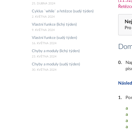
(11:52)
25. DUBNA 2024
Řetězc
Cyklus `while` a řetězce (sudý týden)
2. KVĚTNA 2024
Nej
Vlastní funkce (lichý týden)
Pro
9. KVĚTNA 2024
Vlastní funkce (sudý týden)
16. KVĚTNA 2024
Domá
Chyby a moduly (lichý týden)
23. KVĚTNA 2024
0
.
Nap
Chyby a moduly (sudý týden)
pís
30. KVĚTNA 2024
Násled
1
.
Po
a

a

a
