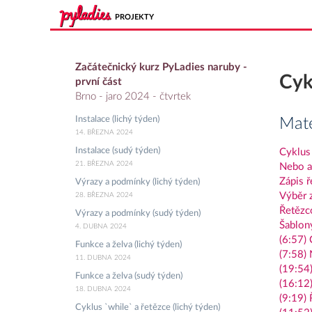
PROJEKTY
Začátečnický kurz PyLadies naruby -
Cyk
první část
Brno - jaro 2024 - čtvrtek
Instalace (lichý týden)
Mate
14. BŘEZNA 2024
Instalace (sudý týden)
Cyklus
21. BŘEZNA 2024
Nebo a
Zápis ř
Výrazy a podmínky (lichý týden)
Výběr 
28. BŘEZNA 2024
Řetězc
Výrazy a podmínky (sudý týden)
Šablony
4. DUBNA 2024
(6:57)
Funkce a želva (lichý týden)
(7:58)
11. DUBNA 2024
(19:54)
Funkce a želva (sudý týden)
(16:12)
18. DUBNA 2024
(9:19)
Cyklus `while` a řetězce (lichý týden)