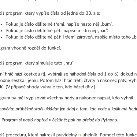
iš program, který vypíše čísla od jedné do 33, ale:
Pokud je číslo dělitelné třemi, napíše místo něj „bum”.
Pokud je číslo dělitelné pěti, napíše místo něj „bác”.
Pokud je číslo dělitelné pěti i třemi zároveň, napíše místo toho „
gram vhodně rozděl do funkcí.
iš program, který simuluje tuto „hru“:
ní hráč hází kostkou (tj. vybírají se náhodná čísla od 1 do 6), dokud
adne šestka i jemu. Potom hází hráč třetí, čtvrtý a nakonec pátý. Vy
ů. (V případě shody vyhraje ten, kdo házel dřív.)
gram by měl vypisovat všechny hody a nakonec napsat, kdo vyhrál.
ověda: průběžně stačí ukládat jen údaj o tom, kdo vede a kolik má hod
: Program si napiš napřed v češtině; pak ho přelož do Pythonu.
n
iš proceduru, která nakreslí pravidelný
-úhelník. Pomocí této funkce