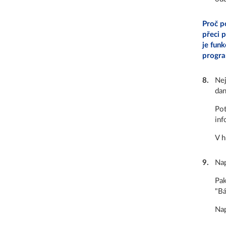
Proč p
přeci p
je funk
progra
8
.
Nej
dan
Pot
inf
V h
9
.
Nap
Pak
"Bá
Nap