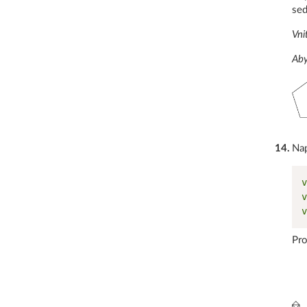
sed
Vni
Aby
14
.
Nap
v
v
v
Pro