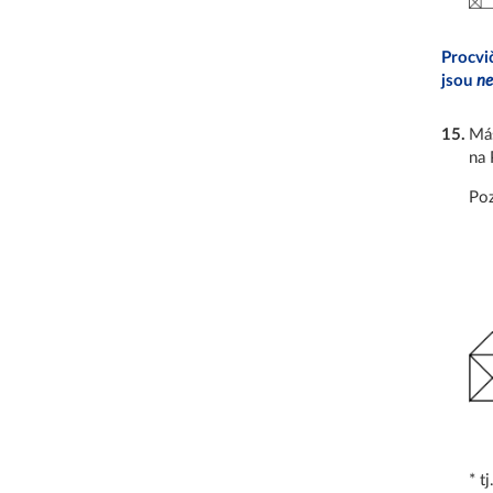
Procvi
jsou
ne
15
.
Máš
na 
Poz
* t