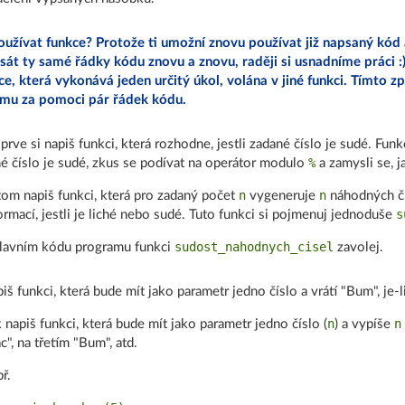
oužívat funkce? Protože ti umožní znovu používat již napsaný kód
sát ty samé řádky kódu znovu a znovu, raději si usnadníme práci :)
ce, která vykonává jeden určitý úkol, volána v jiné funkci. Tímto 
mu za pomoci pár řádek kódu.
prve si napiš funkci, která rozhodne, jestli zadané číslo je sudé. Funk
%
é číslo je sudé, zkus se podívat na operátor modulo
a zamysli se, j
n
n
om napiš funkci, která pro zadaný počet
vygeneruje
náhodných čí
s
ormací, jestli je liché nebo sudé. Tuto funkci si pojmenuj jednoduše
sudost_nahodnych_cisel
lavním kódu programu funkci
zavolej.
iš funkci, která bude mít jako parametr jedno číslo a vrátí "Bum", je-li 
n
n
 napiš funkci, která bude mít jako parametr jedno číslo (
) a vypíše
c", na třetím "Bum", atd.
ř.