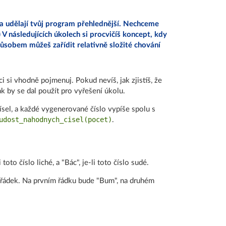
 a udělají tvůj program přehlednější. Nechceme
 V následujících úkolech si procvičíš koncept, kdy
způsobem můžeš zařídit relativně složité chování
ci si vhodně pojmenuj. Pokud nevíš, jak zjistíš, že
ak by se dal použít pro vyřešení úkolu.
sel, a každé vygenerované číslo vypíše spolu s
udost_nahodnych_cisel(pocet)
.
toto číslo liché, a "Bác", je-li toto číslo sudé.
řádek. Na prvním řádku bude "Bum", na druhém