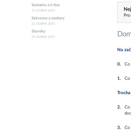
Seznamy a n-tice
Nej
15. DUBNA 2025
Pro
Sekvence a soubory
22. DUBNA 2025
Slovníky
Domá
29. DUBNA 2025
Na zač
0
.
C
1
.
C
Trocha
2
.
Co 
dvo
3
.
Co 