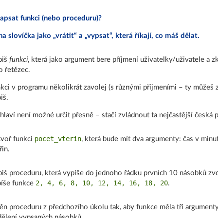
apsat funkci (nebo proceduru)?
a slovíčka jako „vrátit“ a „vypsat“, která říkají, co máš dělat.
piš
funkci
, která jako argument bere příjmení uživatelky/uživatele a z
o řetězec.
kci v programu několikrát zavolej (s různými příjmeními – ty můžeš z
iš.
hlaví není možné určit přesně – stačí zvládnout ta nejčastější česká p
pocet_vterin
voř funkci
, která bude mít dva argumenty: čas v minu
řin.
iš proceduru, která vypíše do jednoho řádku prvních 10 násobků zvol
2, 4, 6, 8, 10, 12, 14, 16, 18, 20
íše funkce
.
n proceduru z předchozího úkolu tak, aby funkce měla tři argumenty
ělení vypsaných násobků.