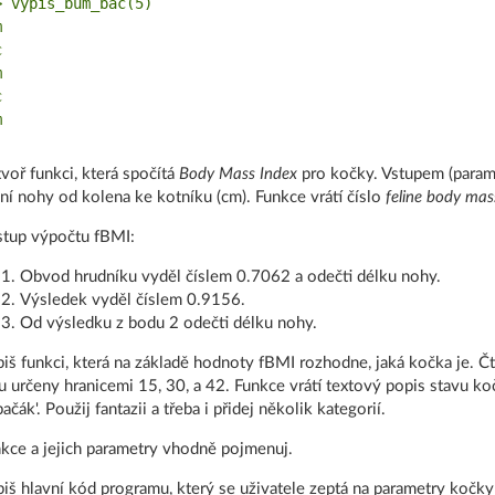
> vypis_bum_bac(5)









voř funkci, která spočítá
Body Mass Index
pro kočky. Vstupem (parame
ní nohy od kolena ke kotníku (cm). Funkce vrátí číslo
feline body mas
tup výpočtu fBMI:
Obvod hrudníku vyděl číslem 0.7062 a odečti délku nohy.
Výsledek vyděl číslem 0.9156.
Od výsledku z bodu 2 odečti délku nohy.
iš funkci, která na základě hodnoty fBMI rozhodne, jaká kočka je. Čt
u určeny hranicemi 15, 30, a 42. Funkce vrátí textový popis stavu kočky,
ačák'. Použij fantazii a třeba i přidej několik kategorií.
kce a jejich parametry vhodně pojmenuj.
iš hlavní kód programu, který se uživatele zeptá na parametry kočky 