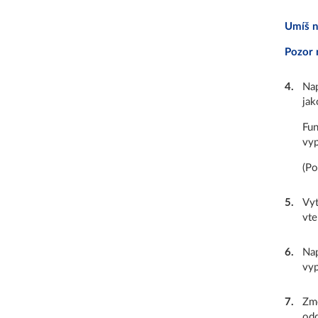
Umíš n
Pozor n
4
.
Na
jak
Fun
vyp
(Po
5
.
Vyt
vte
6
.
Nap
vyp
7
.
Změ
odd