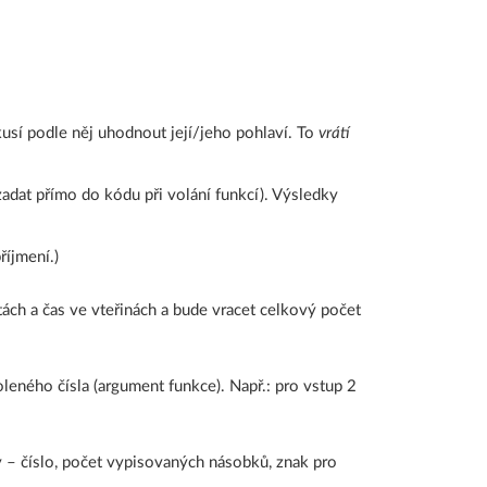
kusí podle něj uhodnout její/jeho pohlaví. To
vrátí
adat přímo do kódu při volání funkcí). Výsledky
říjmení.)
tách a čas ve vteřinách a bude vracet celkový počet
eného čísla (argument funkce). Např.: pro vstup 2
 – číslo, počet vypisovaných násobků, znak pro