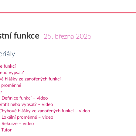
stní funkce
25. března 2025
riály
e funkcí
nebo vypsat?
é hlášky ze zanořených funkcí
í proměnné
e
 Definice funkcí – video
Vrátit nebo vypsat? – video
 Chybové hlášky ze zanořených funkcí – video
) Lokální proměnné – video
) Rekurze – video
 Tutor