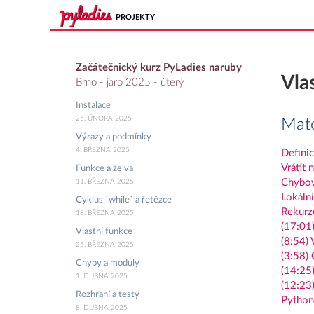
PROJEKTY
Začátečnický kurz PyLadies naruby
Vla
Brno - jaro 2025 - úterý
Instalace
25. ÚNORA 2025
Mate
Výrazy a podmínky
4. BŘEZNA 2025
Definic
Vrátit 
Funkce a želva
Chybov
11. BŘEZNA 2025
Lokáln
Cyklus `while` a řetězce
Rekurz
18. BŘEZNA 2025
(17:01)
Vlastní funkce
(8:54) 
25. BŘEZNA 2025
(3:58)
Chyby a moduly
(14:25
1. DUBNA 2025
(12:23
Rozhraní a testy
Python
8. DUBNA 2025