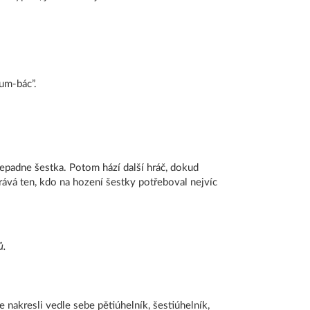
bum-bác”.
 nepadne šestka. Potom hází další hráč, dokud
hrává ten, kdo na hození šestky potřeboval nejvíc
ů.
 nakresli vedle sebe pětiúhelník, šestiúhelník,