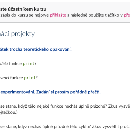
ste účastníkem kurzu
 zápis do kurzu se nejprve
přihlašte
a následně použijte tlačítko v
pře
cí projekty
átek trocha teoretického opakování.
print
o
dělá
funkce
?
print
o
vrací
funkce
?
 experimentování. Zadání si prosím pořádně přečti.
se stane, když tělo nějaké funkce necháš úplně prázdné? Zkus vysvět
jtečkou.)
se stane, když necháš úplně prázdné tělo cyklu? Zkus vysvětlit proč.