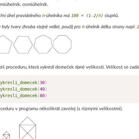
miúhelník, osmiúhelník.
n
180 × (1-2/n)
třní úhel pravidelného
-úhelníka má
stupňů.
n
 byly tvary zhruba stejně veliké, použij pro
-úhelník délku strany např.
iš proceduru, která
vykreslí
domeček dané velikosti. Velikost se zadá
ykresli_domecek
(
30
)
ykresli_domecek
(
40
)
ykresli_domecek
(
80
)
ceduru v programu několikrát zavolej (s různými velikostmi).