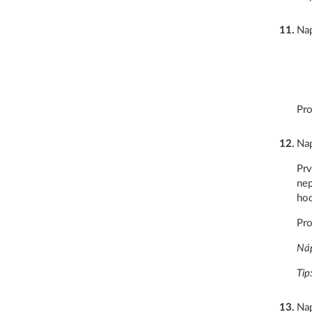
11
.
Nap
Pro
12
.
Nap
Prv
nep
hod
Pro
Náp
Tip
13
.
Nap