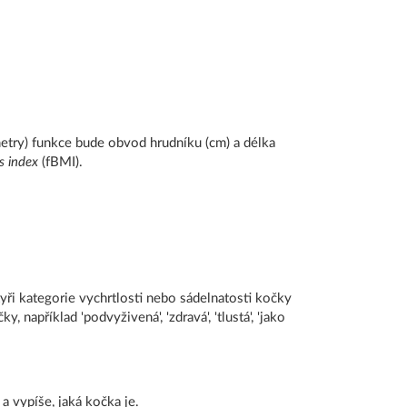
try) funkce bude obvod hrudníku (cm) a délka
s index
(fBMI).
yři kategorie vychrtlosti nebo sádelnatosti kočky
 například 'podvyživená', 'zdravá', 'tlustá', 'jako
a vypíše, jaká kočka je.