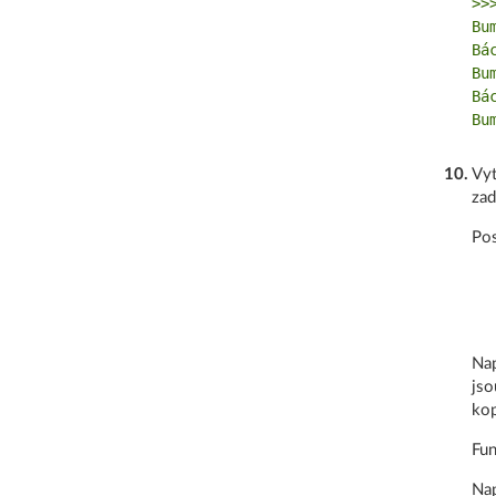
>>
Bum
Bác
Bum
Bác
10
.
Vyt
zad
Pos
Nap
jso
kop
Fun
Nap