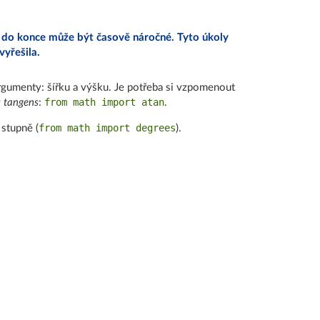
í do konce může být časově náročné. Tyto úkoly
vyřešila.
rgumenty: šířku a výšku. Je potřeba si vzpomenout
from math import atan
s tangens
:
.
from math import degrees
 stupně (
).