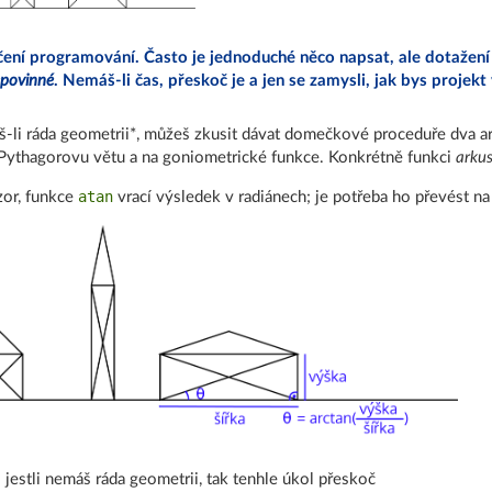
čení programování. Často je jednoduché něco napsat, ale dotažen
povinné
. Nemáš-li čas, přeskoč je a jen se zamysli, jak bys projekt 
-li ráda geometrii*, můžeš zkusit dávat domečkové proceduře dva a
Pythagorovu větu a na goniometrické funkce. Konkrétně funkci
arku
atan
or, funkce
vrací výsledek v radiánech; je potřeba ho převést na
j. jestli nemáš ráda geometrii, tak tenhle úkol přeskoč