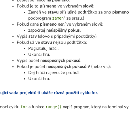
Zeptej se hráče na
písmeno
.
Pokud je to
písmeno
ve vybraném
slově
:
Zaměň ve
stavu
příslušné podtržítko za ono
písmeno
zamen
podprogram
* ze srazu.)
Pokud dané
písmeno
není
ve vybraném slově:
započítej
neúspěšný pokus
.
Vypiš
stav
(slovo s případnými podtržítky).
Pokud už ve
stavu
nejsou podtržítka:
Pogratuluj hráči.
Ukonči hru.
Vypiš počet
neúspěšných pokusů
.
Pokud je počet
neúspěšných pokusů
9 (nebo víc):
Dej hráči najevo, že prohrál.
Ukonči hru.
jící sada projektů ti ukáže různá použití cyklu for.
for
range()
mocí cyklu
a funkce
napiš program, který na terminál vy