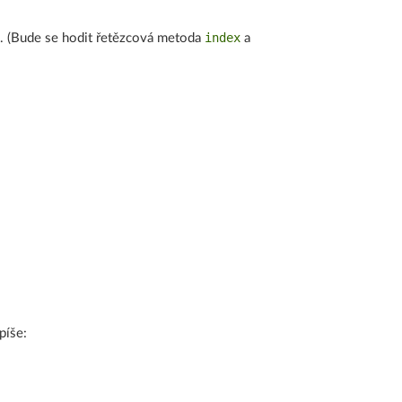
index
. (Bude se hodit řetězcová metoda
a
píše: