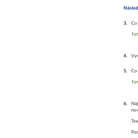
Násled
3
.
Co 
fo
4
.
Vym
5
.
Co 
for
6
.
Naj
nov
Tex
Pos