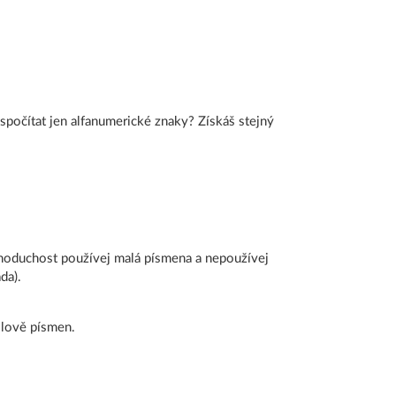
spočítat jen alfanumerické znaky? Získáš stejný
ednoduchost používej malá písmena a nepoužívej
áda).
 slově písmen.