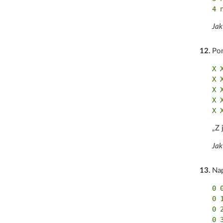
Jak
12
.
Po
X X
X X
X X
X X
„Z 
Jak
13
.
Nap
0 0
0 1
0 2
0 3