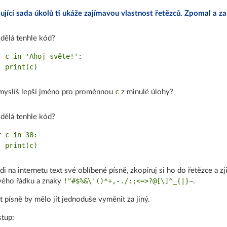
ující sada úkolů ti ukáže zajímavou vlastnost řetězců. Zpomal a za
dělá tenhle kód?
r c in 'Ahoj světe!':

c
yslíš lepší jméno pro proměnnou
z minulé úlohy?
dělá tenhle kód?
 c in 38:

di na internetu text své oblíbené písně, zkopíruj si ho do řetězce a z
!"#$%&\'()*+,-./:;<=>?@[\]^_{|}~
ého řádku a znaky
.
t písně by mělo jít jednoduše vyměnit za jiný.
tup: