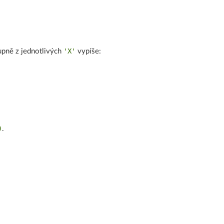
'X'
upně z jednotlivých
vypíše:
)
.