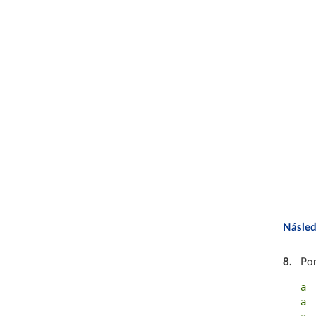
Následu
8
.
Po
a

a
