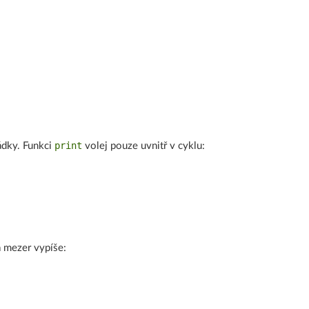
print
ádky. Funkci
volej pouze uvnitř v cyklu:
 mezer vypíše: