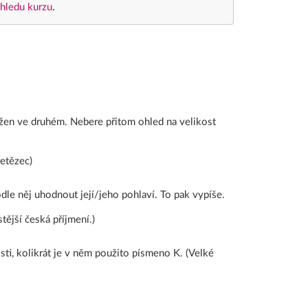
hledu kurzu
.
bsažen ve druhém. Nebere přitom ohled na velikost
řetězec)
dle něj uhodnout její/jeho pohlaví. To pak vypíše.
tější česká příjmení.)
isti, kolikrát je v něm použito písmeno K. (Velké