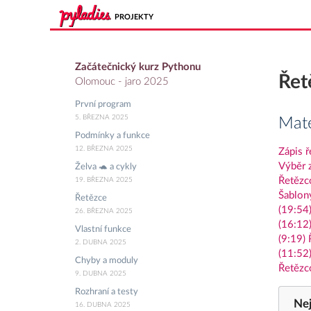
PROJEKTY
Začátečnický kurz Pythonu
Řet
Olomouc - jaro 2025
První program
5. BŘEZNA 2025
Mate
Podmínky a funkce
12. BŘEZNA 2025
Zápis ř
Výběr 
Želva 🐢 a cykly
Řetězc
19. BŘEZNA 2025
Šablony
Řetězce
(19:54)
26. BŘEZNA 2025
(16:12)
Vlastní funkce
(9:19)
2. DUBNA 2025
(11:52)
Chyby a moduly
Řetězc
9. DUBNA 2025
Rozhraní a testy
Nej
16. DUBNA 2025