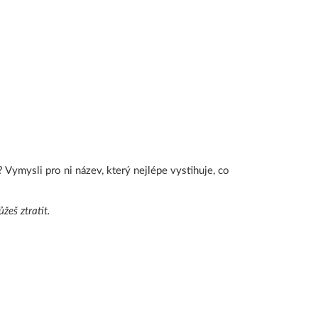
 Vymysli pro ni název, který nejlépe vystihuje, co
žeš ztratit.