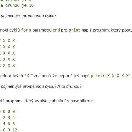
 pojmenuješ proměnnou cyklu?
for
end
print
mocí cyklů
a parametru
pro
napiš program, který post
 X X X

 X X X

 X X X

 X X X

'X'
print('X X X X X'
jednotlivých
“ znamená, že nepoužiješ např.
 pojmenuješ proměnnou cyklu? A tu druhou?
iš program, který vypíše „tabulku“ s násobilkou:
 0 0 0

 2 3 4

 4 6 8

 6 9 12
