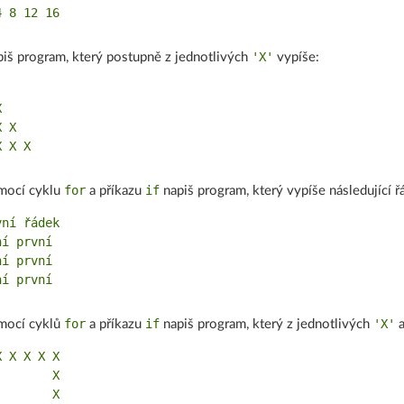
'X'
iš program, který postupně z jednotlivých
vypíše:


 X

for
if
mocí cyklu
a příkazu
napiš program, který vypíše následující ř
ní řádek

í první

í první

for
if
'X'
mocí cyklů
a příkazu
napiš program, který z jednotlivých
a
 X X X X

       X

       X
