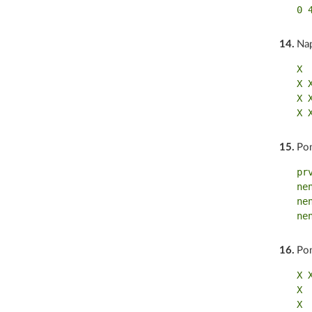
14
.
Nap
X

X X
X X
15
.
Po
prv
nen
nen
16
.
Po
X X
X  
X  