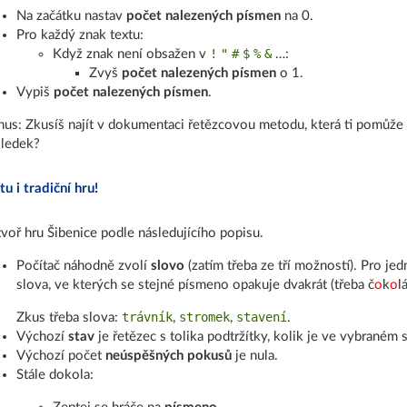
Na začátku nastav
počet nalezených písmen
na 0.
Pro každý znak textu:
!
"
#
$
%
&
Když znak není obsažen v
…:
Zvyš
počet nalezených písmen
o 1.
Vypiš
počet nalezených písmen
.
us: Zkusíš najít v dokumentaci řetězcovou metodu, která ti pomůže 
ledek?
 i tradiční hru!
voř hru Šibenice podle následujícího popisu.
Počítač náhodně zvolí
slovo
(zatím třeba ze tří možností). Pro j
slova, ve kterých se stejné písmeno opakuje dvakrát (třeba č
o
k
o
l
trávník
stromek
stavení
Zkus třeba slova:
,
,
.
Výchozí
stav
je řetězec s tolika podtržítky, kolik je ve vybraném
Výchozí počet
neúspěšných pokusů
je nula.
Stále dokola: