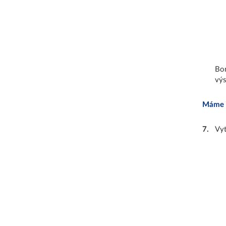
Bon
výs
Máme tu
7
.
Vyt