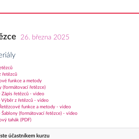
ězce
26. března 2025
riály
etězců
z řetězců
ové funkce a metody
 (formátovací řetězce)
 Zápis řetězců - video
 Výběr z řetězců - video
 Řetězcové funkce a metody - video
 Šablony (formátovací řetězce) - video
ový tahák (PDF)
ste účastníkem kurzu