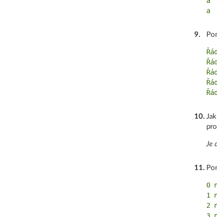
a

9
.
Po
Řád
Řád
Řád
Řád
10
.
Jak
pro
Je 
11
.
Po
0 
1 
2 
3 