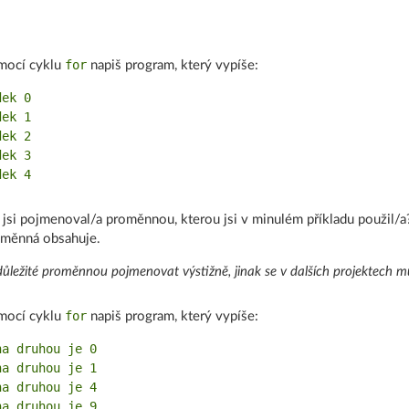
for
mocí cyklu
napiš program, který vypíše:
ek 0

ek 1

ek 2

ek 3

 jsi pojmenoval/a proměnnou, kterou jsi v minulém příkladu použil/a?
měnná obsahuje.
důležité proměnnou pojmenovat výstižně, jinak se v dalších projektech mů
for
mocí cyklu
napiš program, který vypíše:
na druhou je 0

na druhou je 1

na druhou je 4

na druhou je 9
