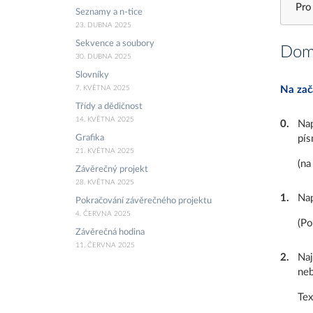
Pro
Seznamy a n-tice
23. DUBNA 2025
Sekvence a soubory
Domá
30. DUBNA 2025
Slovníky
7. KVĚTNA 2025
Na zač
Třídy a dědičnost
14. KVĚTNA 2025
0
.
Nap
Grafika
pís
21. KVĚTNA 2025
(na
Závěrečný projekt
28. KVĚTNA 2025
1
.
Nap
Pokračování závěrečného projektu
4. ČERVNA 2025
(Po
Závěrečná hodina
11. ČERVNA 2025
2
.
Naj
neb
Tex