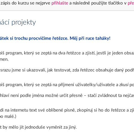
 zápis do kurzu se nejprve
přihlašte
a následně použijte tlačítko v
pře
cí projekty
átek si trochu procvičíme řetězce. Měj při ruce taháky!
iš program, který se zeptá na dva řetězce a zjistí, jestli je jeden o
men.
 srazu jsme si ukazovali, jak testovat, zda řetězec obsahuje daný pod
iš program, který se zeptá na příjmení uživatelky/uživatele a
zkusí
po
hlaví není podle jména možné určit přesně – stačí zvládnout ta nejčas
di na internetu text své oblíbené písně, zkopíruj si ho do řetězce a zj
o malé.)
t by mělo jít jednoduše vyměnit za jiný.