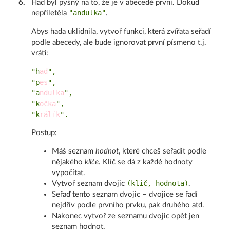
6
.
Had byl pyšný na to, že je v abecedě první. Dokud
"andulka"
nepřiletěla
.
Abys hada uklidnila, vytvoř funkci, která zvířata seřadí
podle abecedy, ale bude ignorovat první písmeno t.j.
vrátí:
"h
ad
",

"p
es
",

"a
ndulka
",

"k
očka
",

"k
rálík
Postup:
Máš seznam
hodnot
, které chceš seřadit podle
nějakého
klíče
. Klíč se dá z každé hodnoty
vypočítat.
(klíč, hodnota)
Vytvoř seznam dvojic
.
Seřaď tento seznam dvojic – dvojice se řadí
nejdřív podle prvního prvku, pak druhého atd.
Nakonec vytvoř ze seznamu dvojic opět jen
seznam hodnot.