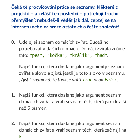
Čeká tě procvičování práce se seznamy. Některé z
projektů – a zvlášť ten poslední – potřebují trochu
přemýšlení; nebudeš-li vědět jak dál, zeptej se na
internetu nebo na sraze ostatních a řešte společně!
0
.
Udělej si seznam domácích zvířat. Budeš ho
potřebovat v dalších úlohách. Domácí zvířata známe
"pes", "kočka", "králík", "had"
tato:
.
Napiš funkci, která dostane jako argumenty seznam
zvířat a slovo a zjistí, jestli je toto slovo v seznamu.
True
False
„Zjistí“ znamená, že funkce vrátí
nebo
.
1
.
Napiš funkci, která dostane jako argument seznam
domácích zvířat a vrátí seznam těch, která jsou kratší
než 5 písmen.
2
.
Napiš funkci, která dostane jako argument seznam
domácích zvířat a vrátí seznam těch, která začínají na
k
.