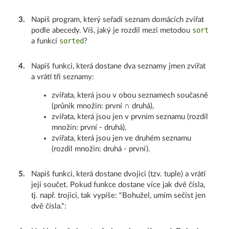
3
.
Napiš program, který seřadí seznam domácích zvířat
sort
podle abecedy. Víš, jaký je rozdíl mezi metodou
sorted
a funkcí
?
4
.
Napiš funkci, která dostane dva seznamy jmen zvířat
a vrátí tři seznamy:
zvířata, která jsou v obou seznamech současně
(průnik množin: první ∩ druhá),
zvířata, která jsou jen v prvním seznamu (rozdíl
množin: první - druhá),
zvířata, která jsou jen ve druhém seznamu
(rozdíl množin: druhá - první).
5
.
Napiš funkci, která dostane dvojici (tzv. tuple) a vrátí
její součet. Pokud funkce dostane více jak dvě čísla,
tj. např. trojici, tak vypíše: "Bohužel, umím sečíst jen
dvě čísla.":