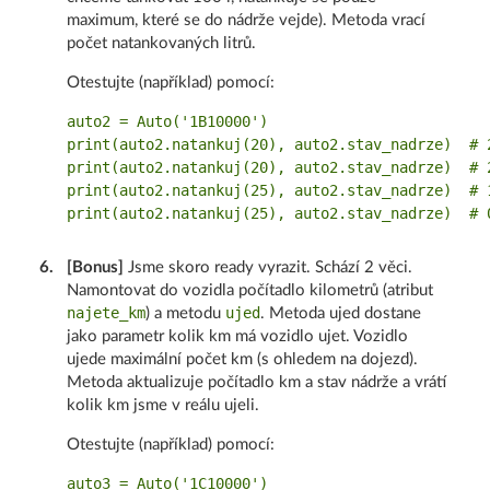
maximum, které se do nádrže vejde). Metoda vrací
počet natankovaných litrů.
Otestujte (například) pomocí:
auto2 = Auto('1B10000')

print(auto2.natankuj(20), auto2.stav_nadrze)  # 2
print(auto2.natankuj(20), auto2.stav_nadrze)  # 2
print(auto2.natankuj(25), auto2.stav_nadrze)  # 1
6
.
[Bonus]
Jsme skoro ready vyrazit. Schází 2 věci.
Namontovat do vozidla počítadlo kilometrů (atribut
najete_km
ujed
) a metodu
. Metoda ujed dostane
jako parametr kolik km má vozidlo ujet. Vozidlo
ujede maximální počet km (s ohledem na dojezd).
Metoda aktualizuje počítadlo km a stav nádrže a vrátí
kolik km jsme v reálu ujeli.
Otestujte (například) pomocí:
auto3 = Auto('1C10000')
