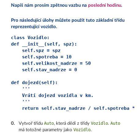
Napiš nám prosím zpětnou vazbu na
poslední hodinu
.
Pro následující úlohy můžete použít tuto základní třídu
reprezentující vozidlo.
class Vozidlo:

def __init__(self, spz):

    self.spz = spz

    self.spotreba = 10

    self.velikost_nadrze = 50

    self.stav_nadrze = 0

def dojezd(self):

    '''

    Vrátí dojezd vozidla v km.

    '''

Auto
Vozidlo
Auto
0
.
Vytvoř třídu
, která dědí z třídy
.
Vozidlo
má totožné parametry jako
.