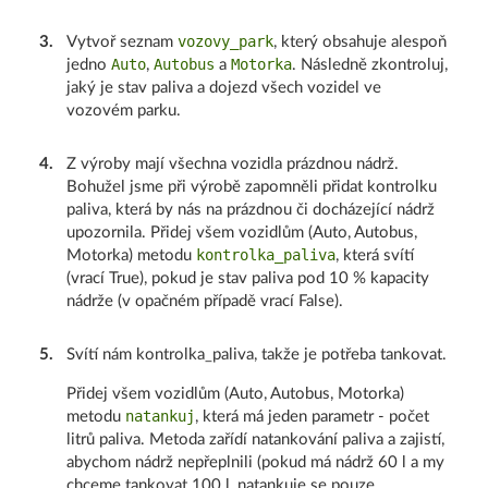
vozovy_park
3
.
Vytvoř seznam
, který obsahuje alespoň
Auto
Autobus
Motorka
jedno
,
a
. Následně zkontroluj,
jaký je stav paliva a dojezd všech vozidel ve
vozovém parku.
4
.
Z výroby mají všechna vozidla prázdnou nádrž.
Bohužel jsme při výrobě zapomněli přidat kontrolku
paliva, která by nás na prázdnou či docházející nádrž
upozornila. Přidej všem vozidlům (Auto, Autobus,
kontrolka_paliva
Motorka) metodu
, která svítí
(vrací True), pokud je stav paliva pod 10 % kapacity
nádrže (v opačném případě vrací False).
5
.
Svítí nám kontrolka_paliva, takže je potřeba tankovat.
Přidej všem vozidlům (Auto, Autobus, Motorka)
natankuj
metodu
, která má jeden parametr - počet
litrů paliva. Metoda zařídí natankování paliva a zajistí,
abychom nádrž nepřeplnili (pokud má nádrž 60 l a my
chceme tankovat 100 l, natankuje se pouze