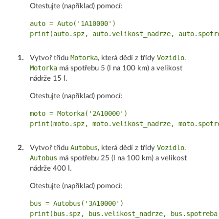
Otestujte (například) pomocí:
auto = Auto('1A10000')

Motorka
Vozidlo
1
.
Vytvoř třídu
, která dědí z třídy
.
Motorka
má spotřebu 5 (l na 100 km) a velikost
nádrže 15 l.
Otestujte (například) pomocí:
moto = Motorka('2A10000')

Autobus
Vozidlo
2
.
Vytvoř třídu
, která dědí z třídy
.
Autobus
má spotřebu 25 (l na 100 km) a velikost
nádrže 400 l.
Otestujte (například) pomocí:
bus = Autobus('3A10000')
