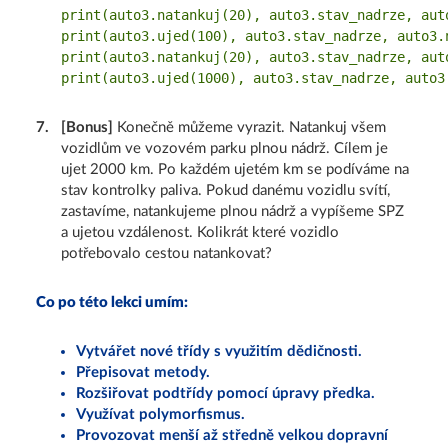
print(auto3.natankuj(20), auto3.stav_nadrze, auto
print(auto3.ujed(100), auto3.stav_nadrze, auto3.n
print(auto3.natankuj(20), auto3.stav_nadrze, auto
7
.
[Bonus]
Konečně můžeme vyrazit. Natankuj všem
vozidlům ve vozovém parku plnou nádrž. Cílem je
ujet 2000 km. Po každém ujetém km se podíváme na
stav kontrolky paliva. Pokud danému vozidlu svítí,
zastavíme, natankujeme plnou nádrž a vypíšeme SPZ
a ujetou vzdálenost. Kolikrát které vozidlo
potřebovalo cestou natankovat?
Co po této lekci umím:
Vytvářet nové třídy s využitím dědičnosti.
Přepisovat metody.
Rozšiřovat podtřídy pomocí úpravy předka.
Využívat polymorfismus.
Provozovat menší až středně velkou dopravní