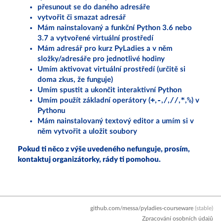
přesunout se do daného adresáře
vytvořit či smazat adresář
Mám nainstalovaný a funkční Python 3.6 nebo
3.7 a vytvořené virtuální prostředí
Mám adresář pro kurz PyLadies a v něm
složky/adresáře pro jednotlivé hodiny
Umím aktivovat virtuální prostředí (určitě si
doma zkus, že funguje)
Umím spustit a ukončit interaktivní Python
+
-
/
//
*
%
Umím použít základní operátory (
,
,
,
,
,
) v
Pythonu
Mám nainstalovaný textový editor a umím si v
něm vytvořit a uložit soubory
Pokud ti něco z výše uvedeného nefunguje, prosím,
kontaktuj organizátorky, rády ti pomohou.
github.com/messa/pyladies-courseware
(stable)
Zpracování osobních údajů