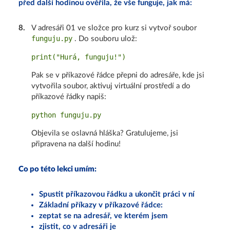
před další hodinou ověřila, že vše funguje, jak má:
8
.
V adresáři 01 ve složce pro kurz si vytvoř soubor
funguju.py
. Do souboru ulož:
Pak se v příkazové řádce přepni do adresáře, kde jsi
vytvořila soubor, aktivuj virtuální prostředí a do
příkazové řádky napiš:
Objevila se oslavná hláška? Gratulujeme, jsi
připravena na další hodinu!
Co po této lekci umím:
Spustit příkazovou řádku a ukončit práci v ní
Základní příkazy v příkazové řádce:
zeptat se na adresář, ve kterém jsem
zjistit, co v adresáři je