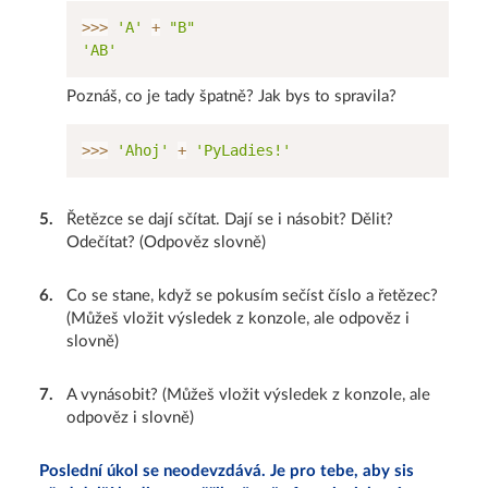
>>
>
'A'
+
"B"
'AB'
Poznáš, co je tady špatně? Jak bys to spravila?
>>
>
'Ahoj'
+
'PyLadies!'
5
.
Řetězce se dají sčítat. Dají se i násobit? Dělit?
Odečítat? (Odpověz slovně)
6
.
Co se stane, když se pokusím sečíst číslo a řetězec?
(Můžeš vložit výsledek z konzole, ale odpověz i
slovně)
7
.
A vynásobit? (Můžeš vložit výsledek z konzole, ale
odpověz i slovně)
Poslední úkol se neodevzdává. Je pro tebe, aby sis