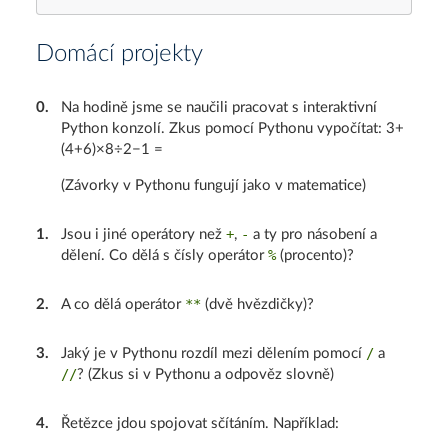
Domácí projekty
0
.
Na hodině jsme se naučili pracovat s interaktivní
Python konzolí. Zkus pomocí Pythonu vypočítat: 3+
(4+6)×8÷2−1 =
(Závorky v Pythonu fungují jako v matematice)
+
-
1
.
Jsou i jiné operátory než
,
a ty pro násobení a
%
dělení. Co dělá s čísly operátor
(procento)?
**
2
.
A co dělá operátor
(dvě hvězdičky)?
/
3
.
Jaký je v Pythonu rozdíl mezi dělením pomocí
a
//
? (Zkus si v Pythonu a odpověz slovně)
4
.
Řetězce jdou spojovat sčítáním. Například: