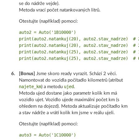
se do nádrže vejde).
Metoda vrací počet natankovaných litrů.
Otestujte (například) pomocí:
auto2 = Auto('1B10000')

print(auto2.natankuj(20), auto2.stav_nadrze)  # 2
print(auto2.natankuj(20), auto2.stav_nadrze)  # 2
print(auto2.natankuj(25), auto2.stav_nadrze)  # 1
6
.
[Bonus]
Jsme skoro ready vyrazit. Schází 2 věci.
Namontovat do vozidla počítadlo kilometrů (atribut
najete_km
ujed
) a metodu
.
Metoda ujed dostane jako parametr kolik km má
vozidlo ujet. Vozidlo ujede maximální počet km (s
ohledem na dojezd). Metoda aktualizuje počítadlo km
a stav nádrže a vrátí kolik km jsme v reálu ujeli.
Otestujte (například) pomocí:
auto3 = Auto('1C10000')
