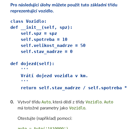
Pro následující úlohy můžete použít tuto základní třídu
reprezentující vozidlo.
class Vozidlo:

def __init__(self, spz):

    self.spz = spz

    self.spotreba = 10

    self.velikost_nadrze = 50

    self.stav_nadrze = 0

def dojezd(self):

    '''

    Vrátí dojezd vozidla v km.

    '''

Auto
Vozidlo
Auto
0
.
Vytvoř třídu
, která dědí z třídy
.
Vozidlo
má totožné parametry jako
.
Otestujte (například) pomocí:
auto = Auto('1A10000')
