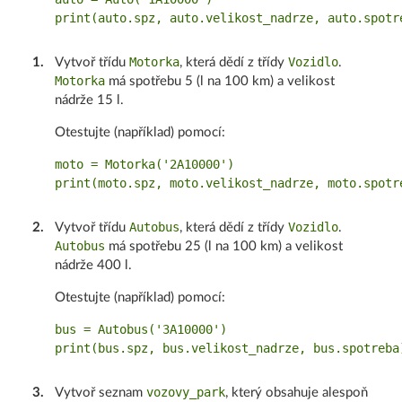
Motorka
Vozidlo
1
.
Vytvoř třídu
, která dědí z třídy
.
Motorka
má spotřebu 5 (l na 100 km) a velikost
nádrže 15 l.
Otestujte (například) pomocí:
moto = Motorka('2A10000')

Autobus
Vozidlo
2
.
Vytvoř třídu
, která dědí z třídy
.
Autobus
má spotřebu 25 (l na 100 km) a velikost
nádrže 400 l.
Otestujte (například) pomocí:
bus = Autobus('3A10000')

vozovy_park
3
.
Vytvoř seznam
, který obsahuje alespoň