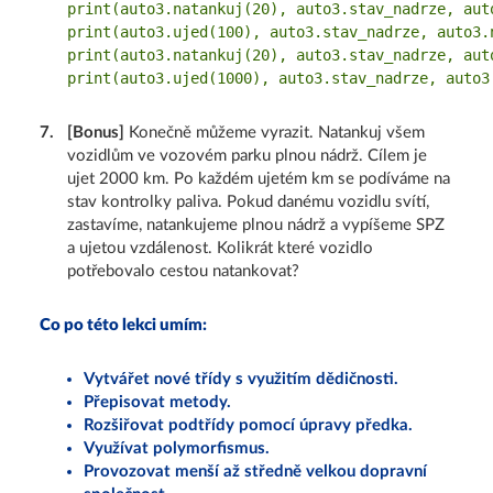
print(auto3.natankuj(20), auto3.stav_nadrze, auto
print(auto3.ujed(100), auto3.stav_nadrze, auto3.n
print(auto3.natankuj(20), auto3.stav_nadrze, auto
7
.
[Bonus]
Konečně můžeme vyrazit. Natankuj všem
vozidlům ve vozovém parku plnou nádrž. Cílem je
ujet 2000 km. Po každém ujetém km se podíváme na
stav kontrolky paliva. Pokud danému vozidlu svítí,
zastavíme, natankujeme plnou nádrž a vypíšeme SPZ
a ujetou vzdálenost. Kolikrát které vozidlo
potřebovalo cestou natankovat?
Co po této lekci umím:
Vytvářet nové třídy s využitím dědičnosti.
Přepisovat metody.
Rozšiřovat podtřídy pomocí úpravy předka.
Využívat polymorfismus.
Provozovat menší až středně velkou dopravní