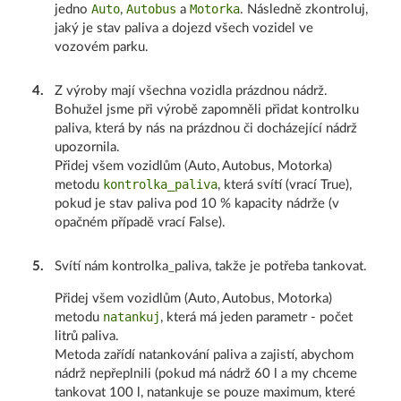
Auto
Autobus
Motorka
jedno
,
a
. Následně zkontroluj,
jaký je stav paliva a dojezd všech vozidel ve
vozovém parku.
4
.
Z výroby mají všechna vozidla prázdnou nádrž.
Bohužel jsme při výrobě zapomněli přidat kontrolku
paliva, která by nás na prázdnou či docházející nádrž
upozornila.
Přidej všem vozidlům (Auto, Autobus, Motorka)
kontrolka_paliva
metodu
, která svítí (vrací True),
pokud je stav paliva pod 10 % kapacity nádrže (v
opačném případě vrací False).
5
.
Svítí nám kontrolka_paliva, takže je potřeba tankovat.
Přidej všem vozidlům (Auto, Autobus, Motorka)
natankuj
metodu
, která má jeden parametr - počet
litrů paliva.
Metoda zařídí natankování paliva a zajistí, abychom
nádrž nepřeplnili (pokud má nádrž 60 l a my chceme
tankovat 100 l, natankuje se pouze maximum, které