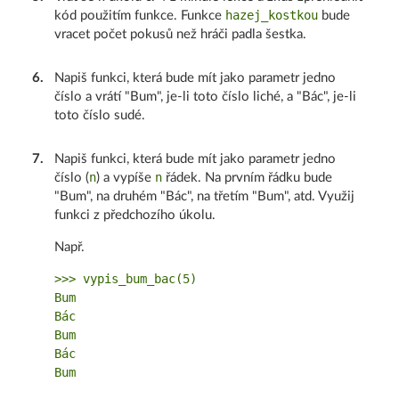
hazej_kostkou
kód použitím funkce. Funkce
bude
vracet počet pokusů než hráči padla šestka.
6
.
Napiš funkci, která bude mít jako parametr jedno
číslo a vrátí "Bum", je-li toto číslo liché, a "Bác", je-li
toto číslo sudé.
7
.
Napiš funkci, která bude mít jako parametr jedno
n
n
číslo (
) a vypíše
řádek. Na prvním řádku bude
"Bum", na druhém "Bác", na třetím "Bum", atd. Využij
funkci z předchozího úkolu.
Např.
>>> vypis_bum_bac(5) 

Bum

Bác

Bum

Bác
