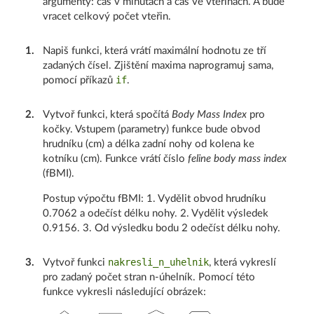
argumenty: čas v minutách a čas ve vteřinách. A bude
vracet celkový počet vteřin.
1
.
Napiš funkci, která vrátí maximální hodnotu ze tří
zadaných čísel. Zjištění maxima naprogramuj sama,
if
pomocí příkazů
.
2
.
Vytvoř funkci, která spočítá
Body Mass Index
pro
kočky. Vstupem (parametry) funkce bude obvod
hrudníku (cm) a délka zadní nohy od kolena ke
kotníku (cm). Funkce vrátí číslo
feline body mass index
(fBMI).
Postup výpočtu fBMI: 1. Vydělit obvod hrudníku
0.7062 a odečíst délku nohy. 2. Vydělit výsledek
0.9156. 3. Od výsledku bodu 2 odečíst délku nohy.
nakresli_n_uhelnik
3
.
Vytvoř funkci
, která vykreslí
pro zadaný počet stran n-úhelník. Pomocí této
funkce vykresli následující obrázek: