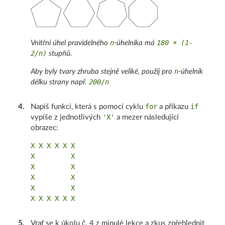
n
180 × (1-
Vnitřní úhel pravidelného
-úhelníka má
2/n)
stupňů.
n
Aby byly tvary zhruba stejně veliké, použij pro
-úhelník
200/n
délku strany např.
for
if
4
.
Napiš funkci, která s pomocí cyklu
a příkazu
'X'
vypíše z jednotlivých
a mezer následující
obrazec:
X X X X X X

X         X

X         X

X         X

X         X

5
.
Vrať se k úkolu č. 4 z minulé lekce a zkus zpřehlednit