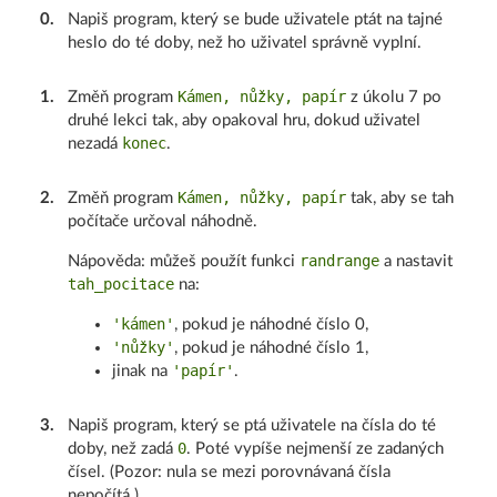
0
.
Napiš program, který se bude uživatele ptát na tajné
heslo do té doby, než ho uživatel správně vyplní.
Kámen, nůžky, papír
1
.
Změň program
z úkolu 7 po
druhé lekci tak, aby opakoval hru, dokud uživatel
konec
nezadá
.
Kámen, nůžky, papír
2
.
Změň program
tak, aby se tah
počítače určoval náhodně.
randrange
Nápověda: můžeš použít funkci
a nastavit
tah_pocitace
na:
'kámen'
, pokud je náhodné číslo 0,
'nůžky'
, pokud je náhodné číslo 1,
'papír'
jinak na
.
3
.
Napiš program, který se ptá uživatele na čísla do té
0
doby, než zadá
. Poté vypíše nejmenší ze zadaných
čísel. (Pozor: nula se mezi porovnávaná čísla
nepočítá.)