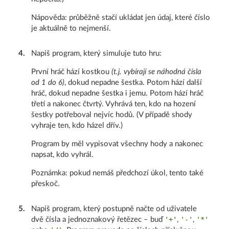
Nápověda: průběžně stačí ukládat jen údaj, které číslo
je aktuálně to nejmenší.
4
.
Napiš program, který simuluje tuto hru:
První hráč hází kostkou
(t.j. vybírají se náhodná čísla
od 1 do 6)
, dokud nepadne šestka. Potom hází další
hráč, dokud nepadne šestka i jemu. Potom hází hráč
třetí a nakonec čtvrtý. Vyhrává ten, kdo na hození
šestky potřeboval nejvíc hodů. (V případě shody
vyhraje ten, kdo házel dřív.)
Program by měl vypisovat všechny hody a nakonec
napsat, kdo vyhrál.
Poznámka: pokud nemáš předchozí úkol, tento také
přeskoč.
5
.
Napiš program, který postupně načte od uživatele
'+'
'-'
'*'
dvě čísla a jednoznakový řetězec – buď
,
,