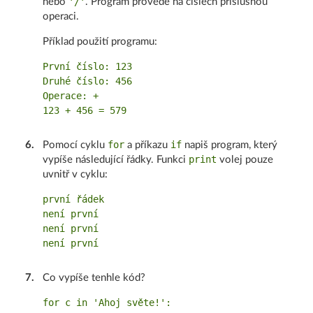
'/'
nebo
. Program provede na číslech příslušnou
operaci.
Příklad použití programu:
První číslo: 123

Druhé číslo: 456

Operace: +

for
if
6
.
Pomocí cyklu
a příkazu
napiš program, který
print
vypíše následující řádky. Funkci
volej pouze
uvnitř v cyklu:
první řádek

není první

není první

7
.
Co vypíše tenhle kód?
for c in 'Ahoj světe!':
