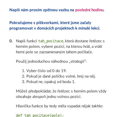
Napiš nám prosím zpětnou vazbu na
poslední hodinu
.
Pokračujeme s piškvorkami, které jsme začaly
programovat v domácích projektech k minulé lekci.
tah_pocitace
0
.
Napiš funkci
, která dostane řetězec s
herním polem, vybere pozici, na kterou hrát, a vrátí
herní pole se zaznamenaným tahem počítače.
Použij jednoduchou náhodnou „strategii”:
Vyber číslo od 0 do 19.
Pokud je dané políčko volné, hrej na něj.
Pokud ne, opakuj od bodu 1.
Můžeš předpokládat, že řetězec s herním polem vždy
obsahuje alespoň jednu volnou pozici.
Hlavička funkce by tedy měla vypadat nějak takhle:
def tah_pocitace(pole):
