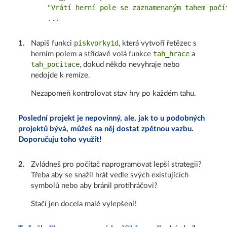
    "Vrátí herní pole se zaznamenaným tahem počít
piskvorky1d
1
.
Napiš funkci
, která vytvoří řetězec s
tah_hrace
herním polem a střídavě volá funkce
a
tah_pocitace
, dokud někdo nevyhraje nebo
nedojde k remíze.
Nezapomeň kontrolovat stav hry po každém tahu.
Poslední projekt je nepovinný, ale, jak to u podobných
projektů bývá, můžeš na něj dostat zpětnou vazbu.
Doporučuju toho využít!
2
.
Zvládneš pro počítač naprogramovat lepší strategii?
Třeba aby se snažil hrát vedle svých existujících
symbolů nebo aby bránil protihráčovi?
Stačí jen docela malé vylepšení!