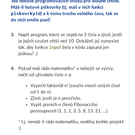
Teď několik programovacích oříšků pro dlouhé chvíle.
Máš-li hotové piškvorky (tj. máš v nich funkci
piskvorky1d
) a k tomu trochu volného času, tak se
do nich směle pusť!
3
.
Napiš program, který se zeptá na 3 čísla a zjistí, jestli
je jejich součet větší než 10. Dokážeš jej vymyslet
input
tak, aby funkce
byla v kódu zapsaná jen
jednou? ;)
4
.
Pokud máš ráda matematiku* a nebojíš se výzvy,
načti od uživatele číslo
n
a:
Vypočti faktoriál
n!
(součin všech celých čísel
od 1 do
n
).
Zjisti, jestli je
n
prvočíslo.
Vypiš prvních
n
členů Fibonacciho
posloupnosti (1, 1, 2, 3, 5, 8, 13, 21, …).
*
t.j. nemáš-li ráda matematiku, nedělej tenhle projekt
:)