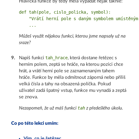
Hlavička funkce by tedy měla vypadat nějak takhle:
def tah(pole, cislo_policka, symbol):

    "Vrátí herní pole s daným symbolem umístěným 
Můžeš využít nějakou funkci, kterou jsme napsaly už na
sraze?
tah_hrace
9
.
Napiš funkci
, která dostane řetězec s
herním polem, zeptá se hráče, na kterou pozici chce
hrát, a vrátí herní pole se zaznamenaným tahem
hráče. Funkce by měla odmítnout záporná nebo příliš
velká čísla a tahy na obsazená políčka. Pokud
uživatel zadá špatný vstup, funkce mu vynadá a zeptá
se znova.
tah
Nezapomeň, že už máš funkci
z předešlého úkolu.
Co po této lekci umím:
Vím, co je řetězec.