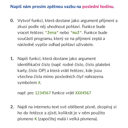
Napiš nám prosím zpětnou vazbu na
poslední hodinu
.
0
.
Vytvoř funkci, která dostane jako argument příjmení a
zkusí podle něj uhodnout pohlaví. Funkce bude
"žena"
"muž"
vracet řetězec
nebo
. Funkce bude
součástí programu, který se na příjmení zeptá a
následně vypíše odhad pohlaví uživatele.
1
.
Napiš funkci, která dostane jako argument
identifikační číslo (např. rodné číslo, číslo platební
karty, číslo OP) a která vrátí řetězec, kde jsou
všechna čísla mimo posledních čtyř nahrazena
X
symbolem
.
1234567
XXX4567
např. pro
funkce vrátí
2
.
Najdi na internetu text své oblíbené písně, zkopíruj si
ho do řetězce a zjisti, kolikrát je v něm použito
K
písmeno
(započítej malá i velká písmena).