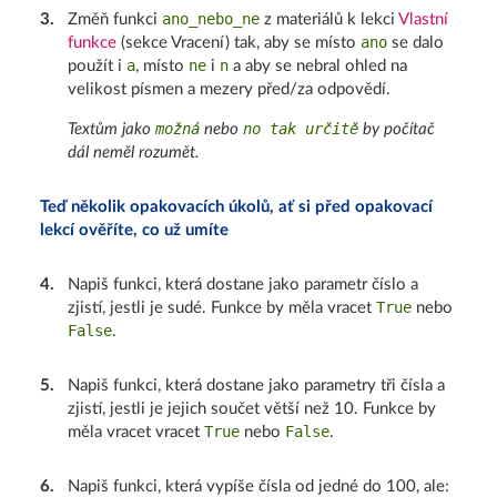
ano_nebo_ne
3
.
Změň funkci
z materiálů k lekci
Vlastní
ano
funkce
(sekce Vracení) tak, aby se místo
se dalo
a
ne
n
použít i
, místo
i
a aby se nebral ohled na
velikost písmen a mezery před/za odpovědí.
možná
no tak určitě
Textům jako
nebo
by počítač
dál neměl rozumět.
Teď několik opakovacích úkolů, ať si před opakovací
lekcí ověříte, co už umíte
4
.
Napiš funkci, která dostane jako parametr číslo a
True
zjistí, jestli je sudé. Funkce by měla vracet
nebo
False
.
5
.
Napiš funkci, která dostane jako parametry tři čísla a
zjistí, jestli je jejich součet větší než 10. Funkce by
True
False
měla vracet vracet
nebo
.
6
.
Napiš funkci, která vypíše čísla od jedné do 100, ale: