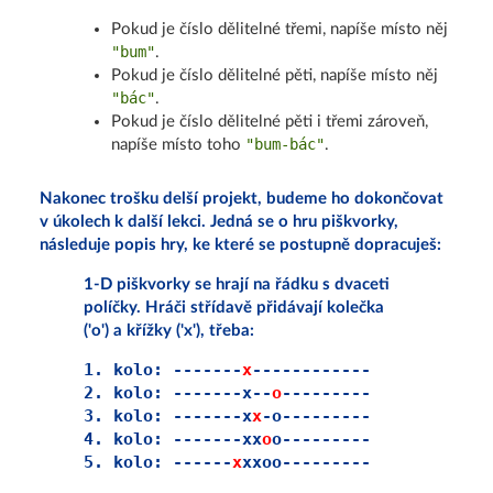
Pokud je číslo dělitelné třemi, napíše místo něj
"bum"
.
Pokud je číslo dělitelné pěti, napíše místo něj
"bác"
.
Pokud je číslo dělitelné pěti i třemi zároveň,
"bum-bác"
napíše místo toho
.
Nakonec trošku delší projekt, budeme ho dokončovat
v úkolech k další lekci. Jedná se o hru piškvorky,
následuje popis hry, ke které se postupně dopracuješ:
1-D piškvorky se hrají na řádku s dvaceti
políčky. Hráči střídavě přidávají kolečka
('o') a křížky ('x'), třeba:
1. kolo: -------
x
------------

2. kolo: -------x--
o
---------

3. kolo: -------x
x
-o---------

4. kolo: -------xx
o
o---------

5. kolo: ------
x