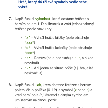
Hráč, který dá tři své symboly vedle sebe,
vyhrál.
vyhodnot
7
.
Napiš funkci
, která dostane řetězec s
herním polem 1-D piškvorek a vrátí jednoznakový
řetězec podle stavu hry:
"x"
– Vyhrál hráč s křížky (pole obsahuje
"xxx"
)
"o"
– Vyhrál hráč s kolečky (pole obsahuje
"ooo"
)
"!"
"-"
– Remíza (pole neobsahuje
, a nikdo
nevyhrál)
"-"
– Ani jedna ze situací výše (t.j. hra ještě
neskončila)
tah
8
.
Napiš funkci
, která dostane řetězec s herním
x
o
polem, číslo políčka (0-19), a symbol (
nebo
) a
vrátí herní pole
(t.j. řetězec)
s daným symbolem
umístěným na danou pozici.