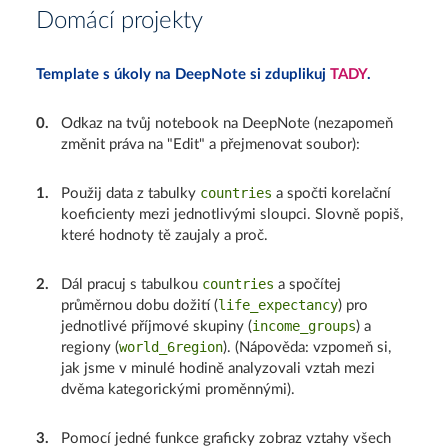
Domácí projekty
Template s úkoly na DeepNote si zduplikuj
TADY
.
0
.
Odkaz na tvůj notebook na DeepNote (nezapomeň
změnit práva na "Edit" a přejmenovat soubor):
countries
1
.
Použij data z tabulky
a spočti korelační
koeficienty mezi jednotlivými sloupci. Slovně popiš,
které hodnoty tě zaujaly a proč.
countries
2
.
Dál pracuj s tabulkou
a spočítej
life_expectancy
průměrnou dobu dožití (
) pro
income_groups
jednotlivé příjmové skupiny (
) a
world_6region
regiony (
). (Nápověda: vzpomeň si,
jak jsme v minulé hodině analyzovali vztah mezi
dvěma kategorickými proměnnými).
3
.
Pomocí jedné funkce graficky zobraz vztahy všech