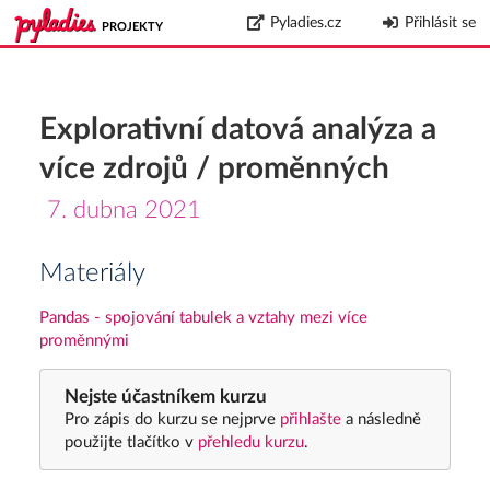
Pyladies.cz
Přihlásit se
PROJEKTY
Explorativní datová analýza a
více zdrojů / proměnných
7. dubna 2021
Materiály
Pandas - spojování tabulek a vztahy mezi více
proměnnými
Nejste účastníkem kurzu
Pro zápis do kurzu se nejprve
přihlašte
a následně
použijte tlačítko v
přehledu kurzu
.