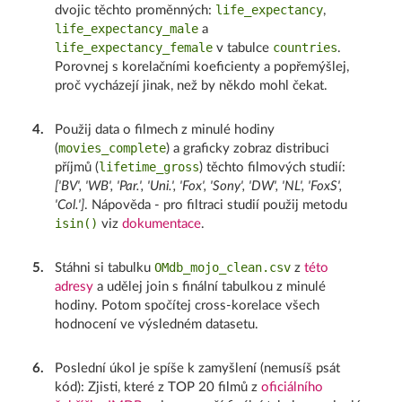
life_expectancy
dvojic těchto proměnných:
,
life_expectancy_male
a
life_expectancy_female
countries
v tabulce
.
Porovnej s korelačními koeficienty a popřemýšlej,
proč vycházejí jinak, než by někdo mohl čekat.
4
.
Použij data o filmech z minulé hodiny
movies_complete
(
) a graficky zobraz distribuci
lifetime_gross
příjmů (
) těchto filmových studií:
['BV', 'WB', 'Par.', 'Uni.', 'Fox', 'Sony', 'DW', 'NL', 'FoxS',
'Col.']
. Nápověda - pro filtraci studií použij metodu
isin()
viz
dokumentace
.
OMdb_mojo_clean.csv
5
.
Stáhni si tabulku
z
této
adresy
a udělej join s finální tabulkou z minulé
hodiny. Potom spočítej cross-korelace všech
hodnocení ve výsledném datasetu.
6
.
Poslední úkol je spíše k zamyšlení (nemusíš psát
kód): Zjisti, které z TOP 20 filmů z
oficiálního