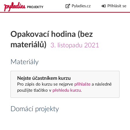
Pyladies.cz
Přihlásit se
PROJEKTY
Opakovací hodina (bez
materiálů)
3. listopadu 2021
Materiály
Nejste účastníkem kurzu
Pro zápis do kurzu se nejprve
přihlašte
a následně
použijte tlačítko v
přehledu kurzu
.
Domácí projekty