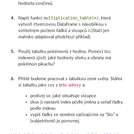
hodnota součinu).
multiplication_table(n)
4
.
Napiš funkci
, která
vytvoří čtvercovou DataFrame s násobilkou s
n
volitelným počtem řádků a sloupců
.(Stačí jen
malinko adaptovat předchozí příklad).
5
.
Použij tabulku pokémonů z hodiny. Pomocí tzv.
indexerů zjisti: jaké hodnoty útoku a obrany má
pokémon pikachu?
6
.
Příště budeme pracovat s tabulkou zemí světa. Stáhni
si tabulku jako csv z
této adresy
a:
podívej se, jaké obsahuje sloupce
zkus jí nastavit index podle jména a seřaď řádky
podle indexu
vypiš řádky se zeměmi začínajícími na “Slo” a
(subjektivně) je porovnej.