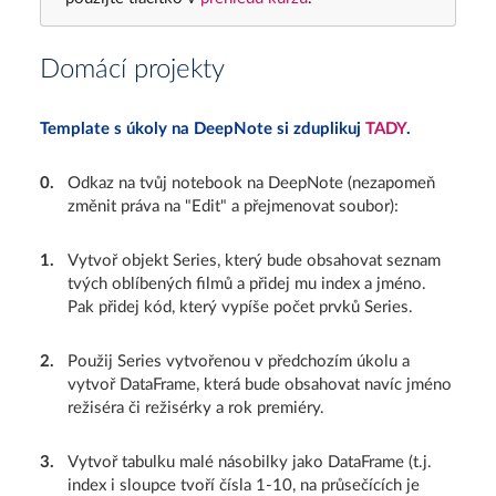
Domácí projekty
Template s úkoly na DeepNote si zduplikuj
TADY
.
0
.
Odkaz na tvůj notebook na DeepNote (nezapomeň
změnit práva na "Edit" a přejmenovat soubor):
1
.
Vytvoř objekt Series, který bude obsahovat seznam
tvých oblíbených filmů a přidej mu index a jméno.
Pak přidej kód, který vypíše počet prvků Series.
2
.
Použij Series vytvořenou v předchozím úkolu a
vytvoř DataFrame, která bude obsahovat navíc jméno
režiséra či režisérky a rok premiéry.
3
.
Vytvoř tabulku malé násobilky jako DataFrame (t.j.
index i sloupce tvoří čísla 1-10, na průsečících je