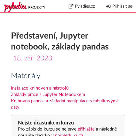
Pyladies.cz
Přihlásit se
PROJEKTY
Představení, Jupyter
notebook, základy pandas
18. září 2023
Materiály
Instalace knihoven a nástrojů
Základy práce s Jupyter Notebookem
Knihovna pandas a základní manipulace s tabulkovými
daty
Nejste účastníkem kurzu
Pro zápis do kurzu se nejprve
přihlašte
a následně
použijte tlačítko v
přehledu kurzu
.