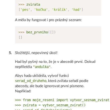
>>
>
[
'pes'
,
'kočka'
,
'králík'
,
'had'
]
A měla by fungovat i pro prázdný seznam:
>>
>
 bez_prvniho
(
[
]
)
[
]
5
.
Složitější, nepovinný úkol!
Had byl pyšný na to, že je v abecedě první. Dokud
"andulka"
nepřiletěla
.
Abys hada uklidnila, vytvoř funkci
serad_od_druheho
, která zvířata seřadí podle
abecedy, ale bude ignorovat první písmeno.
Například:
>>> from moje_reseni import vytvor_seznam_zvirat,
>>> zvirata = vytvor_seznam_zvirat()
