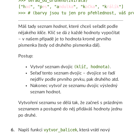
>>> serad_od_druheho(zvirata)

["h
ad
", "p
es
", "a
ndulka
", "k
očka
", "k
rálík
"]

Máš tady seznam
hodnot
, které chceš seřadit podle
nějakého
klíče
. Klíč se dá z každé hodnoty vypočítat
– v našem případě je to hodnota kromě prvního
písmenka (tedy od druhého písmenka dál).
Postup:
(klíč, hodnota)
Vytvoř seznam dvojic
.
Seřaď tento seznam dvojic – dvojice se řadí
nejdřív podle prvního prvku, pak druhého atd.
Nakonec vytvoř ze seznamu dvojic výsledný
seznam hodnot.
Vytvoření seznamu se dělá tak, že začneš s prázdným
seznamem a postupně do něj přidáváš hodnoty jednu
po druhé.
vytvor_balicek
6
.
Napiš funkci
, která vrátí nový