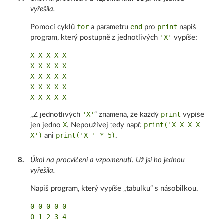
vyřešila.
for
end
print
Pomocí cyklů
a parametru
pro
napiš
'X'
program, který postupně z jednotlivých
vypíše:
X X X X X

X X X X X

X X X X X

X X X X X

'X'
print
„Z jednotlivých
“ znamená, že každý
vypíše
X
print('X X X X
jen jedno
. Nepoužívej tedy např.
X')
print('X ' * 5)
ani
.
8
.
Úkol na procvičení a vzpomenutí. Už jsi ho jednou
vyřešila.
Napiš program, který vypíše „tabulku“ s násobilkou.
0 0 0 0 0

0 1 2 3 4
