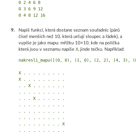
0 2 4 6 8

0 3 6 9 12

9
.
Napiš funkci, která dostane seznam souřadnic (párů
čísel menších než 10, která určují sloupec a řádek), a
vypíše je jako mapu: mřížku 10×10, kde na políčka
X
která jsou v seznamu napíše
, jinde tečku. Například:
nakresli_mapu([(0, 0), (1, 0), (2, 2), (4, 3), (8
X . . . . . . . . .

X . . . . . . . . .

. . X . . . . . . .

. . . . . . . . . .

. . . X . . . . . .

. . . . . . . . . .

. . . . . . . . . .

. . . . . . . . . .

. . . . . . . . . X
