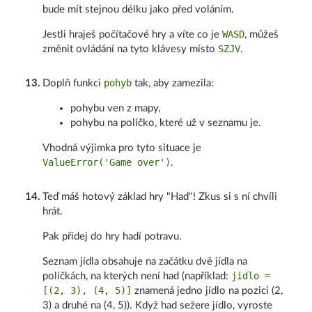
bude mít stejnou délku jako před voláním.
WASD
Jestli hraješ počítačové hry a víte co je
, můžeš
SZJV
změnit ovládání na tyto klávesy místo
.
pohyb
13
.
Doplň funkci
tak, aby zamezila:
pohybu ven z mapy,
pohybu na políčko, které už v seznamu je.
Vhodná výjimka pro tyto situace je
ValueError('Game over')
.
14
.
Teď máš hotový základ hry "Had"! Zkus si s ní chvíli
hrát.
Pak přidej do hry hadí potravu.
Seznam jídla obsahuje na začátku dvě jídla na
jidlo =
políčkách, na kterých není had (například:
[(2, 3), (4, 5)]
znamená jedno jídlo na pozici (2,
3) a druhé na (4, 5)). Když had sežere jídlo, vyroste