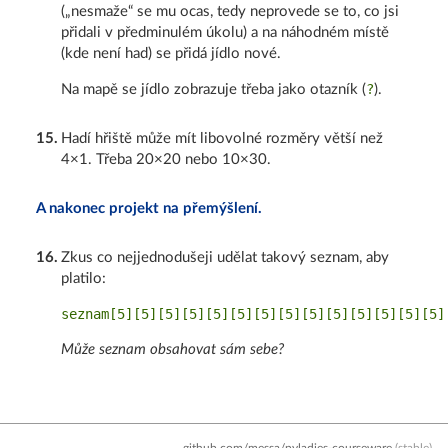
(„nesmaže“ se mu ocas, tedy neprovede se to, co jsi
přidali v předminulém úkolu) a na náhodném místě
(kde není had) se přidá jídlo nové.
?
Na mapě se jídlo zobrazuje třeba jako otazník (
).
15
.
Hadí hřiště může mít libovolné rozměry větší než
4×1. Třeba 20×20 nebo 10×30.
A nakonec projekt na přemýšlení.
16
.
Zkus co nejjednodušeji udělat takový seznam, aby
platilo:
Může seznam obsahovat sám sebe?