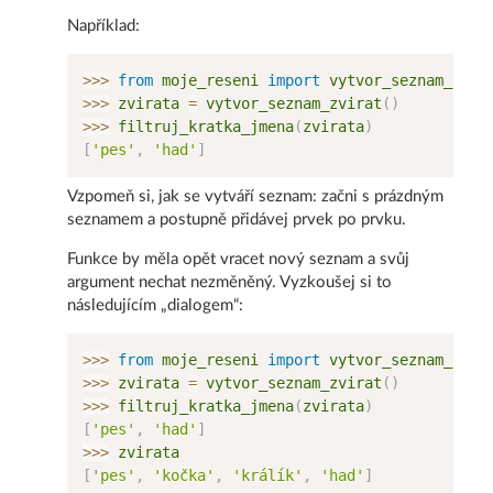
Například:
>>
>
from
 moje_reseni 
import
 vytvor_seznam_zvir
>>
>
 zvirata 
=
 vytvor_seznam_zvirat
(
)
>>
>
 filtruj_kratka_jmena
(
zvirata
)
[
'pes'
,
'had'
]
Vzpomeň si, jak se vytváří seznam: začni s prázdným
seznamem a postupně přidávej prvek po prvku.
Funkce by měla opět vracet nový seznam a svůj
argument nechat nezměněný. Vyzkoušej si to
následujícím „dialogem“:
>>
>
from
 moje_reseni 
import
 vytvor_seznam_zvir
>>
>
 zvirata 
=
 vytvor_seznam_zvirat
(
)
>>
>
 filtruj_kratka_jmena
(
zvirata
)
[
'pes'
,
'had'
]
>>
>
[
'pes'
,
'kočka'
,
'králík'
,
'had'
]