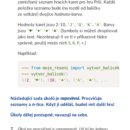
zamíchaný seznam hracích karet pro hru Prší. Každá
položka seznamu bude (na rozdíl od balíčku
ze setkání) dvojice
hodnota-barva
.
'J'
'Q'
'K'
'A'
Hodnoty karet jsou 2-10,
,
,
,
. Barvy
'♥'
'♦'
'♠'
'♣'
jsou
. (Symboly si můžeš zkopírovat
jako text. Nezobrazují-li se ti v příkazové řádce
S
K
P
+
správně, použij místo nich
,
,
,
.)
Například:
>>
>
from
 moje_reseni 
import
>>
>
 vytvor_balicek
(
)
[
(
2
,
'♥'
)
,
(
10
,
'♠'
)
,
(
'A'
,
'♣'
)
,
.
.
.
Následující sada úkolů je
nepovinná
. Procvičuje
seznamy a
n
-tice. Když ji uděláš, budeš mít další hru!
Úkoly dělej postupně; navazují na sebe.
7
.
Úkol na procvičení a vzpomenutí. Už jsi ho jednou