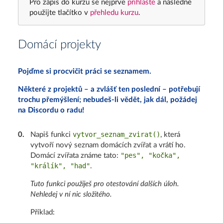
Pro zápis do kurzu se nejprve
přihlašte
a následně
použijte tlačítko v
přehledu kurzu
.
Domácí projekty
Pojďme si procvičit práci se seznamem.
Některé z projektů – a zvlášť ten poslední – potřebují
trochu přemýšlení; nebudeš-li vědět, jak dál, požádej
na Discordu o radu!
vytvor_seznam_zvirat()
0
.
Napiš funkci
, která
vytvoří nový seznam domácích zvířat a vrátí ho.
"pes", "kočka",
Domácí zvířata známe tato:
"králík", "had"
.
Tuto funkci použiješ pro otestování dalších úloh.
Nehledej v ní nic složitého.
Příklad: