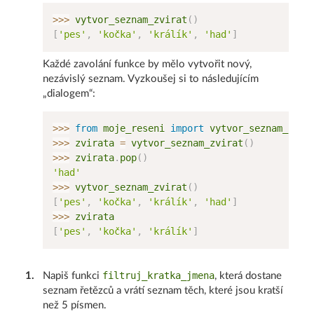
>>
>
 vytvor_seznam_zvirat
(
)
[
'pes'
,
'kočka'
,
'králík'
,
'had'
]
Každé zavolání funkce by mělo vytvořit nový,
nezávislý seznam. Vyzkoušej si to následujícím
„dialogem“:
>>
>
from
 moje_reseni 
import
>>
>
 zvirata 
=
 vytvor_seznam_zvirat
(
)
>>
>
 zvirata
.
pop
(
)
'had'
>>
>
 vytvor_seznam_zvirat
(
)
[
'pes'
,
'kočka'
,
'králík'
,
'had'
]
>>
>
[
'pes'
,
'kočka'
,
'králík'
]
filtruj_kratka_jmena
1
.
Napiš funkci
, která dostane
seznam řetězců a vrátí seznam těch, které jsou kratší
než 5 písmen.