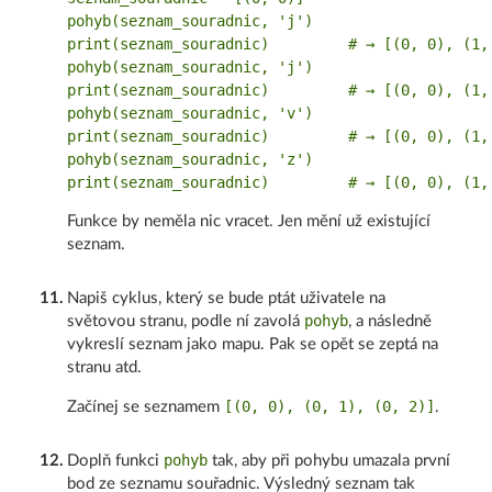
pohyb(seznam_souradnic, 'j')

print(seznam_souradnic)         # → [(0, 0), (1, 
pohyb(seznam_souradnic, 'j')

print(seznam_souradnic)         # → [(0, 0), (1, 
pohyb(seznam_souradnic, 'v')

print(seznam_souradnic)         # → [(0, 0), (1, 
pohyb(seznam_souradnic, 'z')

Funkce by neměla nic vracet. Jen mění už existující
seznam.
11
.
Napiš cyklus, který se bude ptát uživatele na
pohyb
světovou stranu, podle ní zavolá
, a následně
vykreslí seznam jako mapu. Pak se opět se zeptá na
stranu atd.
[(0, 0), (0, 1), (0, 2)]
Začínej se seznamem
.
pohyb
12
.
Doplň funkci
tak, aby při pohybu umazala první
bod ze seznamu souřadnic. Výsledný seznam tak