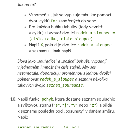
Jak na to?
Vzpomeň si, jak se vypisuje tabulka: pomocí
for
dvou cyklů
zanořených do sebe.
Pro každou buňku tabulky (tedy vevnitř
radek_a_sloupec =
v cyklu) si vytvoř dvojici
(cislo_radku, cislo_sloupce)
.
X
radek_a_sloupec
Napiš
, pokud je dvojice
.
v seznamu. Jinak napiš
.
Slova jako „souřadice“ a „pozice“ bohužel vypadají
v jednotném i množném čísle stejně. Aby ses
nezamotala, doporučuju proměnnou s jednou dvojicí
radek_a_sloupec
pojmenovat
a seznam několika
seznam_souradnic
takových dvojic
.
pohyb
10
.
Napiš funkci
, která dostane seznam souřadnic
"s"
"j"
"v"
"z"
a světovou stranu (
,
,
nebo
), a přidá
k seznamu poslední bod „posunutý“ v daném směru.
Např.:
seznam_souradnic = [(0, 0)]
