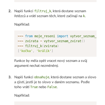
filtruj_k
2
.
Napiš funkci
, která dostane seznam
k
řetězců a vrátí seznam těch, které začínají na
.
Například:
>>
>
from
 moje_reseni 
import
 vytvor_seznam_zvir
>>
>
 zvirata 
=
 vytvor_seznam_zvirat
(
)
>>
>
 filtruj_k
(
zvirata
)
[
'kočka'
,
'králík'
]
Funkce by měla opět vracet nový seznam a svůj
argument nechat nezměněný.
obsahuje
3
.
Napiš funkci
, která dostane seznam a slovo
a zjistí, jestli je to slovo v daném seznamu. Podle
True
False
toho vrátí
nebo
.
Například: