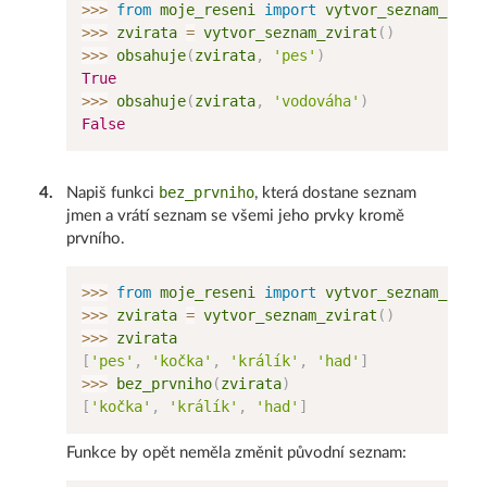
>>
>
from
 moje_reseni 
import
 vytvor_seznam_zvir
>>
>
 zvirata 
=
 vytvor_seznam_zvirat
(
)
>>
>
 obsahuje
(
zvirata
,
'pes'
)
True
>>
>
 obsahuje
(
zvirata
,
'vodováha'
)
False
bez_prvniho
4
.
Napiš funkci
, která dostane seznam
jmen a vrátí seznam se všemi jeho prvky kromě
prvního.
>>
>
from
 moje_reseni 
import
 vytvor_seznam_zvir
>>
>
 zvirata 
=
 vytvor_seznam_zvirat
(
)
>>
>
[
'pes'
,
'kočka'
,
'králík'
,
'had'
]
>>
>
 bez_prvniho
(
zvirata
)
[
'kočka'
,
'králík'
,
'had'
]
Funkce by opět neměla změnit původní seznam: